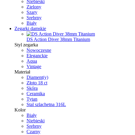
Niebieski
Zielony
Szary
Srebrny
Biały
Zegarki damskie
DS Action Diver 38mm Titanium
Styl zegarka
Nowoczesne
Eleganckie
Aqua
Vintage
Materiał
Diament(y)
Złoto 18 ct
Skóra
Ceramika
Tytan
Stal szlachetna 316L
Kolor
Biały
Niebieski
Srebrny
Czarny