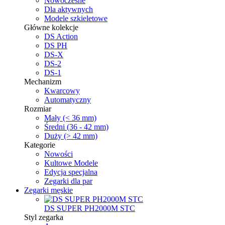
Nowoczesne
Dla aktywnych
Modele szkieletowe
Główne kolekcje
DS Action
DS PH
DS-X
DS-2
DS-1
Mechanizm
Kwarcowy
Automatyczny
Rozmiar
Mały (< 36 mm)
Średni (36 - 42 mm)
Duży (> 42 mm)
Kategorie
Nowości
Kultowe Modele
Edycja specjalna
Zegarki dla par
Zegarki męskie
DS SUPER PH2000M STC
Styl zegarka