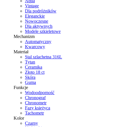
Aqua
Vintage
Dla podróżników
Eleganckie
Nowoczesne
Dla aktywnych
Modele szkieletowe
Mechanizm
Automatyczny
Kwarcowy
Materiał
Stal szlachetna 316L
Tytan
Ceramika
Złoto 18 ct
Skóra
Guma
Funkcje
Wodoodporność
Chronograf
Chronometr
Fazy księżyca
Tachometr
Kolor
Czarny