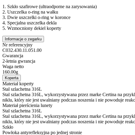
1.
Szkło szafirowe (ultraodporne na zarysowania)
2.
Uszczelka o-ring na wałku
3.
Dwie uszczelki o-ring w koronce
4.
Specjalna uszczelka dekla
5.
Wzmocniony dekiel koperty
Informacje o zegarku
Nr referencyjny
C032.430.11.051.00
Gwarancja
2-letnia gwrancja
Waga netto
160.00g
Koperta
Materiał koperty
Stal szlachetna 316L
Stal szlachetna 316L, wykorzystywana przez marke Certina na przyklad
niklu, który nie jest uwalniany podczas noszenia i nie powoduje reakc
Materiał pierścienia lunety
Stal szlachetna 316L
Stal szlachetna 316L, wykorzystywana przez marke Certina na przyklad
niklu, który nie jest uwalniany podczas noszenia i nie powoduje reakc
Szkło
Powłoka antyrefleksyjna po jednej stronie