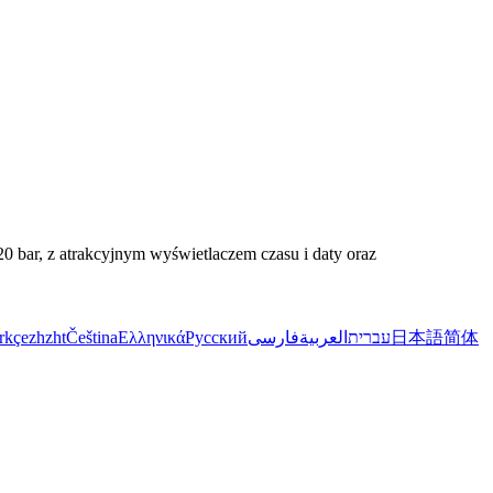
0 bar, z atrakcyjnym wyświetlaczem czasu i daty oraz
rkçe
zh
zht
Čeština
Ελληνικά
Русский
فارسی
العربية
עברית
日本語
简体