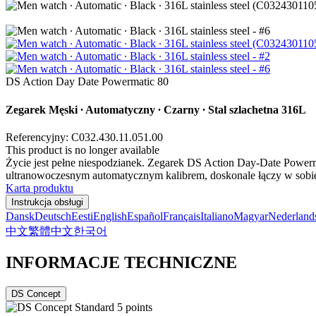
DS Action Day Date Powermatic 80
Zegarek Męski ∙ Automatyczny ∙ Czarny ∙ Stal szlachetna 316L
Referencyjny: C032.430.11.051.00
This product is no longer available
Życie jest pełne niespodzianek. Zegarek DS Action Day-Date Powerma
ultranowoczesnym automatycznym kalibrem, doskonale łączy w sobie s
Karta produktu
Instrukcja obsługi
Dansk
Deutsch
Eesti
English
Español
Français
Italiano
Magyar
Nederland
中文
繁體中文
한국어
INFORMACJE TECHNICZNE
DS Concept