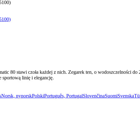
tic 80 stawi czoła każdej z nich. Zegarek ten, o wodoszczelności do 2
portową linię i elegancję.
s
Norsk, nynorsk
Polski
Português, Portugal
Slovenčina
Suomi
Svenska
Tü