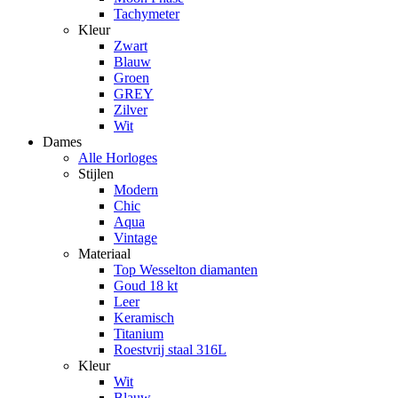
Tachymeter
Kleur
Zwart
Blauw
Groen
GREY
Zilver
Wit
Dames
Alle Horloges
Stijlen
Modern
Chic
Aqua
Vintage
Materiaal
Top Wesselton diamanten
Goud 18 kt
Leer
Keramisch
Titanium
Roestvrij staal 316L
Kleur
Wit
Blauw