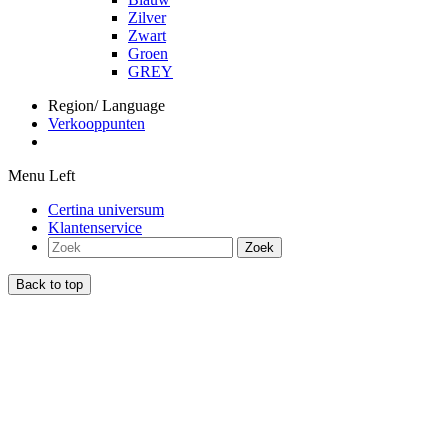
Zilver
Zwart
Groen
GREY
Region/ Language
Verkooppunten
Menu Left
Certina universum
Klantenservice
Zoek
Back to top