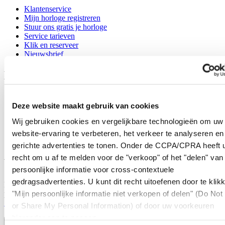
Klantenservice
Mijn horloge registreren
Stuur ons gratis je horloge
Service tarieven
Klik en reserveer
Nieuwsbrief
Legal
Gebruikersvoorwaarden
Deze website maakt gebruik van cookies
Privacyverklaring
Cookie meldingen
Wij gebruiken cookies en vergelijkbare technologieën om uw
Contact
Verkoopvoorwaarden
website-ervaring te verbeteren, het verkeer te analyseren en
Herroeping van de overeenkomst
gerichte advertenties te tonen. Onder de CCPA/CPRA heeft u
recht om u af te melden voor de "verkoop" of het "delen" van
Word lid van de CERTINA club
persoonlijke informatie voor cross-contextuele
gedragsadvertenties. U kunt dit recht uitoefenen door te klik
Meld je aan en ontvang exclusieve aanbiedingen en
"Mijn persoonlijke informatie niet verkopen of delen" (Do Not 
productrecensies
Schrijf je in!
or Share My Personal Information) of door uw voorkeuren
Selecteer een land/regio
hieronder aan te passen.
Taalkeuze