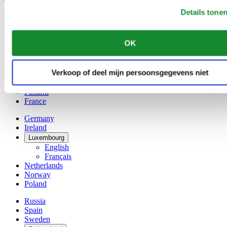
Details tone
Austria
Belgium
Dutch
OK
Français
China
English
Verkoop of deel mijn persoonsgegevens niet
简体中文
Denmark
Finland
France
Germany
Ireland
Luxembourg
English
Français
Netherlands
Norway
Poland
Russia
Spain
Sweden