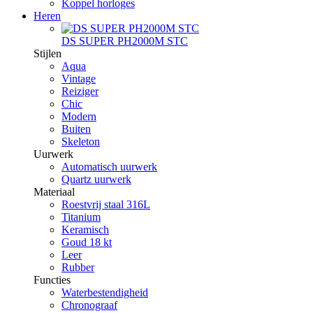
Koppel horloges
Heren
DS SUPER PH2000M STC
Stijlen
Aqua
Vintage
Reiziger
Chic
Modern
Buiten
Skeleton
Uurwerk
Automatisch uurwerk
Quartz uurwerk
Materiaal
Roestvrij staal 316L
Titanium
Keramisch
Goud 18 kt
Leer
Rubber
Functies
Waterbestendigheid
Chronograaf