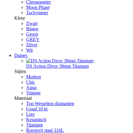
Chronometer
Moon Phase
Tachymeter
Kleur
Zwart
Blauw
Groen
GREY
Zilver
Wit
Dames
DS Action Diver 38mm Titanium
Stijlen
Modern
Chic
Aqua
Vintage
Materiaal
Top Wesselton diamanten
Goud 18 kt
Leer
Keramisch
Titanium
Roestvrij staal 316L