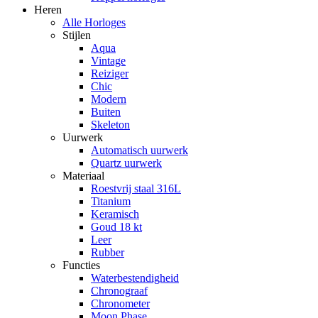
Heren
Alle Horloges
Stijlen
Aqua
Vintage
Reiziger
Chic
Modern
Buiten
Skeleton
Uurwerk
Automatisch uurwerk
Quartz uurwerk
Materiaal
Roestvrij staal 316L
Titanium
Keramisch
Goud 18 kt
Leer
Rubber
Functies
Waterbestendigheid
Chronograaf
Chronometer
Moon Phase