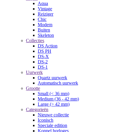
Aqua
Vintage
Reiziger
Chic
Modern
Buiten
Skeleton
Collecties
DS Action
DS PH
DS-X
DS-2
DS-1
Uurwerk
Quartz uurwerk
Automatisch uurwerk
Grootte
Small (< 36 mm)
Medium (36 - 42 mm)
Large (> 42 mm)
Categorieën
Nieuwe collectie
Iconisch
Speciale edition
Koppel horloges