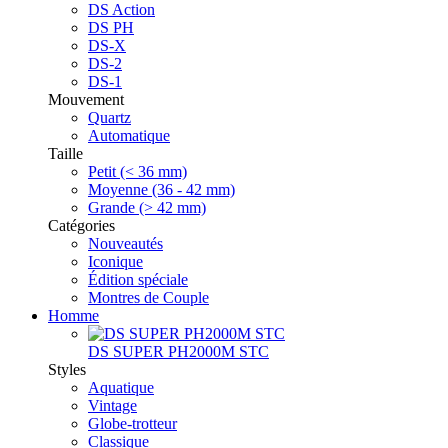
DS Action
DS PH
DS-X
DS-2
DS-1
Mouvement
Quartz
Automatique
Taille
Petit (< 36 mm)
Moyenne (36 - 42 mm)
Grande (> 42 mm)
Catégories
Nouveautés
Iconique
Édition spéciale
Montres de Couple
Homme
DS SUPER PH2000M STC
Styles
Aquatique
Vintage
Globe-trotteur
Classique