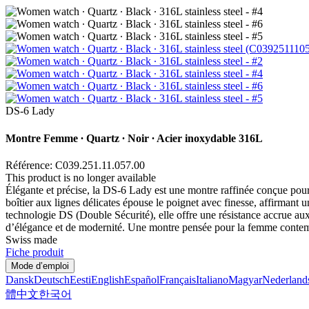
DS-6 Lady
Montre Femme ∙ Quartz ∙ Noir ∙ Acier inoxydable 316L
Référence: C039.251.11.057.00
This product is no longer available
Élégante et précise, la DS-6 Lady est une montre raffinée conçue po
boîtier aux lignes délicates épouse le poignet avec finesse, affirmant u
technologie DS (Double Sécurité), elle offre une résistance accrue a
d’élégance et de modernité. Une montre pensée pour la femme contemp
Swiss made
Fiche produit
Mode d’emploi
Dansk
Deutsch
Eesti
English
Español
Français
Italiano
Magyar
Nederland
體中文
한국어