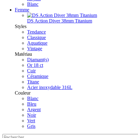
Blanc
Femme
DS Action Diver 38mm Titanium
Styles
Tendance
Classique
Aquatique
Vintage
Matériau
Diamant(s)
Or 18 ct
Cuir
Céramique
Titane
Acier inoxydable 316L
Couleur
Blanc
Bleu
Argent
Noir
Vert
Gris