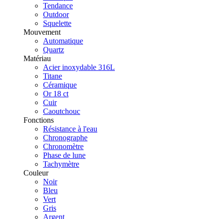
Tendance
Outdoor
Squelette
Mouvement
Automatique
Quartz
Matériau
Acier inoxydable 316L
Titane
Céramique
Or 18 ct
Cuir
Caoutchouc
Fonctions
Résistance à l'eau
Chronographe
Chronomètre
Phase de lune
Tachymètre
Couleur
Noir
Bleu
Vert
Gris
Argent