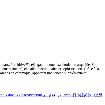
uartz Precidrive™, elle garantit une exactitude remarquable. Son
ement intégré, elle allie fonctionnalité et sophistication. Grâce à la
maillons en céramique, apportant une touche supplémentaire
zht
Čeština
Ελληνικά
Русский
فارسی
العربية
עברית
日本語
简体中文
繁