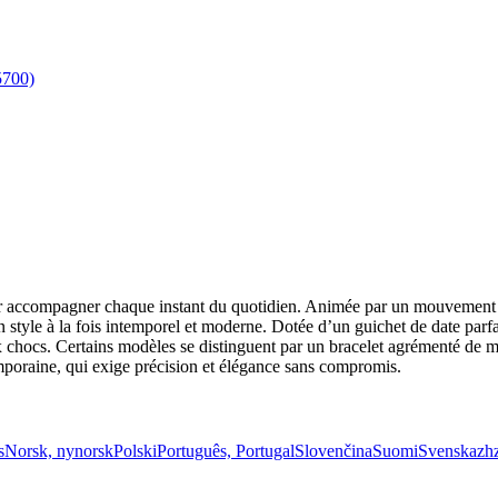
ur accompagner chaque instant du quotidien. Animée par un mouvement q
n style à la fois intemporel et moderne. Dotée d’un guichet de date parfait
ux chocs. Certains modèles se distinguent par un bracelet agrémenté de 
oraine, qui exige précision et élégance sans compromis.
s
Norsk, nynorsk
Polski
Português, Portugal
Slovenčina
Suomi
Svenska
zh