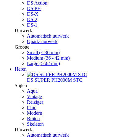
DS Action
DS PH
DS-X
DS-2
DS-1
Uurwerk
Automatisch uurwerk
Quartz uurwerk
Grootte
Small (< 36 mm)
Medium (36 - 42 mm)
Large (> 42 mm)
Heren
DS SUPER PH2000M STC
Stijlen
Aqua
Vintage
Reiziger
Chic
Modern
Buiten
Skeleton
Uurwerk
Automatisch uurwerk