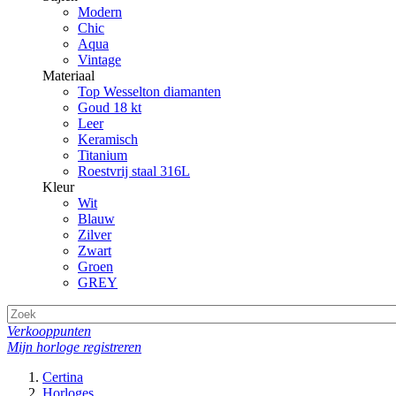
Modern
Chic
Aqua
Vintage
Materiaal
Top Wesselton diamanten
Goud 18 kt
Leer
Keramisch
Titanium
Roestvrij staal 316L
Kleur
Wit
Blauw
Zilver
Zwart
Groen
GREY
Verkooppunten
Mijn horloge registreren
Certina
Horloges