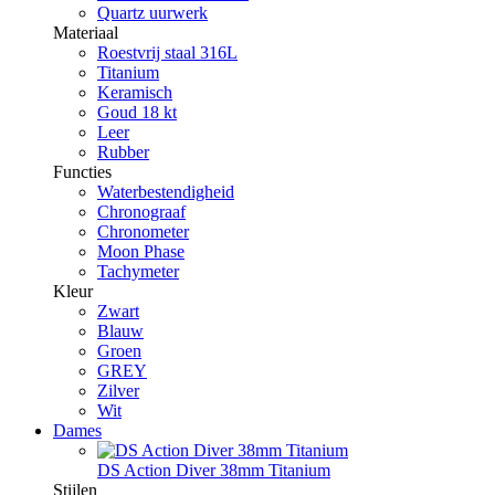
Quartz uurwerk
Materiaal
Roestvrij staal 316L
Titanium
Keramisch
Goud 18 kt
Leer
Rubber
Functies
Waterbestendigheid
Chronograaf
Chronometer
Moon Phase
Tachymeter
Kleur
Zwart
Blauw
Groen
GREY
Zilver
Wit
Dames
DS Action Diver 38mm Titanium
Stijlen