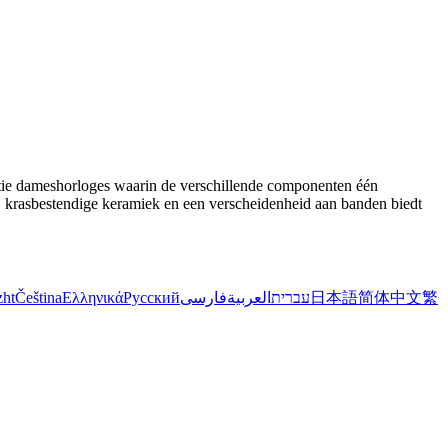
ectie dameshorloges waarin de verschillende componenten één
 krasbestendige keramiek en een verscheidenheid aan banden biedt
zht
Čeština
Ελληνικά
Русский
فارسی
العربية
עברית
日本語
简体中文
繁