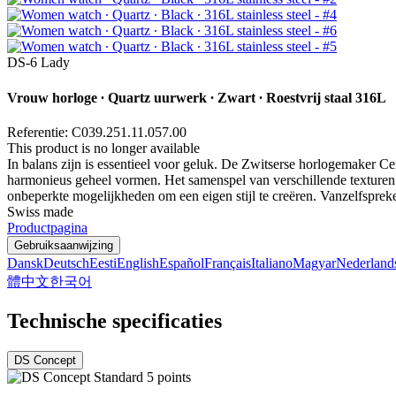
DS-6 Lady
Vrouw horloge ∙ Quartz uurwerk ∙ Zwart ∙ Roestvrij staal 316L
Referentie: C039.251.11.057.00
This product is no longer available
In balans zijn is essentieel voor geluk. De Zwitserse horlogemaker C
harmonieus geheel vormen. Het samenspel van verschillende texturen
onbeperkte mogelijkheden om een eigen stijl te creëren. Vanzelfsprek
Swiss made
Productpagina
Gebruiksaanwijzing
Dansk
Deutsch
Eesti
English
Español
Français
Italiano
Magyar
Nederland
體中文
한국어
Technische specificaties
DS Concept