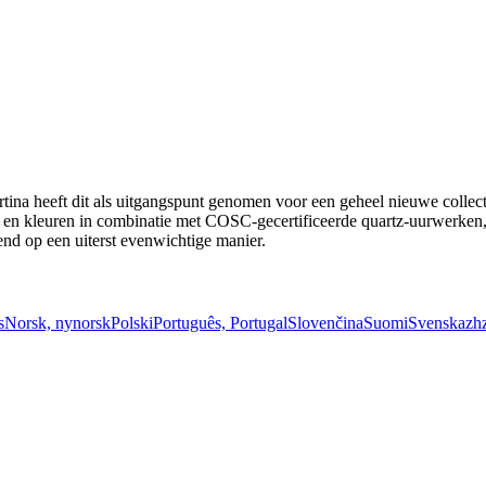
ertina heeft dit als uitgangspunt genomen voor een geheel nieuwe coll
 en kleuren in combinatie met COSC-gecertificeerde quartz-uurwerken,
end op een uiterst evenwichtige manier.
s
Norsk, nynorsk
Polski
Português, Portugal
Slovenčina
Suomi
Svenska
zh