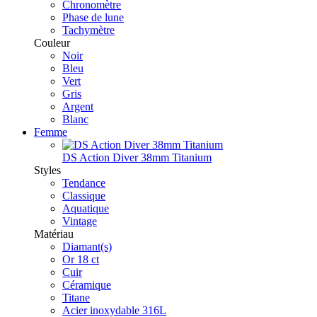
Chronomètre
Phase de lune
Tachymètre
Couleur
Noir
Bleu
Vert
Gris
Argent
Blanc
Femme
DS Action Diver 38mm Titanium
Styles
Tendance
Classique
Aquatique
Vintage
Matériau
Diamant(s)
Or 18 ct
Cuir
Céramique
Titane
Acier inoxydable 316L