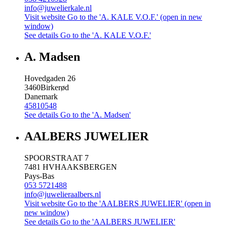
info@juwelierkale.nl
Visit website
Go to the 'A. KALE V.O.F.' (open in new
window)
See details
Go to the 'A. KALE V.O.F.'
A. Madsen
Hovedgaden 26
3460
Birkerød
Danemark
45810548
See details
Go to the 'A. Madsen'
AALBERS JUWELIER
SPOORSTRAAT 7
7481 HV
HAAKSBERGEN
Pays-Bas
053 5721488
info@juwelieraalbers.nl
Visit website
Go to the 'AALBERS JUWELIER' (open in
new window)
See details
Go to the 'AALBERS JUWELIER'