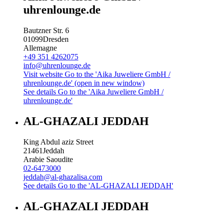
uhrenlounge.de
Bautzner Str. 6
01099
Dresden
Allemagne
+49 351 4262075
info@uhrenlounge.de
Visit website
Go to the 'Aika Juweliere GmbH /
uhrenlounge.de' (open in new window)
See details
Go to the 'Aika Juweliere GmbH /
uhrenlounge.de'
AL-GHAZALI JEDDAH
King Abdul aziz Street
21461
Jeddah
Arabie Saoudite
02-6473000
jeddah@al-ghazalisa.com
See details
Go to the 'AL-GHAZALI JEDDAH'
AL-GHAZALI JEDDAH