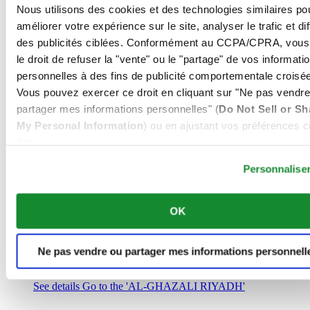
Arabie Saoudite
Nous utilisons des cookies et des technologies similaires po
00966 1 4032968
améliorer votre expérience sur le site, analyser le trafic et di
Riyadh@al-ghazalisa.com
des publicités ciblées. Conformément au CCPA/CPRA, vous
See details
Go to the 'AL-GHAZALI RIYADH'
le droit de refuser la "vente" ou le "partage" de vos informati
AL-GHAZALI RIYADH
personnelles à des fins de publicité comportementale croisée
Vous pouvez exercer ce droit en cliquant sur "Ne pas vendre
Olaya
partager mes informations personnelles" (
Do Not Sell or Sh
Riyadh
My Personal Information
) ou en ajustant vos préférences ci
Arabie Saoudite
00966 1 4561410
dessous.
Riyadh@al-ghazalisa.com
See details
Go to the 'AL-GHAZALI RIYADH'
Personnalise
AL-GHAZALI RIYADH
OK
Olaya
Riyadh
Arabie Saoudite
Ne pas vendre ou partager mes informations personnell
00966 1 4628858
Riyadh@al-ghazalisa.com
See details
Go to the 'AL-GHAZALI RIYADH'