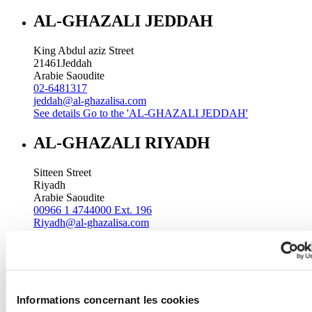
AL-GHAZALI JEDDAH
King Abdul aziz Street
21461
Jeddah
Arabie Saoudite
02-6481317
jeddah@al-ghazalisa.com
See details
Go to the 'AL-GHAZALI JEDDAH'
AL-GHAZALI RIYADH
Sitteen Street
Riyadh
Arabie Saoudite
00966 1 4744000 Ext. 196
Riyadh@al-ghazalisa.com
See details
Go to the 'AL-GHAZALI RIYADH'
AL-GHAZALI RIYADH
Batha
Informations concernant les cookies
Riyadh