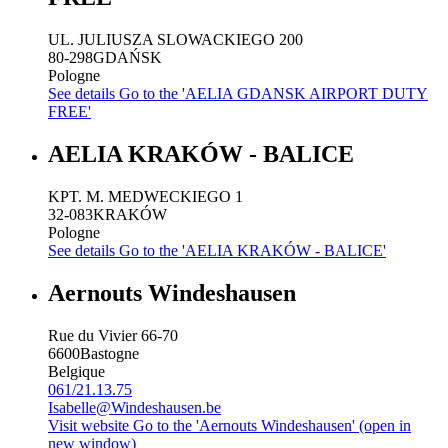
UL. JULIUSZA SLOWACKIEGO 200
80-298
GDAŃSK
Pologne
See details
Go to the 'AELIA GDANSK AIRPORT DUTY
FREE'
AELIA KRAKÓW - BALICE
KPT. M. MEDWECKIEGO 1
32-083
KRAKÓW
Pologne
See details
Go to the 'AELIA KRAKÓW - BALICE'
Aernouts Windeshausen
Rue du Vivier 66-70
6600
Bastogne
Belgique
061/21.13.75
Isabelle@Windeshausen.be
Visit website
Go to the 'Aernouts Windeshausen' (open in
new window)