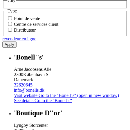
City
Type
Point de vente
Centre de services client
Distributeur
revendeur en ligne
Apply
'Bonell''s'
Arne Jacobsens Alle
2300
København S
Danemark
32620645
info@bonells.dk
Visit website
Go to the ''Bonell''s'' (open in new window)
See details
Go to the ''Bonell''s''
'Boutique D''or'
Lyngby Storcenter