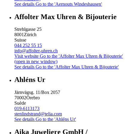
See details
Go to the 'Aernouts Windeshausen'
Affolter Max Uhren & Bijouterie
Strehlgasse 25
8001
Zürich
Suisse
044 252 55 15
info@affolter-uhren.ch
Visit website
Go to the 'Affolter Max Uhren & Bijouterie'
(open in new window)
See details
Go to the 'Affolter Max Uhren & Bijouterie'
Ahléns Ur
Järnvägsg. 11/Box 2057
70002
Örebro
Suède
019-6113173
stenlindstrand@telia.com
See details
Go to the 'Ahléns Ur'
Aika Juweliere GmbH /