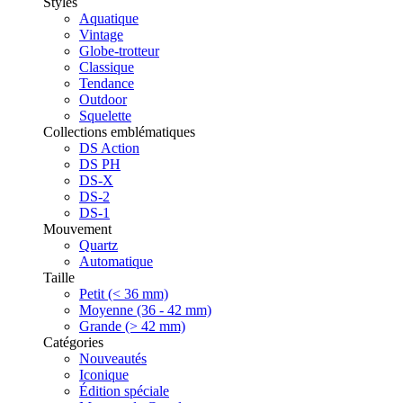
Styles
Aquatique
Vintage
Globe-trotteur
Classique
Tendance
Outdoor
Squelette
Collections emblématiques
DS Action
DS PH
DS-X
DS-2
DS-1
Mouvement
Quartz
Automatique
Taille
Petit (< 36 mm)
Moyenne (36 - 42 mm)
Grande (> 42 mm)
Catégories
Nouveautés
Iconique
Édition spéciale