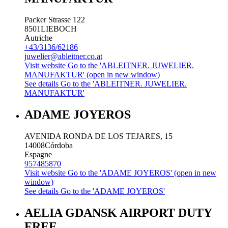
Packer Strasse 122
8501
LIEBOCH
Autriche
+43/3136/62186
juwelier@ableitner.co.at
Visit website
Go to the 'ABLEITNER. JUWELIER.
MANUFAKTUR' (open in new window)
See details
Go to the 'ABLEITNER. JUWELIER.
MANUFAKTUR'
ADAME JOYEROS
AVENIDA RONDA DE LOS TEJARES, 15
14008
Córdoba
Espagne
957485870
Visit website
Go to the 'ADAME JOYEROS' (open in new
window)
See details
Go to the 'ADAME JOYEROS'
AELIA GDANSK AIRPORT DUTY
FREE