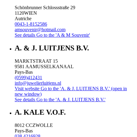
Schönbrunner Schlossstraße 29
1120
WIEN
Autriche
0043-1-8152586
amsouvenir@hotmail.com
See details
Go to the 'A & M Souvenir'
A. & J. LUITJENS B.V.
MARKTSTRAAT 15
9581 AA
MUSSELKANAAL
Pays-Bas
(0599)412431
info@juwelierluitjens.nl
Visit website
Go to the 'A. & J. LUITJENS B.V.' (open in
new window)
See details
Go to the 'A. & J. LUITJENS B.V.'
A. KALE V.O.F.
8012 CC
ZWOLLE
Pays-Bas
038 4216928