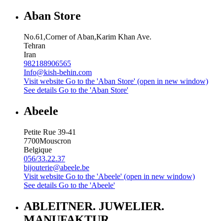
Aban Store
No.61,Corner of Aban,Karim Khan Ave.
Tehran
Iran
982188906565
Info@kish-behin.com
Visit website
Go to the 'Aban Store' (open in new window)
See details
Go to the 'Aban Store'
Abeele
Petite Rue 39-41
7700
Mouscron
Belgique
056/33.22.37
bijouterie@abeele.be
Visit website
Go to the 'Abeele' (open in new window)
See details
Go to the 'Abeele'
ABLEITNER. JUWELIER.
MANUFAKTUR