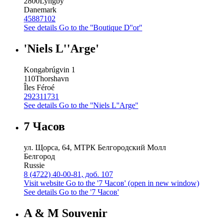
2800
Lyngby
Danemark
45887102
See details
Go to the ''Boutique D''or''
'Niels L''Arge'
Kongabrúgvin 1
110
Thorshavn
Îles Féroé
292311731
See details
Go to the ''Niels L''Arge''
7 Часов
ул. Щорса, 64, МТРК Белгородский Молл
Белгород
Russie
8 (4722) 40-00-81, доб. 107
Visit website
Go to the '7 Часов' (open in new window)
See details
Go to the '7 Часов'
A & M Souvenir