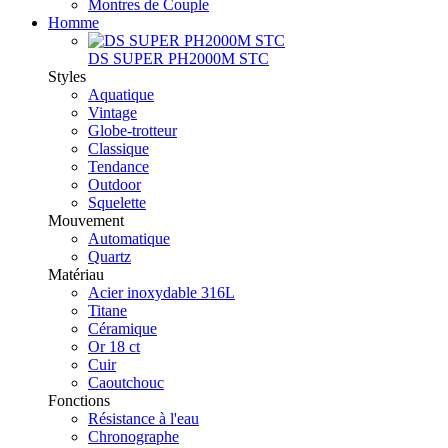
Montres de Couple
Homme
DS SUPER PH2000M STC
Styles
Aquatique
Vintage
Globe-trotteur
Classique
Tendance
Outdoor
Squelette
Mouvement
Automatique
Quartz
Matériau
Acier inoxydable 316L
Titane
Céramique
Or 18 ct
Cuir
Caoutchouc
Fonctions
Résistance à l'eau
Chronographe