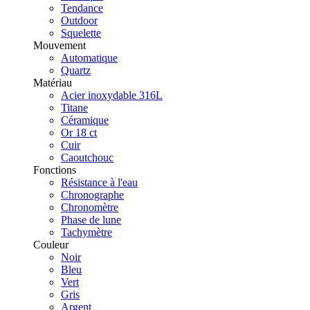
Tendance
Outdoor
Squelette
Mouvement
Automatique
Quartz
Matériau
Acier inoxydable 316L
Titane
Céramique
Or 18 ct
Cuir
Caoutchouc
Fonctions
Résistance à l'eau
Chronographe
Chronomètre
Phase de lune
Tachymètre
Couleur
Noir
Bleu
Vert
Gris
Argent