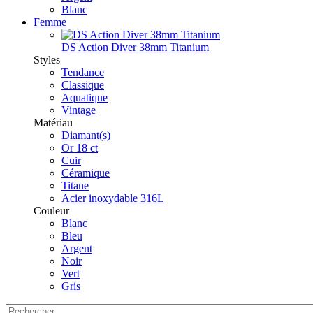
Blanc
Femme
DS Action Diver 38mm Titanium
Styles
Tendance
Classique
Aquatique
Vintage
Matériau
Diamant(s)
Or 18 ct
Cuir
Céramique
Titane
Acier inoxydable 316L
Couleur
Blanc
Bleu
Argent
Noir
Vert
Gris