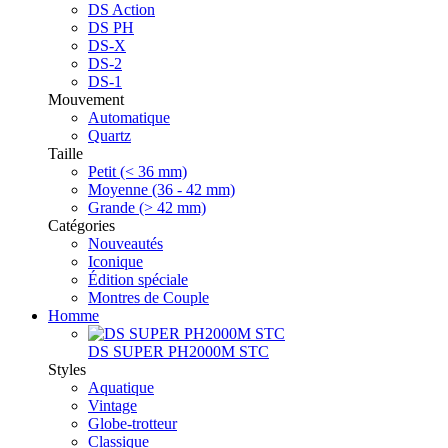
DS Action
DS PH
DS-X
DS-2
DS-1
Mouvement
Automatique
Quartz
Taille
Petit (< 36 mm)
Moyenne (36 - 42 mm)
Grande (> 42 mm)
Catégories
Nouveautés
Iconique
Édition spéciale
Montres de Couple
Homme
DS SUPER PH2000M STC
Styles
Aquatique
Vintage
Globe-trotteur
Classique