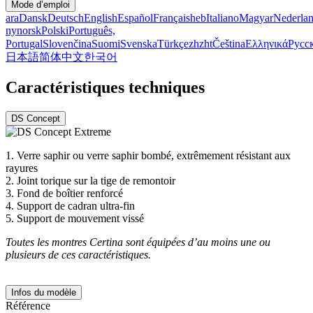
Mode d’emploi
ara
Dansk
Deutsch
English
Español
Français
heb
Italiano
Magyar
Nederla
nynorsk
Polski
Português,
Portugal
Slovenčina
Suomi
Svenska
Türkçe
zh
zht
Čeština
Ελληνικά
Русс
日本語
简体中文
한국어
Caractéristiques techniques
DS Concept
1.
Verre saphir ou verre saphir bombé, extrêmement résistant aux
rayures
2.
Joint torique sur la tige de remontoir
3.
Fond de boîtier renforcé
4.
Support de cadran ultra-fin
5.
Support de mouvement vissé
Toutes les montres Certina sont équipées d’au moins une ou
plusieurs de ces caractéristiques.
Infos du modèle
Référence