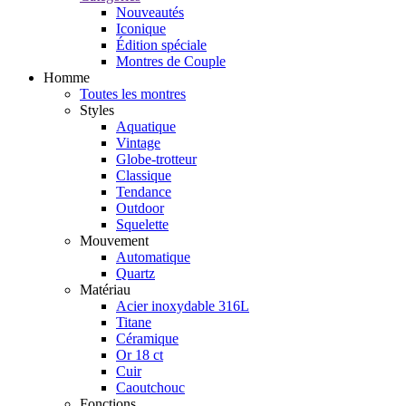
Nouveautés
Iconique
Édition spéciale
Montres de Couple
Homme
Toutes les montres
Styles
Aquatique
Vintage
Globe-trotteur
Classique
Tendance
Outdoor
Squelette
Mouvement
Automatique
Quartz
Matériau
Acier inoxydable 316L
Titane
Céramique
Or 18 ct
Cuir
Caoutchouc
Fonctions