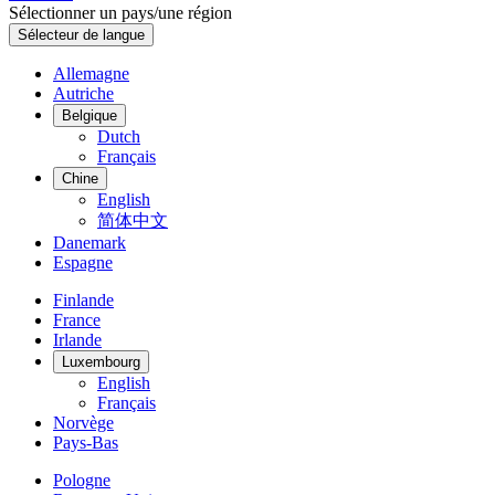
Sélectionner un pays/une région
Sélecteur de langue
Allemagne
Autriche
Belgique
Dutch
Français
Chine
English
简体中文
Danemark
Espagne
Finlande
France
Irlande
Luxembourg
English
Français
Norvège
Pays-Bas
Pologne