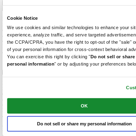
Extreme Shock Resistance
Cookie Notice
La dernière version du concept DS est le fruit de recherches
intensives sur la résistance aux chocs des montres-bracelets. Des
We use cookies and similar technologies to enhance your sit
équipements de pointe et des tests approfondis ont permis de mettre
experience, analyze traffic, and serve targeted advertisemen
au point un design ultrarobuste qui repousse encore les limites. Quel
est le secret du succès du nouveau DS Concept « Extreme Shock
the CCPA/CPRA, you have the right to opt-out of the "sale" o
Resistance » ? Les qualités éprouvées du concept DS classique,
of your personal information for cross-context behavioral adv
associées à trois caractéristiques supplémentaires.
You can exercise this right by clicking "
Do not sell or shar
Extreme Shock Resistance
personal information
" or by adjusting your preferences bel
La dernière version du concept DS est le fruit de recherches
Cus
intensives sur la résistance aux chocs des montres-bracelets. Des
équipements de pointe et des tests approfondis ont permis de mettre
au point un design ultrarobuste qui repousse encore les limites. Quel
est le secret du succès du nouveau DS Concept « Extreme Shock
OK
Resistance » ? Les qualités éprouvées du concept DS classique,
associées à trois caractéristiques supplémentaires.
Do not sell or share my personal information
Produits associés