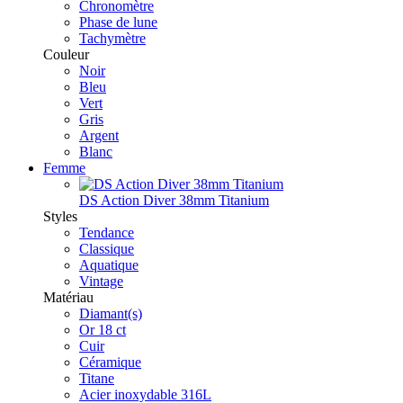
Chronomètre
Phase de lune
Tachymètre
Couleur
Noir
Bleu
Vert
Gris
Argent
Blanc
Femme
DS Action Diver 38mm Titanium
Styles
Tendance
Classique
Aquatique
Vintage
Matériau
Diamant(s)
Or 18 ct
Cuir
Céramique
Titane
Acier inoxydable 316L