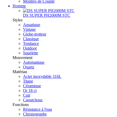
Montres de Couple
Homme
DS SUPER PH2000M STC
Styles
Aquatique
Vintage
Globe-trotteur
Classique
Tendance
Outdoor
Squelette
Mouvement
Automatique
Quartz
Matériau
Acier inoxydable 316L
Titane
Céramique
Or 18 ct
Cuir
Caoutchouc
Fonctions
Résistance à l'eau
Chronographe