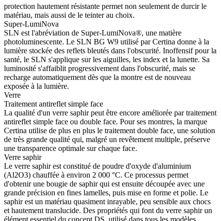
protection hautement résistante permet non seulement de durcir le
matériau, mais aussi de le teinter au choix.
Super-LumiNova
SLN est l'abréviation de Super-LumiNova®, une matière
photoluminescente. Le SLN BG W9 utilisé par Certina donne à la
lumière stockée des reflets bleutés dans l'obscurité. Inoffensif pour la
santé, le SLN s'applique sur les aiguilles, les index et la lunette. Sa
luminosité s'affaiblit progressivement dans l'obscurité, mais se
recharge automatiquement dès que la montre est de nouveau
exposée à la lumière.
Verre
Traitement antireflet simple face
La qualité d'un verre saphir peut être encore améliorée par traitement
antireflet simple face ou double face. Pour ses montres, la marque
Certina utilise de plus en plus le traitement double face, une solution
de très grande qualité qui, malgré un revêtement multiple, préserve
une transparence optimale sur chaque face.
Verre saphir
Le verre saphir est constitué de poudre d'oxyde d'aluminium
(Al2O3) chauffée à environ 2 000 °C. Ce processus permet
d'obtenir une bougie de saphir qui est ensuite découpée avec une
grande précision en fines lamelles, puis mise en forme et polie. Le
saphir est un matériau quasiment inrayable, peu sensible aux chocs
et hautement translucide. Des propriétés qui font du verre saphir un
élément essentiel du concept DS, utilisé dans tous les modèles