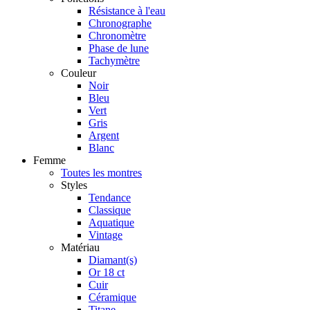
Résistance à l'eau
Chronographe
Chronomètre
Phase de lune
Tachymètre
Couleur
Noir
Bleu
Vert
Gris
Argent
Blanc
Femme
Toutes les montres
Styles
Tendance
Classique
Aquatique
Vintage
Matériau
Diamant(s)
Or 18 ct
Cuir
Céramique
Titane