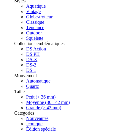
Styles
Aquatique
Vintage
Globe-trotteur
Classique
Tendance
Outdoor
Squelette
Collections emblématiques
DS Action
DS PH
DS-X
DS-2
DS-1
Mouvement
Automatique
Quartz
Taille
Petit (< 36 mm)
Moyenne (36 - 42 mm)
Grande (> 42 mm)
Catégories
Nouveautés
Iconique
Édition spéciale