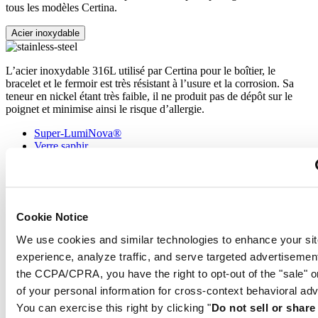
tous les modèles Certina.
Acier inoxydable
L’acier inoxydable 316L utilisé par Certina pour le boîtier, le
bracelet et le fermoir est très résistant à l’usure et la corrosion. Sa
teneur en nickel étant très faible, il ne produit pas de dépôt sur le
poignet et minimise ainsi le risque d’allergie.
Super-LumiNova®
Verre saphir
Acier inoxydable
Super-LumiNova® (SLN) désigne une matière photoluminescente
Cookie Notice
aux propriétés phosphorescentes. Dans l’obscurité, le SLN BG W9
utilisé par Certina restitue la lumière emmagasinée sous forme de
We use cookies and similar technologies to enhance your sit
lueur bleue. Totalement inoffensif pour la santé, le SLN est appliqué
experience, analyze traffic, and serve targeted advertisemen
sur les aiguilles, les index et la lunette. Il perd progressivement sa
phosphorescence dans l’obscurité, mais se recharge
the CCPA/CPRA, you have the right to opt-out of the "sale" o
automatiquement sous la lumière.
of your personal information for cross-context behavioral adv
You can exercise this right by clicking "
Do not sell or shar