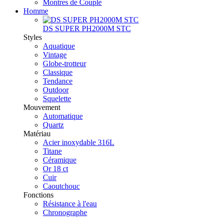
Montres de Couple
Homme
DS SUPER PH2000M STC
Styles
Aquatique
Vintage
Globe-trotteur
Classique
Tendance
Outdoor
Squelette
Mouvement
Automatique
Quartz
Matériau
Acier inoxydable 316L
Titane
Céramique
Or 18 ct
Cuir
Caoutchouc
Fonctions
Résistance à l'eau
Chronographe