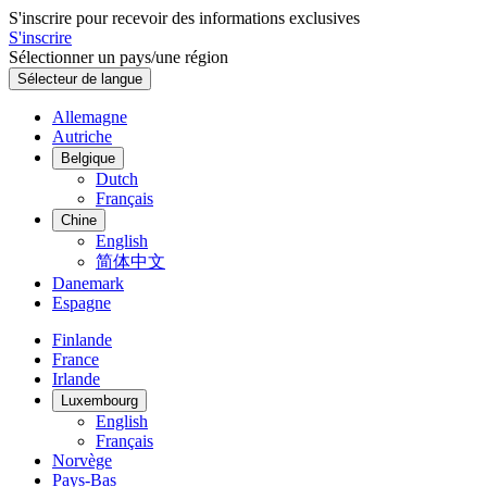
S'inscrire pour recevoir des informations exclusives
S'inscrire
Sélectionner un pays/une région
Sélecteur de langue
Allemagne
Autriche
Belgique
Dutch
Français
Chine
English
简体中文
Danemark
Espagne
Finlande
France
Irlande
Luxembourg
English
Français
Norvège
Pays-Bas