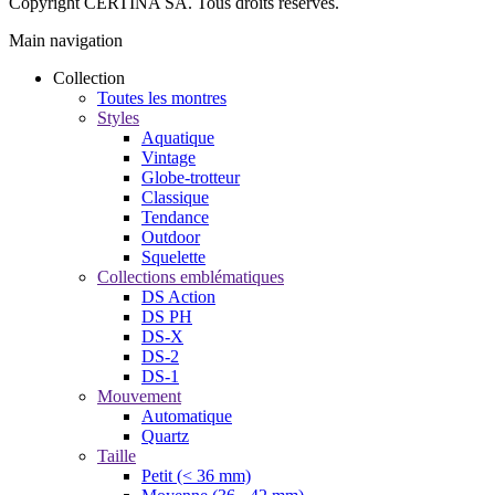
Copyright CERTINA SA. Tous droits réservés.
Main navigation
Collection
Toutes les montres
Styles
Aquatique
Vintage
Globe-trotteur
Classique
Tendance
Outdoor
Squelette
Collections emblématiques
DS Action
DS PH
DS-X
DS-2
DS-1
Mouvement
Automatique
Quartz
Taille
Petit (< 36 mm)