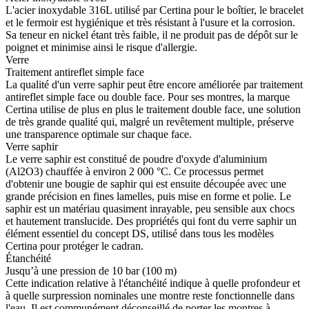
L'acier inoxydable 316L utilisé par Certina pour le boîtier, le bracelet
et le fermoir est hygiénique et très résistant à l'usure et la corrosion.
Sa teneur en nickel étant très faible, il ne produit pas de dépôt sur le
poignet et minimise ainsi le risque d'allergie.
Verre
Traitement antireflet simple face
La qualité d'un verre saphir peut être encore améliorée par traitement
antireflet simple face ou double face. Pour ses montres, la marque
Certina utilise de plus en plus le traitement double face, une solution
de très grande qualité qui, malgré un revêtement multiple, préserve
une transparence optimale sur chaque face.
Verre saphir
Le verre saphir est constitué de poudre d'oxyde d'aluminium
(Al2O3) chauffée à environ 2 000 °C. Ce processus permet
d'obtenir une bougie de saphir qui est ensuite découpée avec une
grande précision en fines lamelles, puis mise en forme et polie. Le
saphir est un matériau quasiment inrayable, peu sensible aux chocs
et hautement translucide. Des propriétés qui font du verre saphir un
élément essentiel du concept DS, utilisé dans tous les modèles
Certina pour protéger le cadran.
Étanchéité
Jusqu’à une pression de 10 bar (100 m)
Cette indication relative à l'étanchéité indique à quelle profondeur et
à quelle surpression nominales une montre reste fonctionnelle dans
l'eau. Il est communément déconseillé de porter les montres à