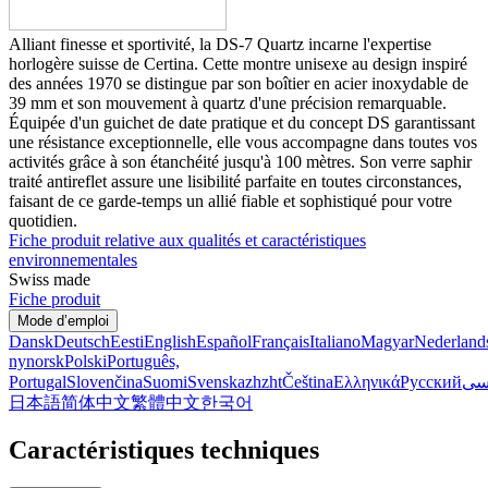
Alliant finesse et sportivité, la DS-7 Quartz incarne l'expertise
horlogère suisse de Certina. Cette montre unisexe au design inspiré
des années 1970 se distingue par son boîtier en acier inoxydable de
39 mm et son mouvement à quartz d'une précision remarquable.
Équipée d'un guichet de date pratique et du concept DS garantissant
une résistance exceptionnelle, elle vous accompagne dans toutes vos
activités grâce à son étanchéité jusqu'à 100 mètres. Son verre saphir
traité antireflet assure une lisibilité parfaite en toutes circonstances,
faisant de ce garde-temps un allié fiable et sophistiqué pour votre
quotidien.
Fiche produit relative aux qualités et caractéristiques
environnementales
Swiss made
Fiche produit
Mode d’emploi
Dansk
Deutsch
Eesti
English
Español
Français
Italiano
Magyar
Nederland
nynorsk
Polski
Português,
Portugal
Slovenčina
Suomi
Svenska
zh
zht
Čeština
Ελληνικά
Русский
سی
日本語
简体中文
繁體中文
한국어
Caractéristiques techniques