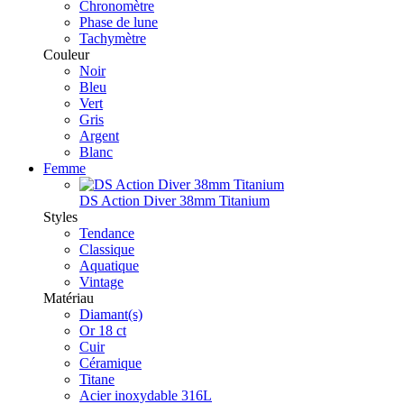
Chronomètre
Phase de lune
Tachymètre
Couleur
Noir
Bleu
Vert
Gris
Argent
Blanc
Femme
DS Action Diver 38mm Titanium
Styles
Tendance
Classique
Aquatique
Vintage
Matériau
Diamant(s)
Or 18 ct
Cuir
Céramique
Titane
Acier inoxydable 316L