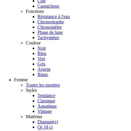
Cuir
Caoutchouc
Fonctions
Résistance à l'eau
Chronographe
Chronomètre
Phase de lune
Tachymètre
Couleur
Noir
Bleu
Vert
Gris
Argent
Blanc
Femme
Toutes les montres
Styles
Tendance
Classique
Aquatique
Vintage
Matériau
Diamant(s)
Or 18 ct