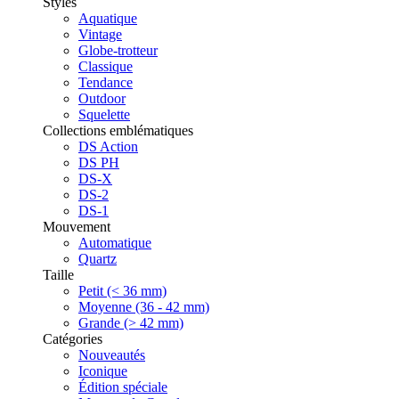
Styles
Aquatique
Vintage
Globe-trotteur
Classique
Tendance
Outdoor
Squelette
Collections emblématiques
DS Action
DS PH
DS-X
DS-2
DS-1
Mouvement
Automatique
Quartz
Taille
Petit (< 36 mm)
Moyenne (36 - 42 mm)
Grande (> 42 mm)
Catégories
Nouveautés
Iconique
Édition spéciale