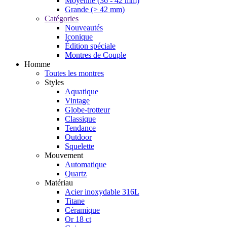
Moyenne (36 - 42 mm)
Grande (> 42 mm)
Catégories
Nouveautés
Iconique
Édition spéciale
Montres de Couple
Homme
Toutes les montres
Styles
Aquatique
Vintage
Globe-trotteur
Classique
Tendance
Outdoor
Squelette
Mouvement
Automatique
Quartz
Matériau
Acier inoxydable 316L
Titane
Céramique
Or 18 ct