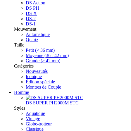
DS Action
DS PH
DS-X
DS-2
DS-1
Mouvement
Automatique
Quartz
Taille
Petit (< 36 mm)
Moyenne (36 - 42 mm)
Grande (> 42 mm)
Catégories
Nouveautés
Iconique
Édition spéciale
Montres de Couple
Homme
DS SUPER PH2000M STC
Styles
Aquatique
Vintage
Globe-trotteur
Classique