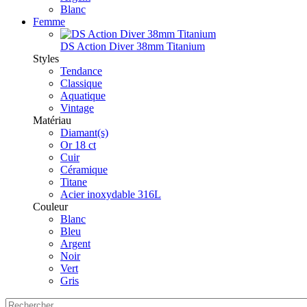
Blanc
Femme
DS Action Diver 38mm Titanium
Styles
Tendance
Classique
Aquatique
Vintage
Matériau
Diamant(s)
Or 18 ct
Cuir
Céramique
Titane
Acier inoxydable 316L
Couleur
Blanc
Bleu
Argent
Noir
Vert
Gris