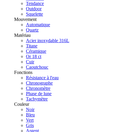
Tendance
Outdoor
Squelette
Mouvement
Automatique
Quartz
Matériau
Acier inoxydable 316L
Titane
Céramique
Or 18 ct
Cuir
Caoutchouc
Fonctions
Résistance à l'eau
Chronographe
Chronomètre
Phase de lune
Tachymètre
Couleur
Noir
Bleu
Vert
Gris
Argent