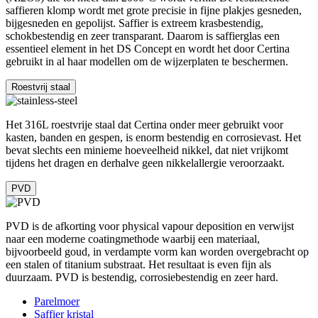
saffieren klomp wordt met grote precisie in fijne plakjes gesneden,
bijgesneden en gepolijst. Saffier is extreem krasbestendig,
schokbestendig en zeer transparant. Daarom is saffierglas een
essentieel element in het DS Concept en wordt het door Certina
gebruikt in al haar modellen om de wijzerplaten te beschermen.
Roestvrij staal
Het 316L roestvrije staal dat Certina onder meer gebruikt voor
kasten, banden en gespen, is enorm bestendig en corrosievast. Het
bevat slechts een minieme hoeveelheid nikkel, dat niet vrijkomt
tijdens het dragen en derhalve geen nikkelallergie veroorzaakt.
PVD
PVD is de afkorting voor physical vapour deposition en verwijst
naar een moderne coatingmethode waarbij een materiaal,
bijvoorbeeld goud, in verdampte vorm kan worden overgebracht op
een stalen of titanium substraat. Het resultaat is even fijn als
duurzaam. PVD is bestendig, corrosiebestendig en zeer hard.
Parelmoer
Saffier kristal