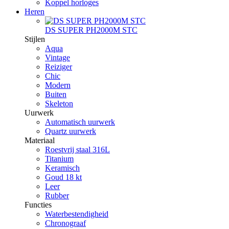
Koppel horloges
Heren
DS SUPER PH2000M STC
Stijlen
Aqua
Vintage
Reiziger
Chic
Modern
Buiten
Skeleton
Uurwerk
Automatisch uurwerk
Quartz uurwerk
Materiaal
Roestvrij staal 316L
Titanium
Keramisch
Goud 18 kt
Leer
Rubber
Functies
Waterbestendigheid
Chronograaf