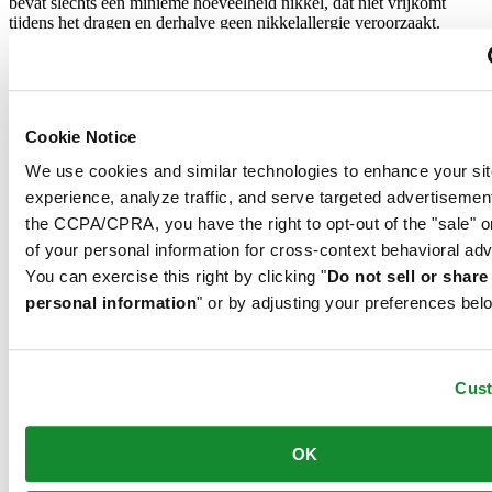
bevat slechts een minieme hoeveelheid nikkel, dat niet vrijkomt
tijdens het dragen en derhalve geen nikkelallergie veroorzaakt.
PVD is de afkorting voor physical vapour deposition en verwijst
naar een moderne coatingmethode waarbij een materiaal,
Cookie Notice
bijvoorbeeld goud, in verdampte vorm kan worden overgebracht op
een stalen of titanium substraat. Het resultaat is even fijn als
We use cookies and similar technologies to enhance your sit
duurzaam. PVD is bestendig, corrosiebestendig en zeer hard.
experience, analyze traffic, and serve targeted advertisemen
Features
the CCPA/CPRA, you have the right to opt-out of the "sale" o
of your personal information for cross-context behavioral adv
COSC-certificering
You can exercise this right by clicking "
Do not sell or shar
personal information
" or by adjusting your preferences bel
Exact, nóg exacter – chronometer. Een chronometer is een horloge
waarvan de nauwkeurigheid officieel is getest en gecertificeerd door
een onafhankelijk testlaboratorium. Dit model van Certina is getest
Cus
door het Contrôle officiel suisse des chronomètres (COSC), de
officiële Zwitserse keuringsinstantie, en heeft het kwaliteitscertificaat
ontvangen.
OK
COSC-certificering