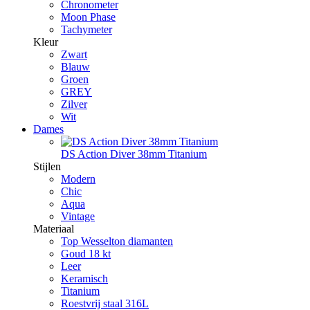
Chronometer
Moon Phase
Tachymeter
Kleur
Zwart
Blauw
Groen
GREY
Zilver
Wit
Dames
DS Action Diver 38mm Titanium
Stijlen
Modern
Chic
Aqua
Vintage
Materiaal
Top Wesselton diamanten
Goud 18 kt
Leer
Keramisch
Titanium
Roestvrij staal 316L