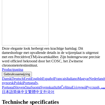
Deze elegante look herbergt een krachtige hartslag: Dit
dameshorloge met opvallende details in de wijzerplaat is uitgerust
met een Precidrive(TM)-kwartskaliber. Zijn buitengewone precisie
werd officieel bekroond door het COSC, het Zwitserse
chronometertestinstituut.
Productpagina
Gebruiksaanwijzing
Dansk
Deutsch
Eesti
English
Español
Français
Italiano
Magyar
Nederland
nynorsk
Polski
Português,
Portugal
Slovenčina
Suomi
Svenska
zh
zht
Čeština
Ελληνικά
Русский
سی
日本語
简体中文
繁體中文
한국어
Technische specificaties