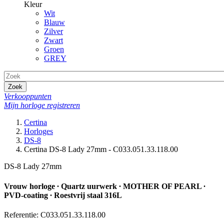
Kleur
Wit
Blauw
Zilver
Zwart
Groen
GREY
Zoek
Verkooppunten
Mijn horloge registreren
Certina
Horloges
DS-8
Certina DS-8 Lady 27mm - C033.051.33.118.00
DS-8 Lady 27mm
Vrouw horloge ∙ Quartz uurwerk ∙ MOTHER OF PEARL ∙
PVD-coating ∙ Roestvrij staal 316L
Referentie: C033.051.33.118.00