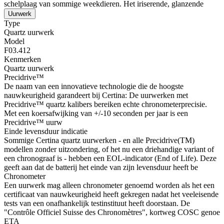
schelplaag van sommige weekdieren. Het iriserende, glanzende
Uurwerk
Type
Quartz uurwerk
Model
F03.412
Kenmerken
Quartz uurwerk
Precidrive™
De naam van een innovatieve technologie die de hoogste
nauwkeurigheid garandeert bij Certina: De uurwerken met
Precidrive™ quartz kalibers bereiken echte chronometerprecisie.
Met een koersafwijking van +/-10 seconden per jaar is een
Precidrive™ uurw
Einde levensduur indicatie
Sommige Certina quartz uurwerken - en alle Precidrive(TM)
modellen zonder uitzondering, of het nu een driehandige variant of
een chronograaf is - hebben een EOL-indicator (End of Life). Deze
geeft aan dat de batterij het einde van zijn levensduur heeft be
Chronometer
Een uurwerk mag alleen chronometer genoemd worden als het een
certificaat van nauwkeurigheid heeft gekregen nadat het veeleisende
tests van een onafhankelijk testinstituut heeft doorstaan. De
"Contrôle Officiel Suisse des Chronomètres", kortweg COSC genoe
ETA