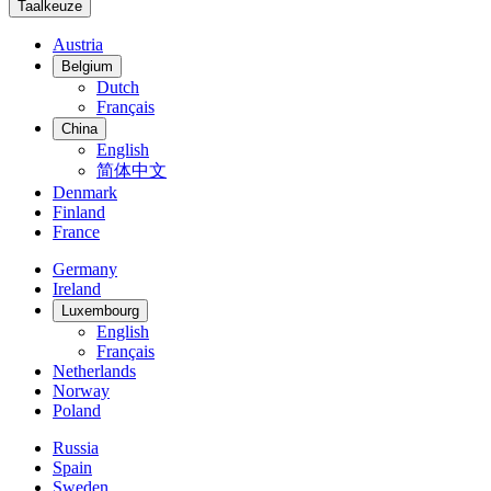
Taalkeuze
Austria
Belgium
Dutch
Français
China
English
简体中文
Denmark
Finland
France
Germany
Ireland
Luxembourg
English
Français
Netherlands
Norway
Poland
Russia
Spain
Sweden