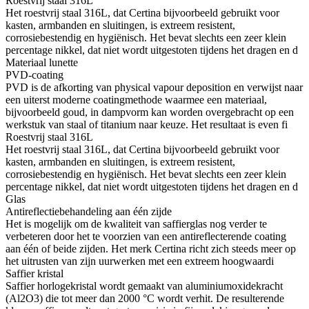
Roestvrij staal 316L
Het roestvrij staal 316L, dat Certina bijvoorbeeld gebruikt voor
kasten, armbanden en sluitingen, is extreem resistent,
corrosiebestendig en hygiënisch. Het bevat slechts een zeer klein
percentage nikkel, dat niet wordt uitgestoten tijdens het dragen en d
Materiaal lunette
PVD-coating
PVD is de afkorting van physical vapour deposition en verwijst naar
een uiterst moderne coatingmethode waarmee een materiaal,
bijvoorbeeld goud, in dampvorm kan worden overgebracht op een
werkstuk van staal of titanium naar keuze. Het resultaat is even fi
Roestvrij staal 316L
Het roestvrij staal 316L, dat Certina bijvoorbeeld gebruikt voor
kasten, armbanden en sluitingen, is extreem resistent,
corrosiebestendig en hygiënisch. Het bevat slechts een zeer klein
percentage nikkel, dat niet wordt uitgestoten tijdens het dragen en d
Glas
Antireflectiebehandeling aan één zijde
Het is mogelijk om de kwaliteit van saffierglas nog verder te
verbeteren door het te voorzien van een antireflecterende coating
aan één of beide zijden. Het merk Certina richt zich steeds meer op
het uitrusten van zijn uurwerken met een extreem hoogwaardi
Saffier kristal
Saffier horlogekristal wordt gemaakt van aluminiumoxidekracht
(Al2O3) die tot meer dan 2000 °C wordt verhit. De resulterende