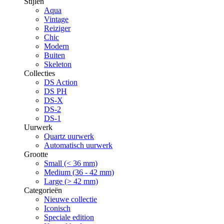
Stijlen
Aqua
Vintage
Reiziger
Chic
Modern
Buiten
Skeleton
Collecties
DS Action
DS PH
DS-X
DS-2
DS-1
Uurwerk
Quartz uurwerk
Automatisch uurwerk
Grootte
Small (< 36 mm)
Medium (36 - 42 mm)
Large (> 42 mm)
Categorieën
Nieuwe collectie
Iconisch
Speciale edition