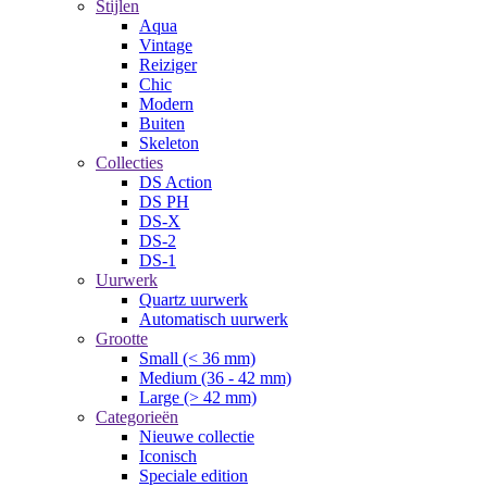
Stijlen
Aqua
Vintage
Reiziger
Chic
Modern
Buiten
Skeleton
Collecties
DS Action
DS PH
DS-X
DS-2
DS-1
Uurwerk
Quartz uurwerk
Automatisch uurwerk
Grootte
Small (< 36 mm)
Medium (36 - 42 mm)
Large (> 42 mm)
Categorieën
Nieuwe collectie
Iconisch
Speciale edition