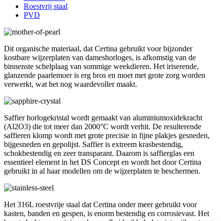
Roestvrij staal
PVD
Dit organische materiaal, dat Certina gebruikt voor bijzonder
kostbare wijzerplaten van dameshorloges, is afkomstig van de
binnenste schelplaag van sommige weekdieren. Het iriserende,
glanzende paarlemoer is erg bros en moet met grote zorg worden
verwerkt, wat het nog waardevoller maakt.
Saffier horlogekristal wordt gemaakt van aluminiumoxidekracht
(Al2O3) die tot meer dan 2000°C wordt verhit. De resulterende
saffieren klomp wordt met grote precisie in fijne plakjes gesneden,
bijgesneden en gepolijst. Saffier is extreem krasbestendig,
schokbestendig en zeer transparant. Daarom is saffierglas een
essentieel element in het DS Concept en wordt het door Certina
gebruikt in al haar modellen om de wijzerplaten te beschermen.
Het 316L roestvrije staal dat Certina onder meer gebruikt voor
kasten, banden en gespen, is enorm bestendig en corrosievast. Het