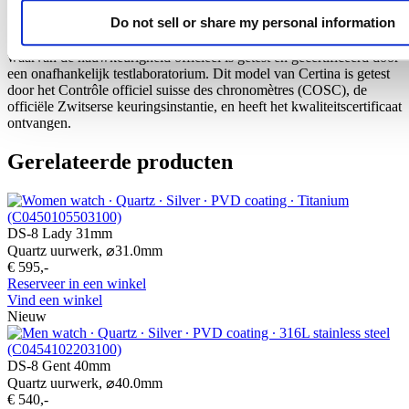
Do not sell or share my personal information
Exact, nóg exacter – chronometer. Een chronometer is een horloge
waarvan de nauwkeurigheid officieel is getest en gecertificeerd door
een onafhankelijk testlaboratorium. Dit model van Certina is getest
door het Contrôle officiel suisse des chronomètres (COSC), de
officiële Zwitserse keuringsinstantie, en heeft het kwaliteitscertificaat
ontvangen.
Gerelateerde producten
DS-8 Lady 31mm
Quartz uurwerk,
⌀
31.0mm
€ 595,-
Reserveer in een winkel
Vind een winkel
Nieuw
DS-8 Gent 40mm
Quartz uurwerk,
⌀
40.0mm
€ 540,-