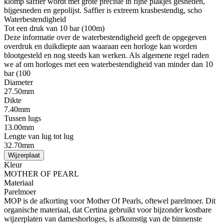
klomp saffier wordt met grote precisie in fijne plakjes gesneden,
bijgesneden en gepolijst. Saffier is extreem krasbestendig, scho
Waterbestendigheid
Tot een druk van 10 bar (100m)
Deze informatie over de waterbestendigheid geeft de opgegeven
overdruk en duikdiepte aan waaraan een horloge kan worden
blootgesteld en nog steeds kan werken. Als algemene regel raden
we af om horloges met een waterbestendigheid van minder dan 10
bar (100
Diameter
27.50mm
Dikte
7.40mm
Tussen lugs
13.00mm
Lengte van lug tot lug
32.70mm
Wijzerplaat
Kleur
MOTHER OF PEARL
Materiaal
Parelmoer
MOP is de afkorting voor Mother Of Pearls, oftewel parelmoer. Dit
organische materiaal, dat Certina gebruikt voor bijzonder kostbare
wijzerplaten van dameshorloges, is afkomstig van de binnenste