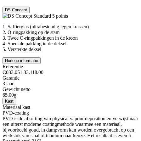
DS Concept
1.
Saffierglas (ultrabestendig tegen krassen)
2.
O-ringpakking op de stam
3.
Twee O-ringpakkingen in de kroon
4.
Speciale pakking in de deksel
5.
Versterkte deksel
Horloge informatie
Referentie
C033.051.33.118.00
Garantie
3 jaar
Gewicht netto
65.00g
Kast
Materiaal kast
PVD-coating
PVD is de afkorting van physical vapour deposition en verwijst naar
een uiterst moderne coatingmethode waarmee een materiaal,
bijvoorbeeld goud, in dampvorm kan worden overgebracht op een
werkstuk van staal of titanium naar keuze. Het resultaat is even fi