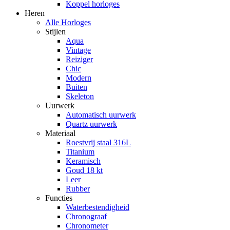
Koppel horloges
Heren
Alle Horloges
Stijlen
Aqua
Vintage
Reiziger
Chic
Modern
Buiten
Skeleton
Uurwerk
Automatisch uurwerk
Quartz uurwerk
Materiaal
Roestvrij staal 316L
Titanium
Keramisch
Goud 18 kt
Leer
Rubber
Functies
Waterbestendigheid
Chronograaf
Chronometer