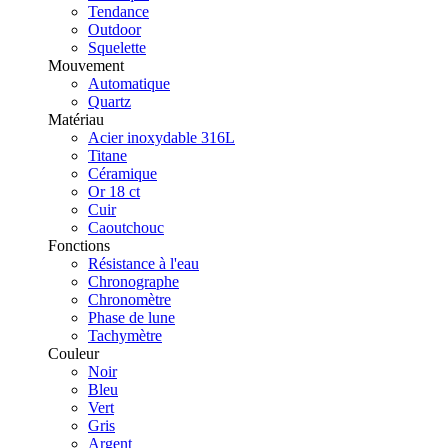
Tendance
Outdoor
Squelette
Mouvement
Automatique
Quartz
Matériau
Acier inoxydable 316L
Titane
Céramique
Or 18 ct
Cuir
Caoutchouc
Fonctions
Résistance à l'eau
Chronographe
Chronomètre
Phase de lune
Tachymètre
Couleur
Noir
Bleu
Vert
Gris
Argent