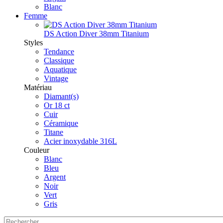
Blanc
Femme
DS Action Diver 38mm Titanium
Styles
Tendance
Classique
Aquatique
Vintage
Matériau
Diamant(s)
Or 18 ct
Cuir
Céramique
Titane
Acier inoxydable 316L
Couleur
Blanc
Bleu
Argent
Noir
Vert
Gris