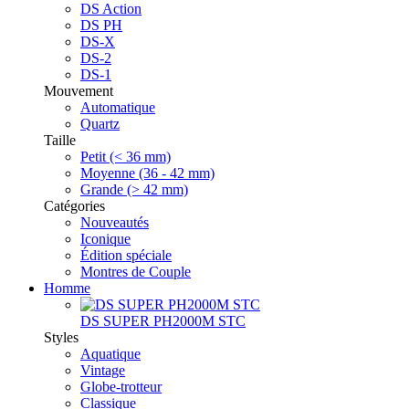
DS Action
DS PH
DS-X
DS-2
DS-1
Mouvement
Automatique
Quartz
Taille
Petit (< 36 mm)
Moyenne (36 - 42 mm)
Grande (> 42 mm)
Catégories
Nouveautés
Iconique
Édition spéciale
Montres de Couple
Homme
DS SUPER PH2000M STC
Styles
Aquatique
Vintage
Globe-trotteur
Classique