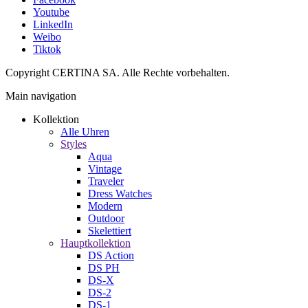
Youtube
LinkedIn
Weibo
Tiktok
Copyright CERTINA SA. Alle Rechte vorbehalten.
Main navigation
Kollektion
Alle Uhren
Styles
Aqua
Vintage
Traveler
Dress Watches
Modern
Outdoor
Skelettiert
Hauptkollektion
DS Action
DS PH
DS-X
DS-2
DS-1