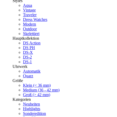
Styles
Aqua
Vintage
Traveler
Dress Watches
Modern
Outdoor
Skelettiert
Hauptkollektion
DS Action
DS PH
DS-X
DS-2
DS-1
Uhrwerk
Automatik
Quarz
Größe
Klein (< 36 mm)
Medium (36 - 42 mm)
Groß (> 42 mm)
Kategorien
Neuheiten
Highlights
Sonderedition