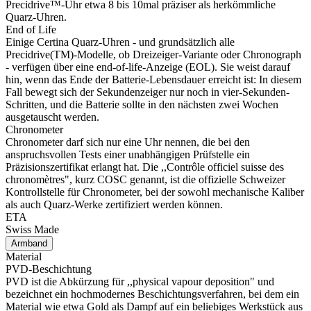
Precidrive™-Uhr etwa 8 bis 10mal präziser als herkömmliche
Quarz-Uhren.
End of Life
Einige Certina Quarz-Uhren - und grundsätzlich alle
Precidrive(TM)-Modelle, ob Dreizeiger-Variante oder Chronograph
- verfügen über eine end-of-life-Anzeige (EOL). Sie weist darauf
hin, wenn das Ende der Batterie-Lebensdauer erreicht ist: In diesem
Fall bewegt sich der Sekundenzeiger nur noch in vier-Sekunden-
Schritten, und die Batterie sollte in den nächsten zwei Wochen
ausgetauscht werden.
Chronometer
Chronometer darf sich nur eine Uhr nennen, die bei den
anspruchsvollen Tests einer unabhängigen Prüfstelle ein
Präzisionszertifikat erlangt hat. Die ,,Contrôle officiel suisse des
chronomètres", kurz COSC genannt, ist die offizielle Schweizer
Kontrollstelle für Chronometer, bei der sowohl mechanische Kaliber
als auch Quarz-Werke zertifiziert werden können.
ETA
Swiss Made
Armband
Material
PVD-Beschichtung
PVD ist die Abkürzung für ,,physical vapour deposition" und
bezeichnet ein hochmodernes Beschichtungsverfahren, bei dem ein
Material wie etwa Gold als Dampf auf ein beliebiges Werkstück aus