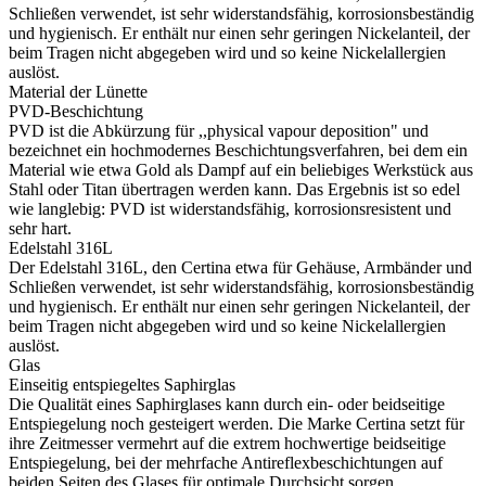
Schließen verwendet, ist sehr widerstandsfähig, korrosionsbeständig
und hygienisch. Er enthält nur einen sehr geringen Nickelanteil, der
beim Tragen nicht abgegeben wird und so keine Nickelallergien
auslöst.
Material der Lünette
PVD-Beschichtung
PVD ist die Abkürzung für ,,physical vapour deposition" und
bezeichnet ein hochmodernes Beschichtungsverfahren, bei dem ein
Material wie etwa Gold als Dampf auf ein beliebiges Werkstück aus
Stahl oder Titan übertragen werden kann. Das Ergebnis ist so edel
wie langlebig: PVD ist widerstandsfähig, korrosionsresistent und
sehr hart.
Edelstahl 316L
Der Edelstahl 316L, den Certina etwa für Gehäuse, Armbänder und
Schließen verwendet, ist sehr widerstandsfähig, korrosionsbeständig
und hygienisch. Er enthält nur einen sehr geringen Nickelanteil, der
beim Tragen nicht abgegeben wird und so keine Nickelallergien
auslöst.
Glas
Einseitig entspiegeltes Saphirglas
Die Qualität eines Saphirglases kann durch ein- oder beidseitige
Entspiegelung noch gesteigert werden. Die Marke Certina setzt für
ihre Zeitmesser vermehrt auf die extrem hochwertige beidseitige
Entspiegelung, bei der mehrfache Antireflexbeschichtungen auf
beiden Seiten des Glases für optimale Durchsicht sorgen.