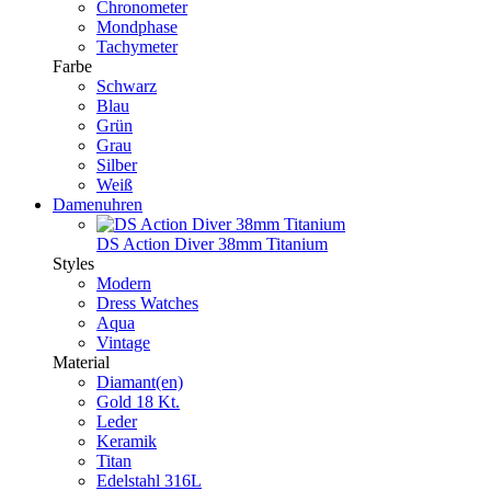
Chronometer
Mondphase
Tachymeter
Farbe
Schwarz
Blau
Grün
Grau
Silber
Weiß
Damenuhren
DS Action Diver 38mm Titanium
Styles
Modern
Dress Watches
Aqua
Vintage
Material
Diamant(en)
Gold 18 Kt.
Leder
Keramik
Titan
Edelstahl 316L