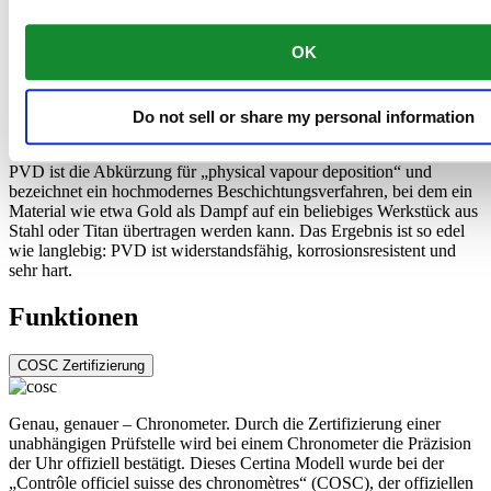
Der Edelstahl 316L, den Certina etwa für Gehäuse, Armbänder und
Schließen verwendet, ist sehr widerstandsfähig und
OK
korrosionsbeständig. Er enthält nur einen sehr geringen Nickelanteil,
der beim Tragen nicht abgegeben wird und so keine Nickelallergien
auslöst.
Do not sell or share my personal information
PVD ist die Abkürzung für „physical vapour deposition“ und
bezeichnet ein hochmodernes Beschichtungsverfahren, bei dem ein
Material wie etwa Gold als Dampf auf ein beliebiges Werkstück aus
Stahl oder Titan übertragen werden kann. Das Ergebnis ist so edel
wie langlebig: PVD ist widerstandsfähig, korrosionsresistent und
sehr hart.
Funktionen
COSC Zertifizierung
Genau, genauer – Chronometer. Durch die Zertifizierung einer
unabhängigen Prüfstelle wird bei einem Chronometer die Präzision
der Uhr offiziell bestätigt. Dieses Certina Modell wurde bei der
„Contrôle officiel suisse des chronomètres“ (COSC), der offiziellen