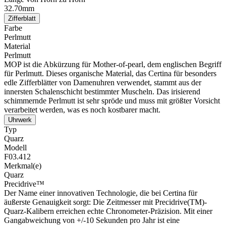
32.70mm
Zifferblatt
Farbe
Perlmutt
Material
Perlmutt
MOP ist die Abkürzung für Mother-of-pearl, dem englischen Begriff
für Perlmutt. Dieses organische Material, das Certina für besonders
edle Zifferblätter von Damenuhren verwendet, stammt aus der
innersten Schalenschicht bestimmter Muscheln. Das irisierend
schimmernde Perlmutt ist sehr spröde und muss mit größter Vorsicht
verarbeitet werden, was es noch kostbarer macht.
Uhrwerk
Typ
Quarz
Modell
F03.412
Merkmal(e)
Quarz
Precidrive™
Der Name einer innovativen Technologie, die bei Certina für
äußerste Genauigkeit sorgt: Die Zeitmesser mit Precidrive(TM)-
Quarz-Kalibern erreichen echte Chronometer-Präzision. Mit einer
Gangabweichung von +/-10 Sekunden pro Jahr ist eine