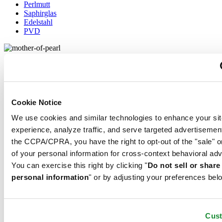
Perlmutt
Saphirglas
Edelstahl
PVD
Dieses organische Material, das Certina für besonders edle
Zifferblätter von Damenuhren verwendet, stammt aus der innersten
Schalenschicht bestimmter Muscheln. Das irisierend schimmernde
Perlmutt ist sehr spröde und muss mit größter Vorsicht verarbeitet
werden, was es noch kostbarer macht.
Cookie Notice
We use cookies and similar technologies to enhance your sit
experience, analyze traffic, and serve targeted advertisemen
Saphir-Uhrenglas besteht aus Aluminiumoxidpulver (Al2O3), das
the CCPA/CPRA, you have the right to opt-out of the "sale" o
auf über 2.000 °C erhitzt wird. Die daraus entstehende Saphir-Kerze
wird mit höchster Präzision in feine Scheiben geschnitten, in Form
of your personal information for cross-context behavioral adv
gebracht und poliert. Saphir ist extrem kratzfest, wenig
You can exercise this right by clicking "
Do not sell or shar
schlagempfindlich und bietet eine hohe Lichtdurchlässigkeit. Aus
personal information
" or by adjusting your preferences bel
diesem Grund ist Saphirglas ein essenzielles Element des DS
Konzepts und wird daher von Certina bei allen Modellen zum
Schutz der Zifferblätter verwendet.
Cus