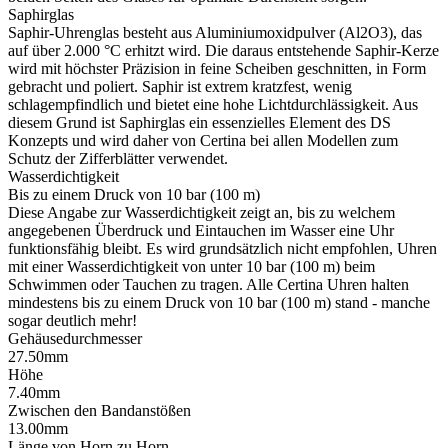
Saphirglas
Saphir-Uhrenglas besteht aus Aluminiumoxidpulver (Al2O3), das
auf über 2.000 °C erhitzt wird. Die daraus entstehende Saphir-Kerze
wird mit höchster Präzision in feine Scheiben geschnitten, in Form
gebracht und poliert. Saphir ist extrem kratzfest, wenig
schlagempfindlich und bietet eine hohe Lichtdurchlässigkeit. Aus
diesem Grund ist Saphirglas ein essenzielles Element des DS
Konzepts und wird daher von Certina bei allen Modellen zum
Schutz der Zifferblätter verwendet.
Wasserdichtigkeit
Bis zu einem Druck von 10 bar (100 m)
Diese Angabe zur Wasserdichtigkeit zeigt an, bis zu welchem
angegebenen Überdruck und Eintauchen im Wasser eine Uhr
funktionsfähig bleibt. Es wird grundsätzlich nicht empfohlen, Uhren
mit einer Wasserdichtigkeit von unter 10 bar (100 m) beim
Schwimmen oder Tauchen zu tragen. Alle Certina Uhren halten
mindestens bis zu einem Druck von 10 bar (100 m) stand - manche
sogar deutlich mehr!
Gehäusedurchmesser
27.50mm
Höhe
7.40mm
Zwischen den Bandanstößen
13.00mm
Länge von Horn zu Horn