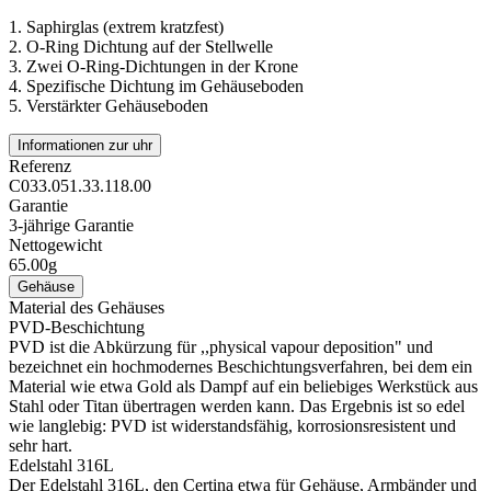
1.
Saphirglas (extrem kratzfest)
2.
O-Ring Dichtung auf der Stellwelle
3.
Zwei O-Ring-Dichtungen in der Krone
4.
Spezifische Dichtung im Gehäuseboden
5.
Verstärkter Gehäuseboden
Informationen zur uhr
Referenz
C033.051.33.118.00
Garantie
3-jährige Garantie
Nettogewicht
65.00g
Gehäuse
Material des Gehäuses
PVD-Beschichtung
PVD ist die Abkürzung für ,,physical vapour deposition" und
bezeichnet ein hochmodernes Beschichtungsverfahren, bei dem ein
Material wie etwa Gold als Dampf auf ein beliebiges Werkstück aus
Stahl oder Titan übertragen werden kann. Das Ergebnis ist so edel
wie langlebig: PVD ist widerstandsfähig, korrosionsresistent und
sehr hart.
Edelstahl 316L
Der Edelstahl 316L, den Certina etwa für Gehäuse, Armbänder und