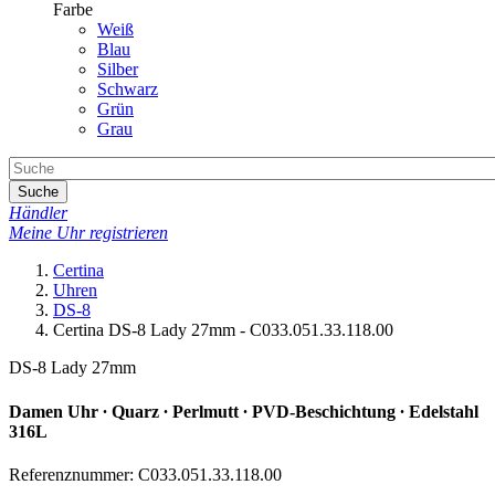
Farbe
Weiß
Blau
Silber
Schwarz
Grün
Grau
Suche
Händler
Meine Uhr registrieren
Certina
Uhren
DS-8
Certina DS-8 Lady 27mm - C033.051.33.118.00
DS-8 Lady 27mm
Damen Uhr ∙ Quarz ∙ Perlmutt ∙ PVD-Beschichtung ∙ Edelstahl
316L
Referenznummer: C033.051.33.118.00