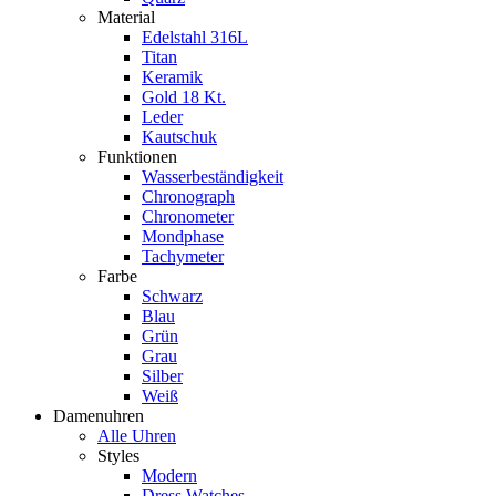
Material
Edelstahl 316L
Titan
Keramik
Gold 18 Kt.
Leder
Kautschuk
Funktionen
Wasserbeständigkeit
Chronograph
Chronometer
Mondphase
Tachymeter
Farbe
Schwarz
Blau
Grün
Grau
Silber
Weiß
Damenuhren
Alle Uhren
Styles
Modern
Dress Watches