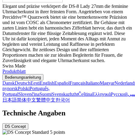
Elegant und präzise verkörpert die DS-8 Lady 27mm die feminine
Uhrmacherkunst in ihrer feinsten Form. Angetrieben von einem
Precidrive™ Quarzwerk bietet sie eine bemerkenswerte Präzision
und ist vom COSC als Chronometer zertifiziert. Ihr Gehäuse mit
zarten Linien hebt ein harmonisches Zifferblatt hervor, das durch ein
Datumsfenster für eine flüssige Zeitablesung ergänzt wird. Diese
Uhr ist dafür konzipiert, jeden Moment des Alltags mit Anmut zu
begleiten und vereint Leistung und Raffinesse in perfektem
Gleichgewicht. Ihr zeitloses Design und ihre raffinierten
Proportionen machen sie zur idealen Begleiterin für Frauen, die
Zuverlässigkeit und elegante Uhrmacherkunst suchen.
Swiss Made
Produktblatt
Bedienungsanleitung
Dansk
Deutsch
Eesti
English
Español
Français
Italiano
Magyar
Nederland
nynorsk
Polski
Português,
Portugal
Slovenčina
Suomi
Svenska
zh
zht
Čeština
Ελληνικά
Русский
سی
日本語
简体中文
繁體中文
한국어
Technische Angaben
DS Concept