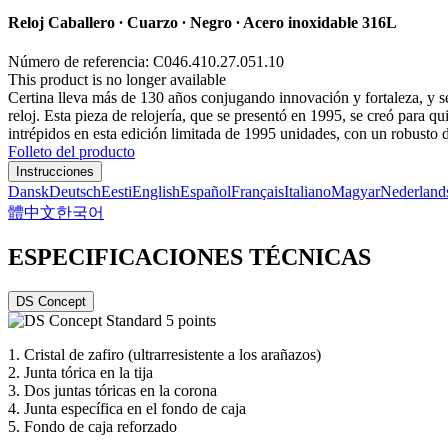
Reloj Caballero ∙ Cuarzo ∙ Negro ∙ Acero inoxidable 316L
Número de referencia: C046.410.27.051.10
This product is no longer available
Certina lleva más de 130 años conjugando innovación y fortaleza, y se
reloj. Esta pieza de relojería, que se presentó en 1995, se creó para 
intrépidos en esta edición limitada de 1995 unidades, con un robusto d
Folleto del producto
Instrucciones
Dansk
Deutsch
Eesti
English
Español
Français
Italiano
Magyar
Nederland
體中文
한국어
ESPECIFICACIONES TÉCNICAS
DS Concept
1.
Cristal de zafiro (ultrarresistente a los arañazos)
2.
Junta tórica en la tija
3.
Dos juntas tóricas en la corona
4.
Junta específica en el fondo de caja
5.
Fondo de caja reforzado