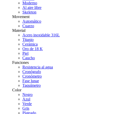
Moderno
Al aire libre
Skeleton
Movement
Automático
Cuarzo
Material
Acero inoxidable 316L
Titanio
Cerámica
Oro de 18 K
Piel
Caucho
Funciones
Resistencia al agua
Cronógrafo
Cronómetro
Fase lunar
Taquímetro
Color
Negro
Azul
Verde
Gris
Plateado