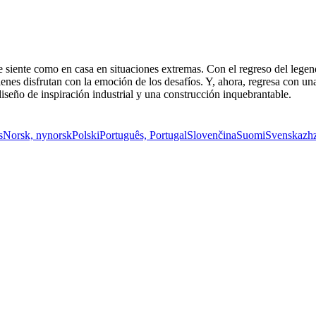
 siente como en casa en situaciones extremas. Con el regreso del legen
quienes disfrutan con la emoción de los desafíos. Y, ahora, regresa con 
iseño de inspiración industrial y una construcción inquebrantable.
s
Norsk, nynorsk
Polski
Português, Portugal
Slovenčina
Suomi
Svenska
zh