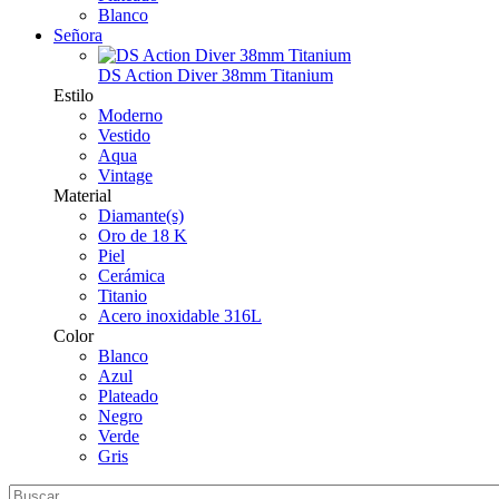
Blanco
Señora
DS Action Diver 38mm Titanium
Estilo
Moderno
Vestido
Aqua
Vintage
Material
Diamante(s)
Oro de 18 K
Piel
Cerámica
Titanio
Acero inoxidable 316L
Color
Blanco
Azul
Plateado
Negro
Verde
Gris