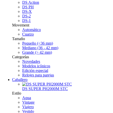
DS Action
DS PH
DS-X
DS-2
DS-1
Movement
Automático
Cuarzo
Tamaño
Pequeño (<36 mm)
Mediano (36 - 42 mm)
Grande (> 42 mm)
Categorías
Novedades
Modelos icónicos
Edición especial
Relojes para parejas
Caballero
DS SUPER PH2000M STC
Estilo
Aqua
Vintage
Viajero
Vestido