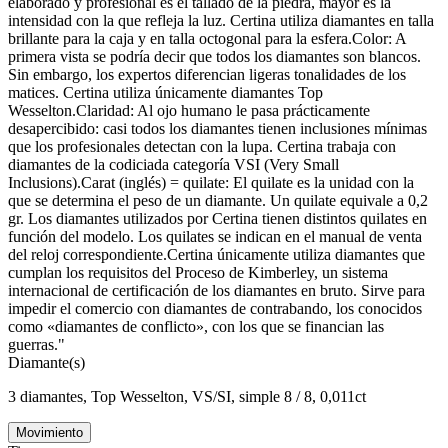
elaborado y profesional es el tallado de la piedra, mayor es la
intensidad con la que refleja la luz. Certina utiliza diamantes en talla
brillante para la caja y en talla octogonal para la esfera.Color: A
primera vista se podría decir que todos los diamantes son blancos.
Sin embargo, los expertos diferencian ligeras tonalidades de los
matices. Certina utiliza únicamente diamantes Top
Wesselton.Claridad: Al ojo humano le pasa prácticamente
desapercibido: casi todos los diamantes tienen inclusiones mínimas
que los profesionales detectan con la lupa. Certina trabaja con
diamantes de la codiciada categoría VSI (Very Small
Inclusions).Carat (inglés) = quilate: El quilate es la unidad con la
que se determina el peso de un diamante. Un quilate equivale a 0,2
gr. Los diamantes utilizados por Certina tienen distintos quilates en
función del modelo. Los quilates se indican en el manual de venta
del reloj correspondiente.Certina únicamente utiliza diamantes que
cumplan los requisitos del Proceso de Kimberley, un sistema
internacional de certificación de los diamantes en bruto. Sirve para
impedir el comercio con diamantes de contrabando, los conocidos
como «diamantes de conflicto», con los que se financian las
guerras."
Diamante(s)
3 diamantes, Top Wesselton, VS/SI, simple 8 / 8, 0,011ct
Movimiento