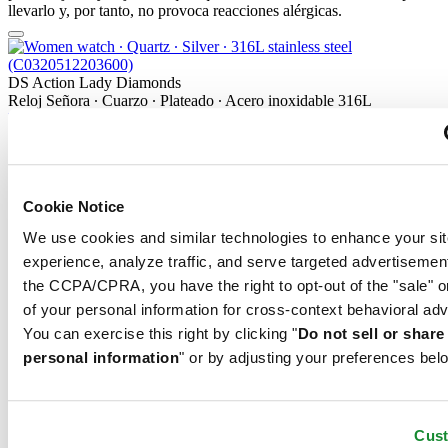
llevarlo y, por tanto, no provoca reacciones alérgicas.
DS Action Lady Diamonds
Reloj Señora ∙ Cuarzo ∙ Plateado ∙ Acero inoxidable 316L
Reservar en tienda
Materiales
Cookie Notice
Diamantes
We use cookies and similar technologies to enhance your sit
experience, analyze traffic, and serve targeted advertisemen
Considerado el rey de las piedras preciosas, el diamante es el
the CCPA/CPRA, you have the right to opt-out of the "sale" o
material natural más duro del mundo. La calidad del diamante se
of your personal information for cross-context behavioral adv
clasifica de acuerdo con las «cuatro C»: Talla: Cuantas más facetas
tiene la piedra, más intensamente refleja la luz. Certina utiliza
You can exercise this right by clicking "
Do not sell or shar
brillantes (diamantes de talla completa) en las cajas de los relojes y
personal information
" or by adjusting your preferences bel
diamantes de talla sencilla en las esferas. Color: A primera vista se
puede pensar que los diamantes son blancos. Sin embargo, los
expertos pueden identificar sus sutiles tonalidades de color. Certina
utiliza únicamente diamantes Top Wesselton. Claridad:
Cus
Prácticamente todos los diamantes tienen pequeñas imperfecciones,