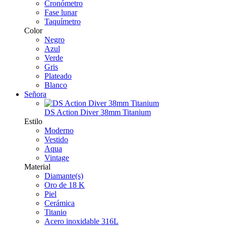
Cronómetro
Fase lunar
Taquímetro
Color
Negro
Azul
Verde
Gris
Plateado
Blanco
Señora
DS Action Diver 38mm Titanium
Estilo
Moderno
Vestido
Aqua
Vintage
Material
Diamante(s)
Oro de 18 K
Piel
Cerámica
Titanio
Acero inoxidable 316L