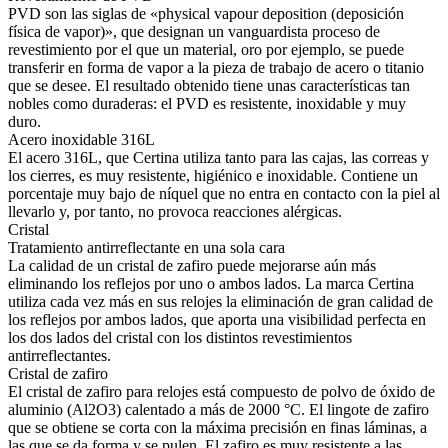
PVD son las siglas de «physical vapour deposition (deposición
física de vapor)», que designan un vanguardista proceso de
revestimiento por el que un material, oro por ejemplo, se puede
transferir en forma de vapor a la pieza de trabajo de acero o titanio
que se desee. El resultado obtenido tiene unas características tan
nobles como duraderas: el PVD es resistente, inoxidable y muy
duro.
Acero inoxidable 316L
El acero 316L, que Certina utiliza tanto para las cajas, las correas y
los cierres, es muy resistente, higiénico e inoxidable. Contiene un
porcentaje muy bajo de níquel que no entra en contacto con la piel al
llevarlo y, por tanto, no provoca reacciones alérgicas.
Cristal
Tratamiento antirreflectante en una sola cara
La calidad de un cristal de zafiro puede mejorarse aún más
eliminando los reflejos por uno o ambos lados. La marca Certina
utiliza cada vez más en sus relojes la eliminación de gran calidad de
los reflejos por ambos lados, que aporta una visibilidad perfecta en
los dos lados del cristal con los distintos revestimientos
antirreflectantes.
Cristal de zafiro
El cristal de zafiro para relojes está compuesto de polvo de óxido de
aluminio (Al2O3) calentado a más de 2000 °C. El lingote de zafiro
que se obtiene se corta con la máxima precisión en finas láminas, a
las que se da forma y se pulen. El zafiro es muy resistente a las