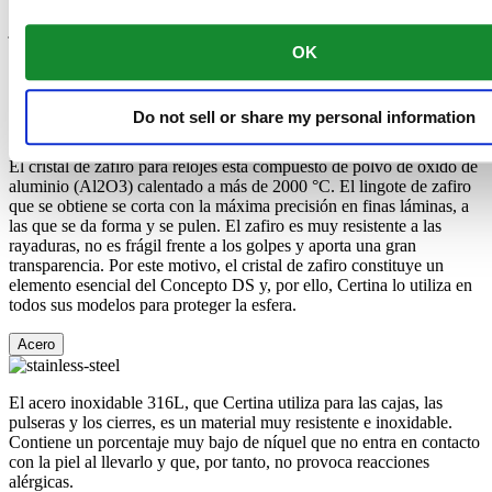
denominadas inclusiones, que pueden observarse con una lupa de
joyero. Certina trabaja con piedras de la codiciada categoría VSI
(Very Small Inclusions). Quilate: Es la unidad que indica el peso de
OK
un diamante. Un quilate equivale a 0,2 g.
Cristal de zafiro
Do not sell or share my personal information
El cristal de zafiro para relojes está compuesto de polvo de óxido de
aluminio (Al2O3) calentado a más de 2000 °C. El lingote de zafiro
que se obtiene se corta con la máxima precisión en finas láminas, a
las que se da forma y se pulen. El zafiro es muy resistente a las
rayaduras, no es frágil frente a los golpes y aporta una gran
transparencia. Por este motivo, el cristal de zafiro constituye un
elemento esencial del Concepto DS y, por ello, Certina lo utiliza en
todos sus modelos para proteger la esfera.
Acero
El acero inoxidable 316L, que Certina utiliza para las cajas, las
pulseras y los cierres, es un material muy resistente e inoxidable.
Contiene un porcentaje muy bajo de níquel que no entra en contacto
con la piel al llevarlo y que, por tanto, no provoca reacciones
alérgicas.