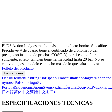
El DS Action Lady es mucho más que un objeto bonito. Su calibre
Precidrive™ de cuarzo tiene el certificado de cronómetro del
prestigioso instituto de pruebas COSC. Y, por si eso no fuera
suficiente, el reloj también tiene hermeticidad hasta 20 bar. No se
equivoque, este modelo es mucho más de lo que salta a la vista.
Folleto del producto
Instrucciones
Dansk
Deutsch
Eesti
English
Español
Français
Italiano
Magyar
Nederland
nynorsk
Polski
Português,
Portugal
Slovenčina
Suomi
Svenska
zh
zht
Čeština
Ελληνικά
Русский
سی
日本語
简体中文
繁體中文
한국어
ESPECIFICACIONES TÉCNICAS