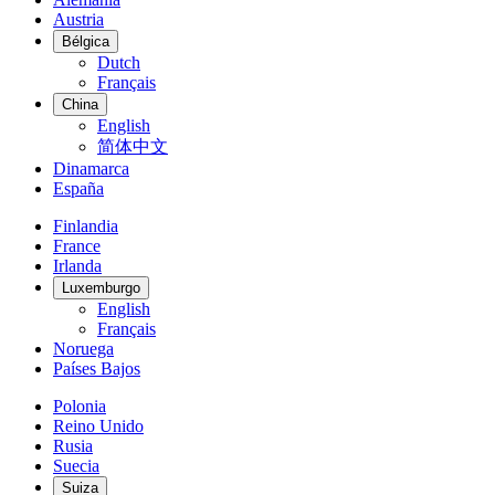
Austria
Bélgica
Dutch
Français
China
English
简体中文
Dinamarca
España
Finlandia
France
Irlanda
Luxemburgo
English
Français
Noruega
Países Bajos
Polonia
Reino Unido
Rusia
Suecia
Suiza