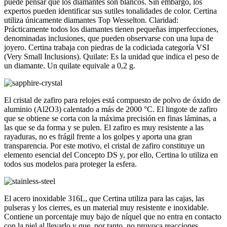
puede pensar que los diamantes son blancos. Sin embargo, los
expertos pueden identificar sus sutiles tonalidades de color. Certina
utiliza únicamente diamantes Top Wesselton. Claridad:
Prácticamente todos los diamantes tienen pequeñas imperfecciones,
denominadas inclusiones, que pueden observarse con una lupa de
joyero. Certina trabaja con piedras de la codiciada categoría VSI
(Very Small Inclusions). Quilate: Es la unidad que indica el peso de
un diamante. Un quilate equivale a 0,2 g.
El cristal de zafiro para relojes está compuesto de polvo de óxido de
aluminio (Al2O3) calentado a más de 2000 °C. El lingote de zafiro
que se obtiene se corta con la máxima precisión en finas láminas, a
las que se da forma y se pulen. El zafiro es muy resistente a las
rayaduras, no es frágil frente a los golpes y aporta una gran
transparencia. Por este motivo, el cristal de zafiro constituye un
elemento esencial del Concepto DS y, por ello, Certina lo utiliza en
todos sus modelos para proteger la esfera.
El acero inoxidable 316L, que Certina utiliza para las cajas, las
pulseras y los cierres, es un material muy resistente e inoxidable.
Contiene un porcentaje muy bajo de níquel que no entra en contacto
con la piel al llevarlo y que, por tanto, no provoca reacciones