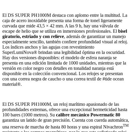
El DS SUPER PH1000M destaca con aplomo entre la multitud. La
caja de acero inoxidable presenta una forma de tonel ligeramente
curvada que mide 43,5 × 42 mm. A las 9 h, hay una válvula de
escape de helio que se utiliza en inmersiones profesionales. El
bisel
giratorio, estriado y con relieve
, además de garantizar un manejo
especialmente sencillo, también confiere profundidad visual al reloj.
Los índices anchos y las agujas con revestimiento
SuperLumiNova® brindan una legibilidad óptima en la oscuridad.
Hay dos versiones disponibles: el modelo de esfera naranja se
presenta en una edición limitada de 1000 unidades, mientras que la
versión en color negro con detalles en tonalidad naranja está
disponible en la colección convencional. Los relojes se presentan
con una correa negra de caucho o una correa textil de #tide ocean
material®.
El DS SUPER PH1000M, un reloj marítimo apasionado de las
profundidades extremas, ofrece una excepcional hermeticidad hasta
100 bares (1000 metros). Su
calibre mecánico Powermatic 80
garantiza un latido de gran precisión. Cuenta con cuerda automática,
TM
una reserva de marcha de hasta 80 horas y una espiral Nivachron