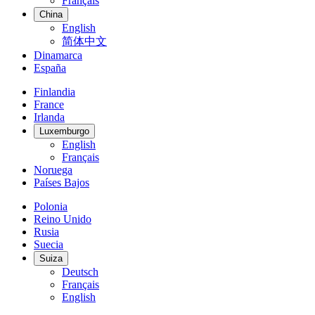
Français
China
English
简体中文
Dinamarca
España
Finlandia
France
Irlanda
Luxemburgo
English
Français
Noruega
Países Bajos
Polonia
Reino Unido
Rusia
Suecia
Suiza
Deutsch
Français
English