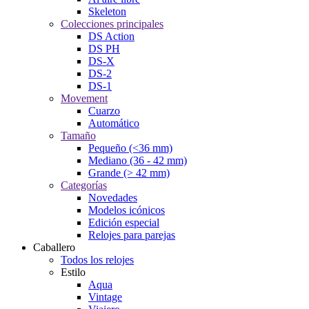
Skeleton
Colecciones principales
DS Action
DS PH
DS-X
DS-2
DS-1
Movement
Cuarzo
Automático
Tamaño
Pequeño (<36 mm)
Mediano (36 - 42 mm)
Grande (> 42 mm)
Categorías
Novedades
Modelos icónicos
Edición especial
Relojes para parejas
Caballero
Todos los relojes
Estilo
Aqua
Vintage