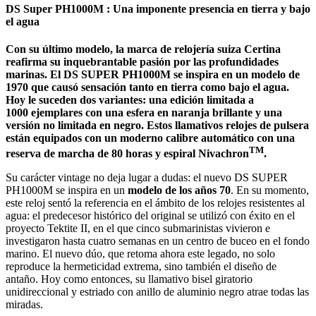
DS Super PH1000M : Una imponente presencia en tierra y bajo
el agua
Con su último modelo, la marca de relojería suiza Certina
reafirma su inquebrantable pasión por las profundidades
marinas. El DS SUPER PH1000M se inspira en un modelo de
1970 que causó sensación tanto en tierra como bajo el agua.
Hoy le suceden dos variantes: una edición limitada a
1000 ejemplares con una esfera en naranja brillante y una
versión no limitada en negro. Estos llamativos relojes de pulsera
están equipados con un moderno calibre automático con una
TM
reserva de marcha de 80 horas y espiral Nivachron
.
Su carácter vintage no deja lugar a dudas: el nuevo DS SUPER
PH1000M se inspira en un
modelo de los años 70
. En su momento,
este reloj sentó la referencia en el ámbito de los relojes resistentes al
agua: el predecesor histórico del original se utilizó con éxito en el
proyecto Tektite II, en el que cinco submarinistas vivieron e
investigaron hasta cuatro semanas en un centro de buceo en el fondo
marino. El nuevo dúo, que retoma ahora este legado, no solo
reproduce la hermeticidad extrema, sino también el diseño de
antaño. Hoy como entonces, su llamativo bisel giratorio
unidireccional y estriado con anillo de aluminio negro atrae todas las
miradas.