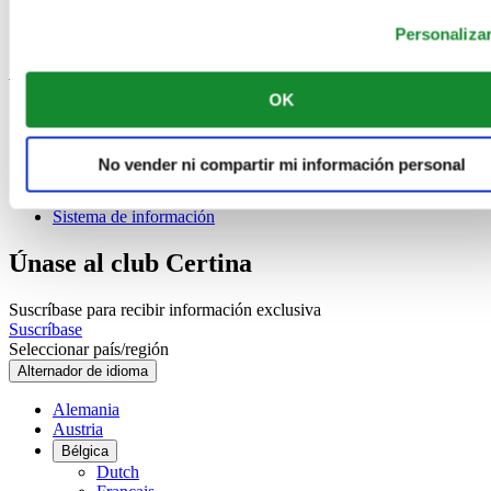
Check & Reserve
Newsletter
Personaliza
Avisos legales
OK
Términos de uso
Aviso de privacidad
Aviso sobre cookies
No vender ni compartir mi información personal
Condiciones de venta
Desistimiento del contrato
Sistema de información
Únase al club Certina
Suscríbase para recibir información exclusiva
Suscríbase
Seleccionar país/región
Alternador de idioma
Alemania
Austria
Bélgica
Dutch