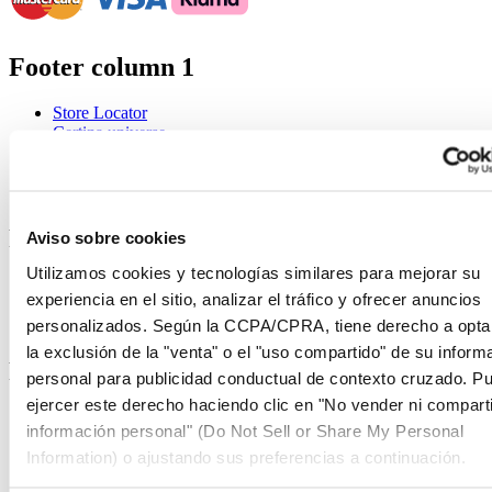
Footer column 1
Store Locator
Certina universe
Sala de prensa
Formulario de contacto
Noticias
Footer column 2
Aviso sobre cookies
Utilizamos cookies y tecnologías similares para mejorar su
Relojes de caballero
experiencia en el sitio, analizar el tráfico y ofrecer anuncios
Relojes de señora
personalizados. Según la CCPA/CPRA, tiene derecho a opta
Todos los relojes
la exclusión de la "venta" o el "uso compartido" de su inform
Footer column 3
personal para publicidad conductual de contexto cruzado. P
ejercer este derecho haciendo clic en "No vender ni comparti
Servicio post-venta
información personal" (Do Not Sell or Share My Personal
Registrar mi reloj
Information) o ajustando sus preferencias a continuación.
Envíenos su reloj de manera gratuita
Tarifas de servicio