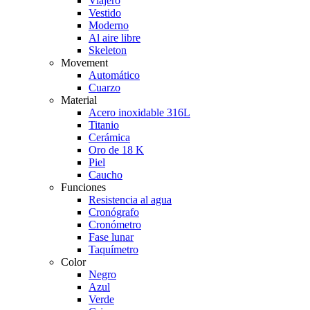
Viajero
Vestido
Moderno
Al aire libre
Skeleton
Movement
Automático
Cuarzo
Material
Acero inoxidable 316L
Titanio
Cerámica
Oro de 18 K
Piel
Caucho
Funciones
Resistencia al agua
Cronógrafo
Cronómetro
Fase lunar
Taquímetro
Color
Negro
Azul
Verde