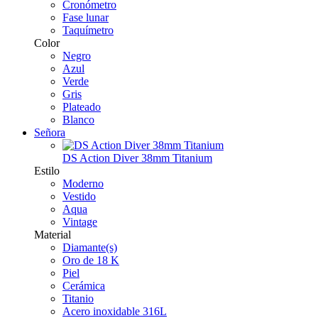
Cronómetro
Fase lunar
Taquímetro
Color
Negro
Azul
Verde
Gris
Plateado
Blanco
Señora
DS Action Diver 38mm Titanium
Estilo
Moderno
Vestido
Aqua
Vintage
Material
Diamante(s)
Oro de 18 K
Piel
Cerámica
Titanio
Acero inoxidable 316L