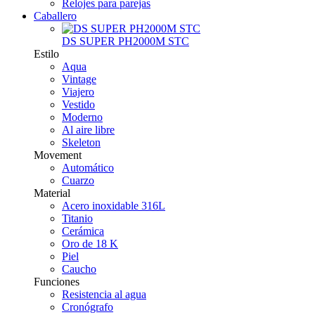
Relojes para parejas
Caballero
DS SUPER PH2000M STC
Estilo
Aqua
Vintage
Viajero
Vestido
Moderno
Al aire libre
Skeleton
Movement
Automático
Cuarzo
Material
Acero inoxidable 316L
Titanio
Cerámica
Oro de 18 K
Piel
Caucho
Funciones
Resistencia al agua
Cronógrafo