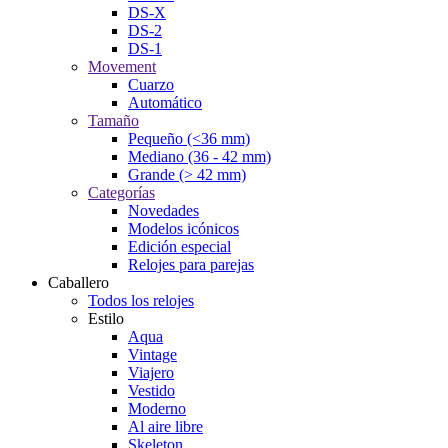
DS-X
DS-2
DS-1
Movement
Cuarzo
Automático
Tamaño
Pequeño (<36 mm)
Mediano (36 - 42 mm)
Grande (> 42 mm)
Categorías
Novedades
Modelos icónicos
Edición especial
Relojes para parejas
Caballero
Todos los relojes
Estilo
Aqua
Vintage
Viajero
Vestido
Moderno
Al aire libre
Skeleton