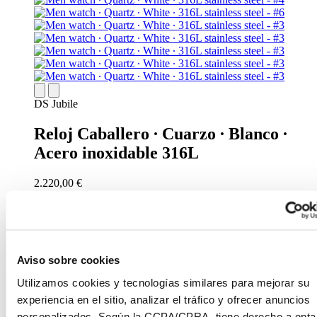
DS Jubile
Reloj Caballero ∙ Cuarzo ∙ Blanco ∙
Acero inoxidable 316L
2.220,00 €
Reservar en tienda
Encontrar un punto de venta
Color
Aviso sobre cookies
Negro
Antracita
Utilizamos cookies y tecnologías similares para mejorar su
Azul
experiencia en el sitio, analizar el tráfico y ofrecer anuncios
Verde
Nácar
personalizados. Según la CCPA/CPRA, tiene derecho a opta