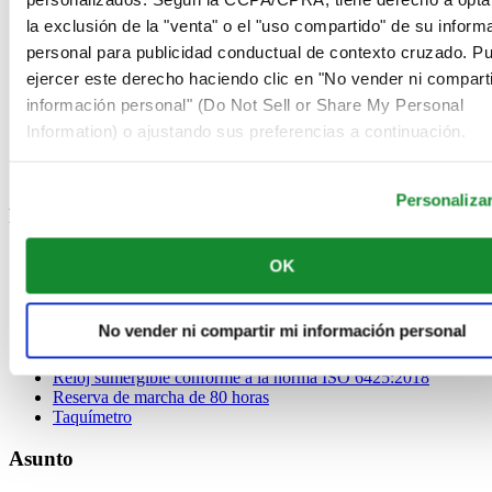
Blanco
la exclusión de la "venta" o el "uso compartido" de su inform
Plateado
personal para publicidad conductual de contexto cruzado. P
Marrón
Naranja
ejercer este derecho haciendo clic en "No vender ni comparti
Azul claro
información personal" (Do Not Sell or Share My Personal
Gris
Information) o ajustando sus preferencias a continuación.
Carbono negro
Rosa
Rojo
Personaliza
Función
3 agujas
OK
Cronógrafo
Cronómetro
Fase lunar
No vender ni compartir mi información personal
GMT - 2.º huso horario
Mecanismo de huso horario
Reloj sumergible conforme a la norma ISO 6425:2018
Reserva de marcha de 80 horas
Taquímetro
Asunto