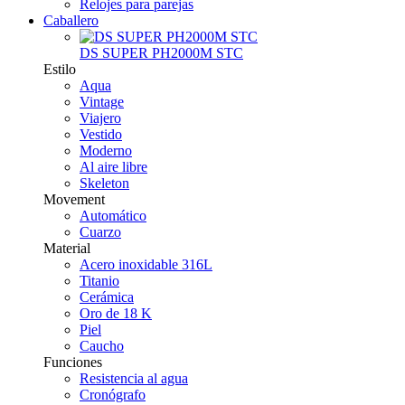
Relojes para parejas
Caballero
DS SUPER PH2000M STC
Estilo
Aqua
Vintage
Viajero
Vestido
Moderno
Al aire libre
Skeleton
Movement
Automático
Cuarzo
Material
Acero inoxidable 316L
Titanio
Cerámica
Oro de 18 K
Piel
Caucho
Funciones
Resistencia al agua
Cronógrafo