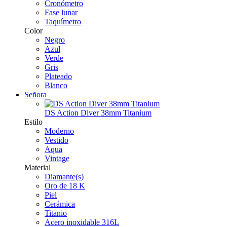
Cronómetro
Fase lunar
Taquímetro
Color
Negro
Azul
Verde
Gris
Plateado
Blanco
Señora
DS Action Diver 38mm Titanium
Estilo
Moderno
Vestido
Aqua
Vintage
Material
Diamante(s)
Oro de 18 K
Piel
Cerámica
Titanio
Acero inoxidable 316L