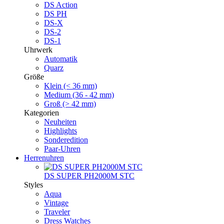
DS Action
DS PH
DS-X
DS-2
DS-1
Uhrwerk
Automatik
Quarz
Größe
Klein (< 36 mm)
Medium (36 - 42 mm)
Groß (> 42 mm)
Kategorien
Neuheiten
Highlights
Sonderedition
Paar-Uhren
Herrenuhren
DS SUPER PH2000M STC
Styles
Aqua
Vintage
Traveler
Dress Watches