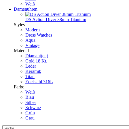
Weiß
Damenuhren
DS Action Diver 38mm Titanium
Styles
Modern
Dress Watches
Aqua
Vintage
Material
Diamant(en)
Gold 18 Kt.
Leder
Keramik
Titan
Edelstahl 316L
Farbe
Weiß
Blau
Silber
Schwarz
Grün
Grau