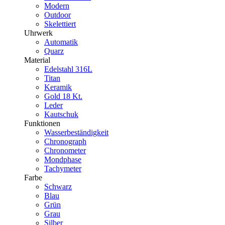
Modern
Outdoor
Skelettiert
Uhrwerk
Automatik
Quarz
Material
Edelstahl 316L
Titan
Keramik
Gold 18 Kt.
Leder
Kautschuk
Funktionen
Wasserbeständigkeit
Chronograph
Chronometer
Mondphase
Tachymeter
Farbe
Schwarz
Blau
Grün
Grau
Silber