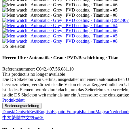
DS Skeleton
Herren Uhr ∙ Automatik ∙ Grau ∙ PVD-Beschichtung ∙ Titan
Referenznummer: C042.407.56.081.10
This product is no longer available
Die DS Skeleton von Certina, ausgestattet mit einem automatischen U
hervorzuheben, verkörpert sie die Vision einer außergewöhnlichen Uhr
ist. Jedes Element wurde durchdacht, um das Zeiterlebnis zu veredeln
ist die DS Skeleton weit mehr als nur ein Accessoire: eine einzigart
Produktblatt
Bedienungsanleitung
Dansk
Deutsch
Eesti
English
Español
Français
Italiano
Magyar
Nederland
中文
繁體中文
한국어