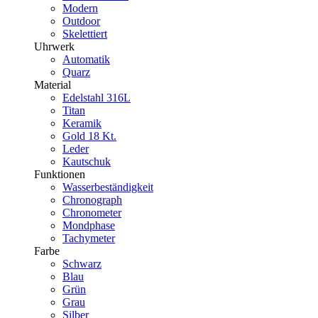
Modern
Outdoor
Skelettiert
Uhrwerk
Automatik
Quarz
Material
Edelstahl 316L
Titan
Keramik
Gold 18 Kt.
Leder
Kautschuk
Funktionen
Wasserbeständigkeit
Chronograph
Chronometer
Mondphase
Tachymeter
Farbe
Schwarz
Blau
Grün
Grau
Silber