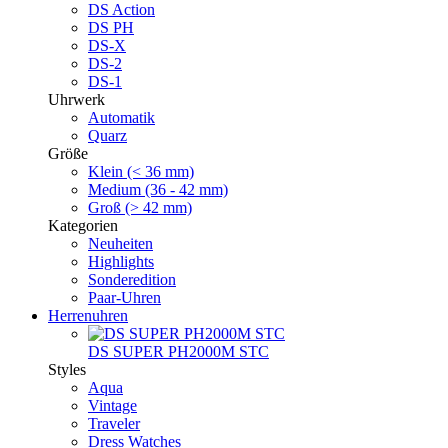
DS Action
DS PH
DS-X
DS-2
DS-1
Uhrwerk
Automatik
Quarz
Größe
Klein (< 36 mm)
Medium (36 - 42 mm)
Groß (> 42 mm)
Kategorien
Neuheiten
Highlights
Sonderedition
Paar-Uhren
Herrenuhren
DS SUPER PH2000M STC
Styles
Aqua
Vintage
Traveler
Dress Watches