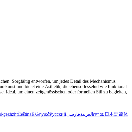
suchen. Sorgfältig entworfen, um jedes Detail des Mechanismus
skunst und bietet eine Ästhetik, die ebenso fesselnd wie funktional
. Ideal, um einen zeitgenössischen oder formellen Stil zu begleiten,
rkçe
zh
zht
Čeština
Ελληνικά
Русский
فارسی
العربية
עברית
日本語
简体