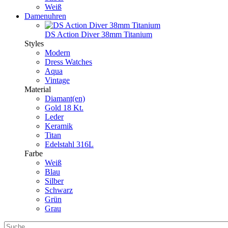
Weiß
Damenuhren
DS Action Diver 38mm Titanium
Styles
Modern
Dress Watches
Aqua
Vintage
Material
Diamant(en)
Gold 18 Kt.
Leder
Keramik
Titan
Edelstahl 316L
Farbe
Weiß
Blau
Silber
Schwarz
Grün
Grau