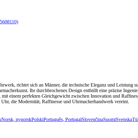
hrwerk, richtet sich an Männer, die technische Eleganz und Leistung 
macherkunst. Ihr durchbrochenes Design enthüllt eine präzise Ingenieur
, mit einem perfekten Gleichgewicht zwischen Innovation und Raffinesse
ige Uhr, die Modernität, Raffinesse und Uhrmacherhandwerk vereint.
s
Norsk, nynorsk
Polski
Português, Portugal
Slovenčina
Suomi
Svenska
Tü