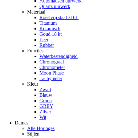
Automatisch uurwerk
Quartz uurwerk
Materiaal
Roestvrij staal 316L
Titanium
Keramisch
Goud 18 kt
Leer
Rubber
Functies
Waterbestendigheid
Chronograaf
Chronometer
Moon Phase
Tachymeter
Kleur
Zwart
Blauw
Groen
GREY
Zilver
Wit
Dames
Alle Horloges
Stijlen