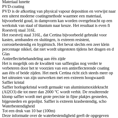
Materiaal lunette
PVD-coating
PVD is de afkorting van physical vapour deposition en verwijst naar
een uiterst moderne coatingmethode waarmee een materiaal,
bijvoorbeeld goud, in dampvorm kan worden overgebracht op een
werkstuk van staal of titanium naar keuze. Het resultaat is even fi
Roestvrij staal 316L
Het roestvrij staal 316L, dat Certina bijvoorbeeld gebruikt voor
kasten, armbanden en sluitingen, is extreem resistent,
corrosiebestendig en hygiënisch. Het bevat slechts een zeer klein
percentage nikkel, dat niet wordt uitgestoten tijdens het dragen en d
Glas
Antireflectiebehandeling aan één zijde
Het is mogelijk om de kwaliteit van saffierglas nog verder te
verbeteren door het te voorzien van een antireflecterende coating
aan één of beide zijden. Het merk Certina richt zich steeds meer op
het uitrusten van zijn uurwerken met een extreem hoogwaardi
Saffier kristal
Saffier horlogekristal wordt gemaakt van aluminiumoxidekracht
(Al2O3) die tot meer dan 2000 °C wordt verhit. De resulterende
klomp saffier wordt met grote precisie in fijne plakjes gesneden,
bijgesneden en gepolijst. Saffier is extreem krasbestendig, scho
Waterbestendigheid
Tot een druk van 10 bar (100m)
Deze informatie over de waterbestendigheid geeft de opgegeven