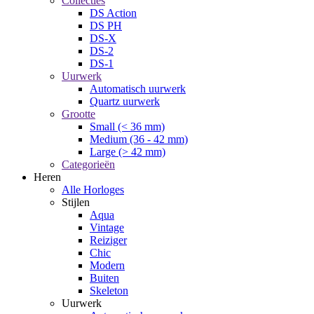
Collecties
DS Action
DS PH
DS-X
DS-2
DS-1
Uurwerk
Automatisch uurwerk
Quartz uurwerk
Grootte
Small (< 36 mm)
Medium (36 - 42 mm)
Large (> 42 mm)
Categorieën
Heren
Alle Horloges
Stijlen
Aqua
Vintage
Reiziger
Chic
Modern
Buiten
Skeleton
Uurwerk