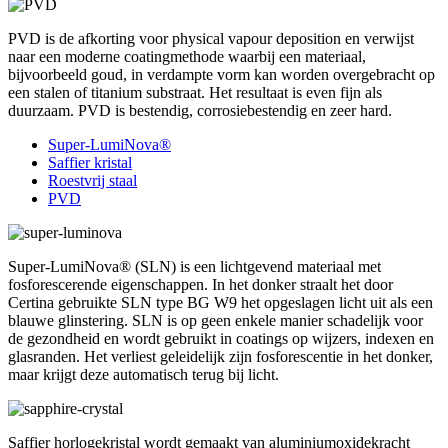
PVD is de afkorting voor physical vapour deposition en verwijst
naar een moderne coatingmethode waarbij een materiaal,
bijvoorbeeld goud, in verdampte vorm kan worden overgebracht op
een stalen of titanium substraat. Het resultaat is even fijn als
duurzaam. PVD is bestendig, corrosiebestendig en zeer hard.
Super-LumiNova®
Saffier kristal
Roestvrij staal
PVD
Super-LumiNova® (SLN) is een lichtgevend materiaal met
fosforescerende eigenschappen. In het donker straalt het door
Certina gebruikte SLN type BG W9 het opgeslagen licht uit als een
blauwe glinstering. SLN is op geen enkele manier schadelijk voor
de gezondheid en wordt gebruikt in coatings op wijzers, indexen en
glasranden. Het verliest geleidelijk zijn fosforescentie in het donker,
maar krijgt deze automatisch terug bij licht.
Saffier horlogekristal wordt gemaakt van aluminiumoxidekracht