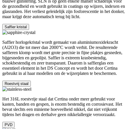
blauwe glinstering. SLN is op geen enkele manier schadelijk voor
de gezondheid en wordt gebruikt in coatings op wijzers, indexen en
glasranden. Het verliest geleidelijk zijn fosforescentie in het donker,
maar krijgt deze automatisch terug bij licht.
Saffier kristal
Saffier horlogekristal wordt gemaakt van aluminiumoxidekracht
(Al2O3) die tot meer dan 2000°C wordt verhit. De resulterende
saffieren klomp wordt met grote precisie in fijne plakjes gesneden,
bijgesneden en gepolijst. Saffier is extreem krasbestendig,
schokbestendig en zeer transparant. Daarom is saffierglas een
essentieel element in het DS Concept en wordt het door Certina
gebruikt in al haar modellen om de wijzerplaten te beschermen.
Roestvrij staal
Het 316L roestvrije staal dat Certina onder meer gebruikt voor
kasten, banden en gespen, is enorm bestendig en corrosievast. Het
bevat slechts een minieme hoeveelheid nikkel, dat niet vrijkomt
tijdens het dragen en derhalve geen nikkelallergie veroorzaakt.
PVD