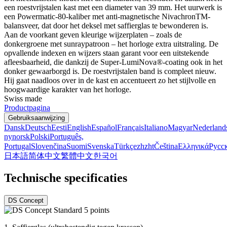
een roestvrijstalen kast met een diameter van 39 mm. Het uurwerk is
een Powermatic-80-kaliber met anti-magnetische NivachronTM-
balansveer, dat door het deksel met saffierglas te bewonderen is.
Aan de voorkant geven kleurige wijzerplaten – zoals de
donkergroene met sunraypatroon – het horloge extra uitstraling. De
opvallende indexen en wijzers staan garant voor een uitstekende
afleesbaarheid, die dankzij de Super-LumiNova®-coating ook in het
donker gewaarborgd is. De roestvrijstalen band is compleet nieuw.
Hij gaat naadloos over in de kast en accentueert zo het stijlvolle en
hoogwaardige karakter van het horloge.
Swiss made
Productpagina
Gebruiksaanwijzing
Dansk
Deutsch
Eesti
English
Español
Français
Italiano
Magyar
Nederland
nynorsk
Polski
Português,
Portugal
Slovenčina
Suomi
Svenska
Türkçe
zh
zht
Čeština
Ελληνικά
Русс
日本語
简体中文
繁體中文
한국어
Technische specificaties
DS Concept