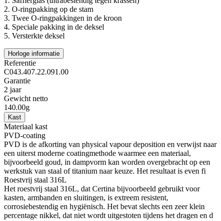
1.
Saffierglas (ultrabestendig tegen krassen)
2.
O-ringpakking op de stam
3.
Twee O-ringpakkingen in de kroon
4.
Speciale pakking in de deksel
5.
Versterkte deksel
Horloge informatie
Referentie
C043.407.22.091.00
Garantie
2 jaar
Gewicht netto
140.00g
Kast
Materiaal kast
PVD-coating
PVD is de afkorting van physical vapour deposition en verwijst naar
een uiterst moderne coatingmethode waarmee een materiaal,
bijvoorbeeld goud, in dampvorm kan worden overgebracht op een
werkstuk van staal of titanium naar keuze. Het resultaat is even fi
Roestvrij staal 316L
Het roestvrij staal 316L, dat Certina bijvoorbeeld gebruikt voor
kasten, armbanden en sluitingen, is extreem resistent,
corrosiebestendig en hygiënisch. Het bevat slechts een zeer klein
percentage nikkel, dat niet wordt uitgestoten tijdens het dragen en d