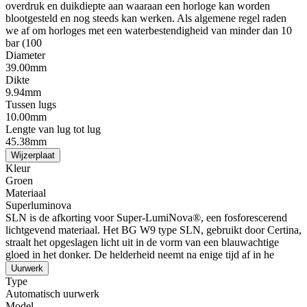
overdruk en duikdiepte aan waaraan een horloge kan worden
blootgesteld en nog steeds kan werken. Als algemene regel raden
we af om horloges met een waterbestendigheid van minder dan 10
bar (100
Diameter
39.00mm
Dikte
9.94mm
Tussen lugs
10.00mm
Lengte van lug tot lug
45.38mm
Wijzerplaat
Kleur
Groen
Materiaal
Superluminova
SLN is de afkorting voor Super-LumiNova®, een fosforescerend
lichtgevend materiaal. Het BG W9 type SLN, gebruikt door Certina,
straalt het opgeslagen licht uit in de vorm van een blauwachtige
gloed in het donker. De helderheid neemt na enige tijd af in he
Uurwerk
Type
Automatisch uurwerk
Model