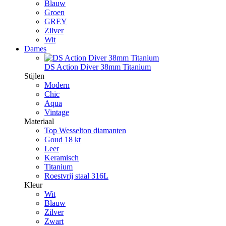
Blauw
Groen
GREY
Zilver
Wit
Dames
DS Action Diver 38mm Titanium
Stijlen
Modern
Chic
Aqua
Vintage
Materiaal
Top Wesselton diamanten
Goud 18 kt
Leer
Keramisch
Titanium
Roestvrij staal 316L
Kleur
Wit
Blauw
Zilver
Zwart