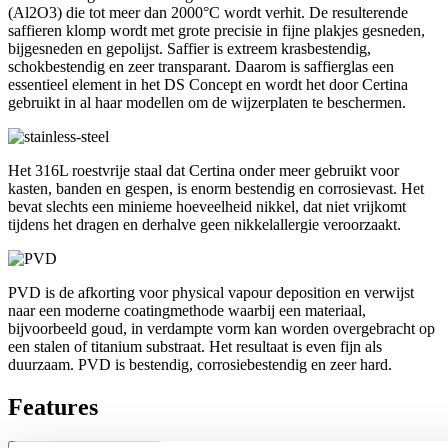
(Al2O3) die tot meer dan 2000°C wordt verhit. De resulterende
saffieren klomp wordt met grote precisie in fijne plakjes gesneden,
bijgesneden en gepolijst. Saffier is extreem krasbestendig,
schokbestendig en zeer transparant. Daarom is saffierglas een
essentieel element in het DS Concept en wordt het door Certina
gebruikt in al haar modellen om de wijzerplaten te beschermen.
Het 316L roestvrije staal dat Certina onder meer gebruikt voor
kasten, banden en gespen, is enorm bestendig en corrosievast. Het
bevat slechts een minieme hoeveelheid nikkel, dat niet vrijkomt
tijdens het dragen en derhalve geen nikkelallergie veroorzaakt.
PVD is de afkorting voor physical vapour deposition en verwijst
naar een moderne coatingmethode waarbij een materiaal,
bijvoorbeeld goud, in verdampte vorm kan worden overgebracht op
een stalen of titanium substraat. Het resultaat is even fijn als
duurzaam. PVD is bestendig, corrosiebestendig en zeer hard.
Features