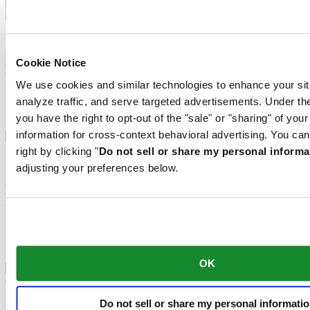
Nivachron™-balansveer
Het mechanische uurwerk van dit horloge is uitgerust met een
Nivachron™-balansveer. Dit innovatieve materiaal werd ontwikkeld
Cookie Notice
om de weerstand tegen magnetische velden te verhogen. Het is een
belangrijk onderdeel dat een blijvende bijdrage levert aan de
We use cookies and similar technologies to enhance your sit
betrouwbaarheid, robuustheid en nauwkeurigheid van het horloge.
analyze traffic, and serve targeted advertisements. Under
Nivachron™-balansveer
you have the right to opt-out of the "sale" or "sharing" of you
information for cross-context behavioral advertising. You can
right by clicking "
Do not sell or share my personal informa
Het mechanische uurwerk van dit horloge is uitgerust met een
adjusting your preferences below.
Nivachron™-balansveer. Dit innovatieve materiaal werd ontwikkeld
om de weerstand tegen magnetische velden te verhogen. Het is een
belangrijk onderdeel dat een blijvende bijdrage levert aan de
betrouwbaarheid, robuustheid en nauwkeurigheid van het horloge.
Gerelateerde producten
OK
DS-7 Quartz
Do not sell or share my personal informati
Quartz uurwerk,
⌀
39.0mm