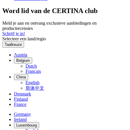
Word lid van de CERTINA club
Meld je aan en ontvang exclusieve aanbiedingen en
productrecensies
Schrijf je in!
Selecteer een land/regio
Taalkeuze
Austria
Belgium
Dutch
Français
China
English
简体中文
Denmark
Finland
France
Germany
Ireland
Luxembourg