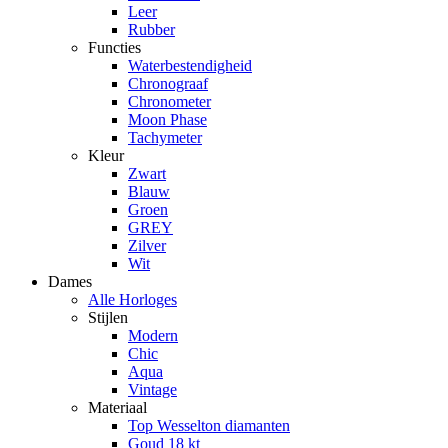
Leer
Rubber
Functies
Waterbestendigheid
Chronograaf
Chronometer
Moon Phase
Tachymeter
Kleur
Zwart
Blauw
Groen
GREY
Zilver
Wit
Dames
Alle Horloges
Stijlen
Modern
Chic
Aqua
Vintage
Materiaal
Top Wesselton diamanten
Goud 18 kt