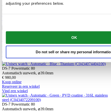
DS-7 Quartz
adjusting your preferences below.
Quartz uurwerk,
⌀
39.0mm
€ 590,00
Koop online
Reserveer in een winkel
Vind een winkel
DS-7 Quartz
OK
Quartz uurwerk,
⌀
39.0mm
€ 490,00
Koop online
Do not sell or share my personal informati
Reserveer in een winkel
Vind een winkel
DS-7 Powermatic 80
Automatisch uurwerk,
⌀
39.0mm
€ 980,00
Koop online
Reserveer in een winkel
Vind een winkel
DS-7 Powermatic 80
Automatisch uurwerk,
⌀
39.0mm