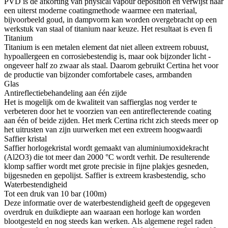
PVD is de afkorting van physical vapour deposition en verwijst naar
een uiterst moderne coatingmethode waarmee een materiaal,
bijvoorbeeld goud, in dampvorm kan worden overgebracht op een
werkstuk van staal of titanium naar keuze. Het resultaat is even fi
Titanium
Titanium is een metalen element dat niet alleen extreem robuust,
hypoallergeen en corrosiebestendig is, maar ook bijzonder licht -
ongeveer half zo zwaar als staal. Daarom gebruikt Certina het voor
de productie van bijzonder comfortabele cases, armbanden
Glas
Antireflectiebehandeling aan één zijde
Het is mogelijk om de kwaliteit van saffierglas nog verder te
verbeteren door het te voorzien van een antireflecterende coating
aan één of beide zijden. Het merk Certina richt zich steeds meer op
het uitrusten van zijn uurwerken met een extreem hoogwaardi
Saffier kristal
Saffier horlogekristal wordt gemaakt van aluminiumoxidekracht
(Al2O3) die tot meer dan 2000 °C wordt verhit. De resulterende
klomp saffier wordt met grote precisie in fijne plakjes gesneden,
bijgesneden en gepolijst. Saffier is extreem krasbestendig, scho
Waterbestendigheid
Tot een druk van 10 bar (100m)
Deze informatie over de waterbestendigheid geeft de opgegeven
overdruk en duikdiepte aan waaraan een horloge kan worden
blootgesteld en nog steeds kan werken. Als algemene regel raden