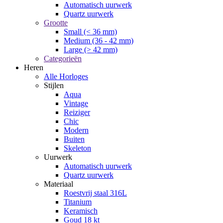
Automatisch uurwerk
Quartz uurwerk
Grootte
Small (< 36 mm)
Medium (36 - 42 mm)
Large (> 42 mm)
Categorieën
Heren
Alle Horloges
Stijlen
Aqua
Vintage
Reiziger
Chic
Modern
Buiten
Skeleton
Uurwerk
Automatisch uurwerk
Quartz uurwerk
Materiaal
Roestvrij staal 316L
Titanium
Keramisch
Goud 18 kt