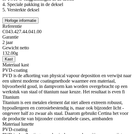
4.
Speciale pakking in de deksel
5.
Versterkte deksel
Horloge informatie
Referentie
C043.427.44.041.00
Garantie
2 jaar
Gewicht netto
132.00g
Kast
Materiaal kast
PVD-coating
PVD is de afkorting van physical vapour deposition en verwijst naar
een uiterst moderne coatingmethode waarmee een materiaal,
bijvoorbeeld goud, in dampvorm kan worden overgebracht op een
werkstuk van staal of titanium naar keuze. Het resultaat is even fi
Titanium
Titanium is een metalen element dat niet alleen extreem robuust,
hypoallergeen en corrosiebestendig is, maar ook bijzonder licht -
ongeveer half zo zwaar als staal. Daarom gebruikt Certina het voor
de productie van bijzonder comfortabele cases, armbanden
Materiaal lunette
PVD-coating