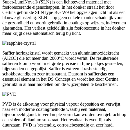
Super-LumiNova® (SLN) is een lichtgevend materiaal met
fosforescerende eigenschappen. In het donker straalt het door
Certina gebruikte SLN type BG W9 het opgeslagen licht uit als een
blauwe glinstering. SLN is op geen enkele manier schadelijk voor
de gezondheid en wordt gebruikt in coatings op wijzers, indexen en
glasranden. Het verliest geleidelijk zijn fosforescentie in het donker,
maar krijgt deze automatisch terug bij licht.
Saffier horlogekristal wordt gemaakt van aluminiumoxidekracht
(Al2O3) die tot meer dan 2000°C wordt verhit. De resulterende
saffieren klomp wordt met grote precisie in fijne plakjes gesneden,
bijgesneden en gepolijst. Saffier is extreem krasbestendig,
schokbestendig en zeer transparant. Daarom is saffierglas een
essentieel element in het DS Concept en wordt het door Certina
gebruikt in al haar modellen om de wijzerplaten te beschermen.
PVD is de afkorting voor physical vapour deposition en verwijst
naar een moderne coatingmethode waarbij een materiaal,
bijvoorbeeld goud, in verdampte vorm kan worden overgebracht op
een stalen of titanium substraat. Het resultaat is even fijn als
duurzaam. PVD is bestendig, corrosiebestendig en zeer hard.