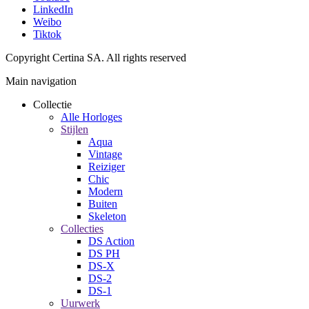
LinkedIn
Weibo
Tiktok
Copyright Certina SA. All rights reserved
Main navigation
Collectie
Alle Horloges
Stijlen
Aqua
Vintage
Reiziger
Chic
Modern
Buiten
Skeleton
Collecties
DS Action
DS PH
DS-X
DS-2
DS-1
Uurwerk