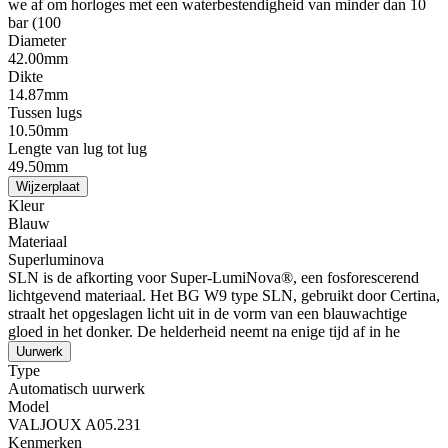
we af om horloges met een waterbestendigheid van minder dan 10
bar (100
Diameter
42.00mm
Dikte
14.87mm
Tussen lugs
10.50mm
Lengte van lug tot lug
49.50mm
Wijzerplaat
Kleur
Blauw
Materiaal
Superluminova
SLN is de afkorting voor Super-LumiNova®, een fosforescerend
lichtgevend materiaal. Het BG W9 type SLN, gebruikt door Certina,
straalt het opgeslagen licht uit in de vorm van een blauwachtige
gloed in het donker. De helderheid neemt na enige tijd af in he
Uurwerk
Type
Automatisch uurwerk
Model
VALJOUX A05.231
Kenmerken