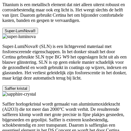
Titanium is een metallisch element dat niet alleen uiterst robuust en
corrosiebestendig maar ook erg licht is. Het weegt slechts de helft
van ijzer. Daarom gebruikt Certina het om bijzonder comfortabele
kasten, banden en gespen te vervaardigen.
Super-LumiNova®
Super-LumiNova® (SLN) is een lichtgevend materiaal met
fosforescerende eigenschappen. In het donker straalt het door
Certina gebruikte SLN type BG W9 het opgeslagen licht uit als een
blauwe glinstering. SLN is op geen enkele manier schadelijk voor
de gezondheid en wordt gebruikt in coatings op wijzers, indexen en
glasranden. Het verliest geleidelijk zijn fosforescentie in het donker,
maar krijgt deze automatisch terug bij licht.
Saffier kristal
Saffier horlogekristal wordt gemaakt van aluminiumoxidekracht
(Al2O3) die tot meer dan 2000°C wordt verhit. De resulterende
saffieren klomp wordt met grote precisie in fijne plakjes gesneden,
bijgesneden en gepolijst. Saffier is extreem krasbestendig,
schokbestendig en zeer transparant. Daarom is saffierglas een
essentieel element in het DS Concept en wordt het door Certina