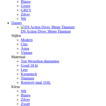
Blauw
Groen
GREY
Zilver
Wit
Dames
DS Action Diver 38mm Titanium
Stijlen
Modern
Chic
Aqua
Vintage
Materiaal
Top Wesselton diamanten
Goud 18 kt
Leer
Keramisch
Titanium
Roestvrij staal 316L
Kleur
Wit
Blauw
Zilver
Zwart