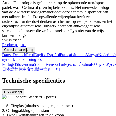
Auto . Dit horloge is geïnspireerd op de opkomende trendsport
padel, waar Certina al jaren bij betrokken is. Het nieuwste horloge
van de Zwitserse horlogemaker doet deze actievolle sport eer aan
met talloze details. De opvallende wijzerplaat heeft een
rasterstructuur die doet denken aan het net op een padelbaan, en het
eigentijdse automatische uurwerk heeft een anti-magnetische
siliconen balansveer die zelfs de snelste rally's niet van de wijs
kunnen brengen.
Swiss made
Productpagina
Gebruiksaanwijzing
Dansk
Deutsch
Eesti
English
Español
Français
Italiano
Magyar
Nederland
nynorsk
Polski
Português,
Portugal
Slovenčina
Suomi
Svenska
Türkçe
zh
zht
Čeština
Ελληνικά
Русс
日本語
简体中文
繁體中文
한국어
Technische specificaties
DS Concept
1.
Saffierglas (ultrabestendig tegen krassen)
2.
O-ringpakking op de stam
3.
Twee O-ringpakkingen in de kroon