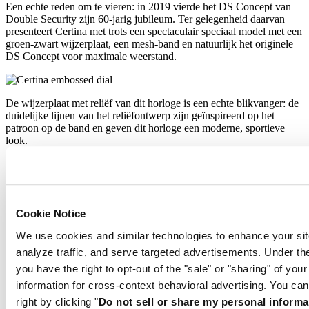
Een echte reden om te vieren: in 2019 vierde het DS Concept van
Double Security zijn 60-jarig jubileum. Ter gelegenheid daarvan
presenteert Certina met trots een spectaculair speciaal model met een
groen-zwart wijzerplaat, een mesh-band en natuurlijk het originele
DS Concept voor maximale weerstand.
De wijzerplaat met reliëf van dit horloge is een echte blikvanger: de
duidelijke lijnen van het reliëfontwerp zijn geïnspireerd op het
patroon op de band en geven dit horloge een moderne, sportieve
look.
Gerelateerde producten
Cookie Notice
DS-7 Quartz
We use cookies and similar technologies to enhance your sit
Quartz uurwerk,
⌀
39.0mm
€ 490,00
analyze traffic, and serve targeted advertisements. Under
Koop online
you have the right to opt-out of the "sale" or "sharing" of you
Reserveer in een winkel
information for cross-context behavioral advertising. You can
Vind een winkel
right by clicking "
Do not sell or share my personal informa