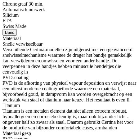
Chronograaf 30 min.
Automatisch uurwerk
Silicium
ETA
Swiss Made
Band
Materiaal
Snelle verwisselbaar
Verschillende Certina-modellen zijn uitgerust met een geavanceerd
snelwisselmechanisme waarmee de drager het bandje gemakkelijk
kan verwijderen en omwisselen voor een ander bandje. De
veerpennen in deze bandjes hebben minuscule hendeltjes die
eenvoudig in
PVD-coating
PVD is de afkorting van physical vapour deposition en verwijst naar
een uiterst moderne coatingmethode waarmee een materiaal,
bijvoorbeeld goud, in dampvorm kan worden overgebracht op een
werkstuk van staal of titanium naar keuze. Het resultaat is even fi
Titanium
Titanium is een metalen element dat niet alleen extreem robuust,
hypoallergeen en corrosiebestendig is, maar ook bijzonder licht -
ongeveer half zo zwaar als staal. Daarom gebruikt Certina het voor
de productie van bijzonder comfortabele cases, armbanden
Materiaal gesp
PVD-coating