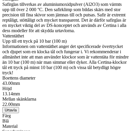
Safirglas tillverkas av aluminiumoxidpulver (Al2O3) som värmts
upp till över 2 000 °C. Den safirklimp som bildas skärs med stor
precision till fina skivor som jämnas till och putsas. Safir är extremt
reptåligt, stöttåligt och mycket transparent. Det är därför safirglas är
en mycket viktig del av DS-konceptet och används av Certina i alla
dess modeller för att skydda urtavlorna.
Vattentäthet
Upp till ett tryck på 10 bar (100 m)
Informationen om vattentäthet anger det specificerade övertrycket
och djupet som en klocka tål och fungerar i. Vi rekommenderar i
allmänhet inte att man använder klockor som är vattentäta för mindre
än 10 bar (100 m) när man simmar eller dyker. Alla Certina-klockor
tål ett tryck på minst 10 bar (100 m) och vissa tål betydligt högre
tryck!
Boettens diameter
43.00mm
Höjd
13.14mm
Mellan skänklarna
22.00mm
Urtavla
Färg
Blå
Material