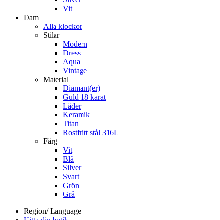
Vit
Dam
Alla klockor
Stilar
Modern
Dress
Aqua
Vintage
Material
Diamant(er)
Guld 18 karat
Läder
Keramik
Titan
Rostfritt stål 316L
Färg
Vit
Blå
Silver
Svart
Grön
Grå
Region/ Language
Hitta din butik