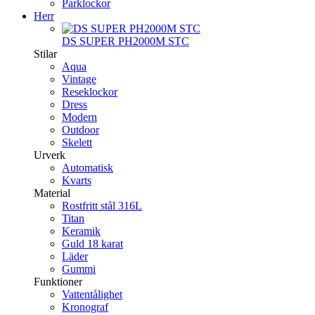
Parklockor
Herr
DS SUPER PH2000M STC
Stilar
Aqua
Vintage
Reseklockor
Dress
Modern
Outdoor
Skelett
Urverk
Automatisk
Kvarts
Material
Rostfritt stål 316L
Titan
Keramik
Guld 18 karat
Läder
Gummi
Funktioner
Vattentålighet
Kronograf