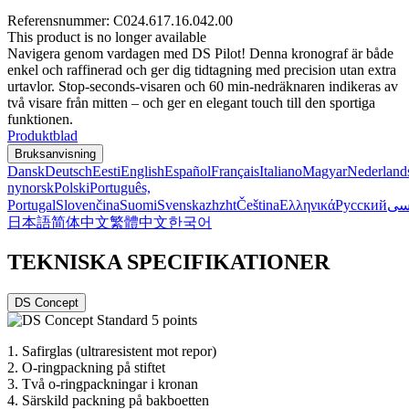
Referensnummer: C024.617.16.042.00
This product is no longer available
Navigera genom vardagen med DS Pilot! Denna kronograf är både
enkel och raffinerad och ger dig tidtagning med precision utan extra
urtavlor. Stop-seconds-visaren och 60 min-nedräknaren indikeras av
två visare från mitten – och ger en elegant touch till den sportiga
funktionen.
Produktblad
Bruksanvisning
Dansk
Deutsch
Eesti
English
Español
Français
Italiano
Magyar
Nederland
nynorsk
Polski
Português,
Portugal
Slovenčina
Suomi
Svenska
zh
zht
Čeština
Ελληνικά
Русский
سی
日本語
简体中文
繁體中文
한국어
TEKNISKA SPECIFIKATIONER
DS Concept
1.
Safirglas (ultraresistent mot repor)
2.
O-ringpackning på stiftet
3.
Två o-ringpackningar i kronan
4.
Särskild packning på bakboetten