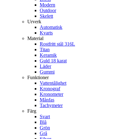
Modern
Outdoor
Skelett
Urverk
Automatisk
Kvarts
Material
Rostfritt stål 316L
Titan
Keramik
Guld 18 karat
Läder
Gummi
Funktioner
Vattentålighet
Kronograf
Kronometer
Månfas
Tachymeter
Färg
Svart
Blå
Grön
Grå
Silver