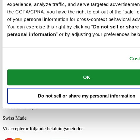
experience, analyze traffic, and serve targeted advertisemen
Relaterade produkter
the CCPA/CPRA, you have the right to opt-out of the "sale" o
of your personal information for cross-context behavioral adv
You can exercise this right by clicking "
Do not sell or shar
personal information
" or by adjusting your preferences bel
DS Powermatic 80
Automatisk,
⌀
41.0mm
12 000,00 SEK
Cus
Reservera i butik
Hitta butik
Officiell butik
OK
Fri frakt*
*Vid köp för minst 999 SEK
Do not sell or share my personal information
Fri retur
Säkra betalningar
Swiss Made
Vi accepterar följande betalningsmetoder