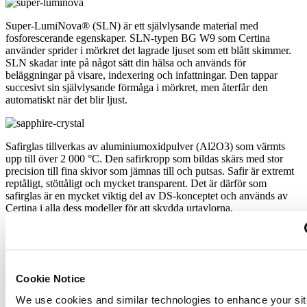
Super-LumiNova® (SLN) är ett självlysande material med
fosforescerande egenskaper. SLN-typen BG W9 som Certina
använder sprider i mörkret det lagrade ljuset som ett blått skimmer.
SLN skadar inte på något sätt din hälsa och används för
beläggningar på visare, indexering och infattningar. Den tappar
succesivt sin självlysande förmåga i mörkret, men återfår den
automatiskt när det blir ljust.
Safirglas tillverkas av aluminiumoxidpulver (Al2O3) som värmts
upp till över 2 000 °C. Den safirkropp som bildas skärs med stor
precision till fina skivor som jämnas till och putsas. Safir är extremt
reptåligt, stöttåligt och mycket transparent. Det är därför som
safirglas är en mycket viktig del av DS-konceptet och används av
Certina i alla dess modeller för att skydda urtavlorna.
Det rostfria stålet 316L som Certina använder till bland annat sina
boetter, armband och spännen är extremt tåligt och
Cookie Notice
korrosionsbeständigt. Det innehåller endast en ytterst liten mängd
nickel, som inte frigörs vid användning och som därför inte
We use cookies and similar technologies to enhance your sit
framkallar några nickelallergier.