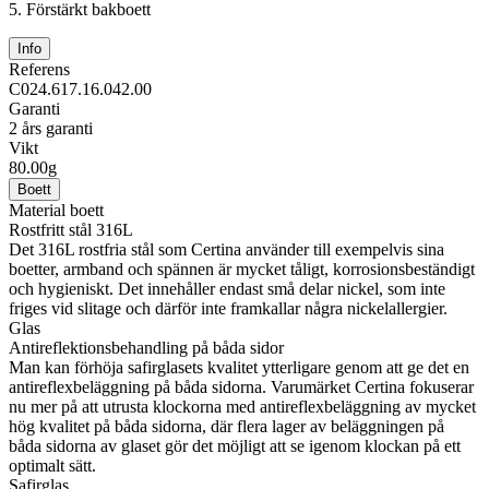
5.
Förstärkt bakboett
Info
Referens
C024.617.16.042.00
Garanti
2 års garanti
Vikt
80.00g
Boett
Material boett
Rostfritt stål 316L
Det 316L rostfria stål som Certina använder till exempelvis sina
boetter, armband och spännen är mycket tåligt, korrosionsbeständigt
och hygieniskt. Det innehåller endast små delar nickel, som inte
friges vid slitage och därför inte framkallar några nickelallergier.
Glas
Antireflektionsbehandling på båda sidor
Man kan förhöja safirglasets kvalitet ytterligare genom att ge det en
antireflexbeläggning på båda sidorna. Varumärket Certina fokuserar
nu mer på att utrusta klockorna med antireflexbeläggning av mycket
hög kvalitet på båda sidorna, där flera lager av beläggningen på
båda sidorna av glaset gör det möjligt att se igenom klockan på ett
optimalt sätt.
Safirglas