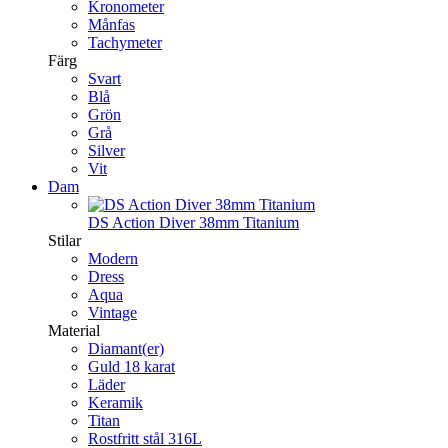
Kronometer
Månfas
Tachymeter
Färg
Svart
Blå
Grön
Grå
Silver
Vit
Dam
DS Action Diver 38mm Titanium
Stilar
Modern
Dress
Aqua
Vintage
Material
Diamant(er)
Guld 18 karat
Läder
Keramik
Titan
Rostfritt stål 316L