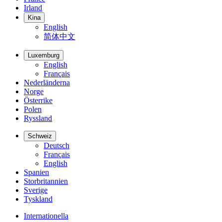
Irland
Kina
English
简体中文
Luxemburg
English
Français
Nederländerna
Norge
Österrike
Polen
Ryssland
Schweiz
Deutsch
Français
English
Spanien
Storbritannien
Sverige
Tyskland
Internationella