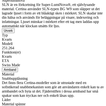
Superluminova
SLN är en förkortning för Super-LumiNova®, ett självlysande
material. Certina använder SLN-typen BG W9 som släpper ut det
lagrade ljuset i form av ett blåaktigt sken i mörkret. SLN skadar inte
din hälsa och används för beläggningar på visare, indexering och
infattningar. Ljuset minskar i mörkret efter ett tag men laddas upp
automatiskt när klockan utsätts för ljus.
Urverk
Typ
Kvarts
Modell
251.264
Funktion(er)
Kvarts
ETA
Swiss Made
Armband
Material
Snabbupplåsning
Det finns flera Certina-modeller som är utrustade med en
sofistikerad snabbmekanism som gör att användaren enkelt kan ta av
armbandet och byta ut det. Fjäderstiften i dessa armband har små
spakar som kan tryckas ner och enkelt låsas upp.
Läder
Material spänne