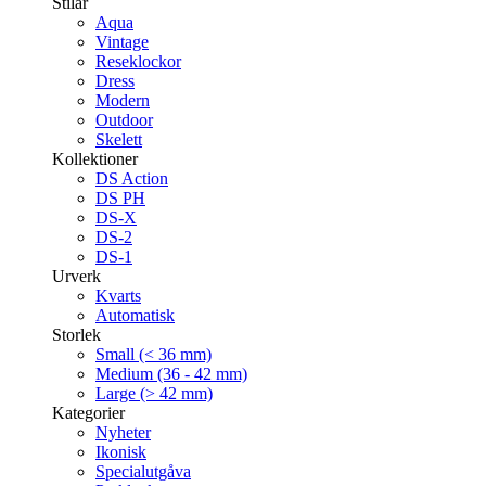
Stilar
Aqua
Vintage
Reseklockor
Dress
Modern
Outdoor
Skelett
Kollektioner
DS Action
DS PH
DS-X
DS-2
DS-1
Urverk
Kvarts
Automatisk
Storlek
Small (< 36 mm)
Medium (36 - 42 mm)
Large (> 42 mm)
Kategorier
Nyheter
Ikonisk
Specialutgåva