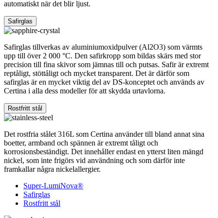
automatiskt när det blir ljust.
Safirglas
Safirglas tillverkas av aluminiumoxidpulver (Al2O3) som värmts
upp till över 2 000 °C. Den safirkropp som bildas skärs med stor
precision till fina skivor som jämnas till och putsas. Safir är extremt
reptåligt, stöttåligt och mycket transparent. Det är därför som
safirglas är en mycket viktig del av DS-konceptet och används av
Certina i alla dess modeller för att skydda urtavlorna.
Rostfritt stål
Det rostfria stålet 316L som Certina använder till bland annat sina
boetter, armband och spännen är extremt tåligt och
korrosionsbeständigt. Det innehåller endast en ytterst liten mängd
nickel, som inte frigörs vid användning och som därför inte
framkallar några nickelallergier.
Super-LumiNova®
Safirglas
Rostfritt stål