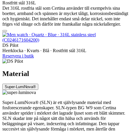
Rostfritt stål 316L
Det 316L rostfria stål som Certina använder till exempelvis sina
boetter, armband och spännen är mycket tåligt, korrosionsbeständigt
och hygieniskt. Det innehåller endast små delar nickel, som inte
friges vid slitage och därför inte framkallar några nickelallergier.
DS Pilot
Herrklocka ∙ Kvarts ∙ Blå ∙ Rostfritt stål 316L
Reservera i butik
Material
Super-LumiNova®
Super-LumiNova® (SLN) är ett självlysande material med
fosforescerande egenskaper. SLN-typen BG W9 som Certina
använder sprider i mörkret det lagrade ljuset som ett blått skimmer.
SLN skadar inte på något sätt din hälsa och används för
beläggningar på visare, indexering och infattningar. Den tappar
succesivt sin självlysande förmåga i mörkret, men återfår den