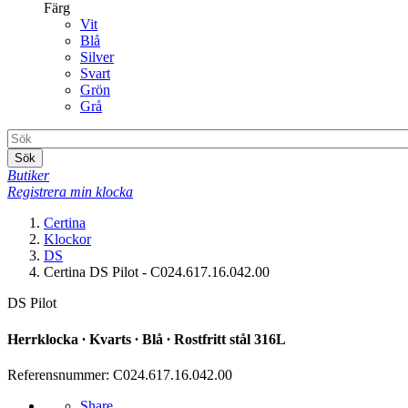
Färg
Vit
Blå
Silver
Svart
Grön
Grå
Sök
Butiker
Registrera min klocka
Certina
Klockor
DS
Certina DS Pilot - C024.617.16.042.00
DS Pilot
Herrklocka ∙ Kvarts ∙ Blå ∙ Rostfritt stål 316L
Referensnummer: C024.617.16.042.00
Share