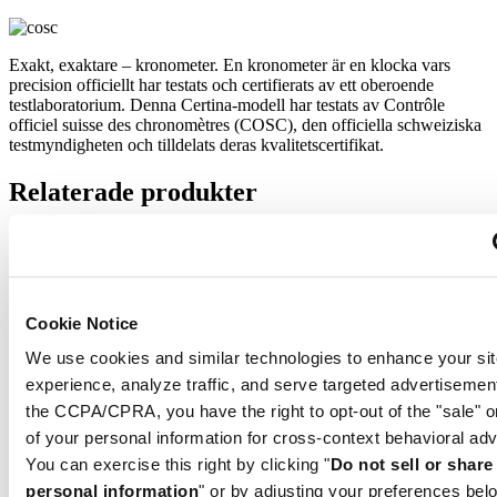
Exakt, exaktare – kronometer. En kronometer är en klocka vars
precision officiellt har testats och certifierats av ett oberoende
testlaboratorium. Denna Certina-modell har testats av Contrôle
officiel suisse des chronomètres (COSC), den officiella schweiziska
testmyndigheten och tilldelats deras kvalitetscertifikat.
Relaterade produkter
DS Action Diver 38mm Titanium
Automatisk,
⌀
38.0mm
12 500,00 SEK
Reservera i butik
Cookie Notice
Hitta butik
We use cookies and similar technologies to enhance your sit
Ny
experience, analyze traffic, and serve targeted advertisemen
DS Action Diver 38mm Titanium
the CCPA/CPRA, you have the right to opt-out of the "sale" o
Automatisk,
⌀
38.0mm
of your personal information for cross-context behavioral adv
12 500,00 SEK
Reservera i butik
You can exercise this right by clicking "
Do not sell or shar
Hitta butik
personal information
" or by adjusting your preferences bel