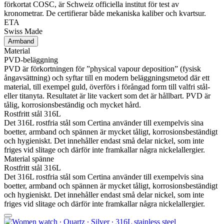
förkortat COSC, är Schweiz officiella institut för test av
kronometrar. De certifierar både mekaniska kaliber och kvartsur.
ETA
Swiss Made
Armband
Material
PVD-beläggning
PVD är förkortningen för ”physical vapour deposition” (fysisk
ångavsättning) och syftar till en modern beläggningsmetod där ett
material, till exempel guld, överförs i förångad form till valfri stål-
eller titanyta. Resultatet är lite vackert som det är hållbart. PVD är
tålig, korrosionsbeständig och mycket hård.
Rostfritt stål 316L
Det 316L rostfria stål som Certina använder till exempelvis sina
boetter, armband och spännen är mycket tåligt, korrosionsbeständigt
och hygieniskt. Det innehåller endast små delar nickel, som inte
friges vid slitage och därför inte framkallar några nickelallergier.
Material spänne
Rostfritt stål 316L
Det 316L rostfria stål som Certina använder till exempelvis sina
boetter, armband och spännen är mycket tåligt, korrosionsbeständigt
och hygieniskt. Det innehåller endast små delar nickel, som inte
friges vid slitage och därför inte framkallar några nickelallergier.