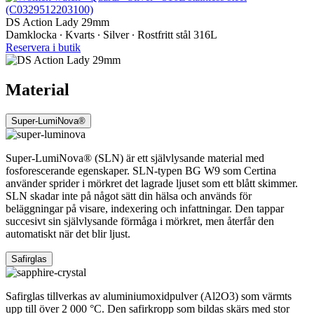
DS Action Lady 29mm
Damklocka ∙ Kvarts ∙ Silver ∙ Rostfritt stål 316L
Reservera i butik
Material
Super-LumiNova®
Super-LumiNova® (SLN) är ett självlysande material med
fosforescerande egenskaper. SLN-typen BG W9 som Certina
använder sprider i mörkret det lagrade ljuset som ett blått skimmer.
SLN skadar inte på något sätt din hälsa och används för
beläggningar på visare, indexering och infattningar. Den tappar
succesivt sin självlysande förmåga i mörkret, men återfår den
automatiskt när det blir ljust.
Safirglas
Safirglas tillverkas av aluminiumoxidpulver (Al2O3) som värmts
upp till över 2 000 °C. Den safirkropp som bildas skärs med stor