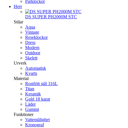
Parklockor
Herr
DS SUPER PH2000M STC
Stilar
Aqua
Vintage
Reseklockor
Dress
Modern
Outdoor
Skelett
Urverk
Automatisk
Kvarts
Material
Rostfritt stål 316L
Titan
Keramik
Guld 18 karat
Läder
Gummi
Funktioner
Vattentålighet
Kronograf