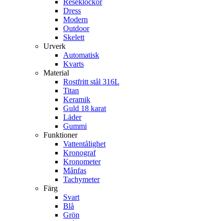
Reseklockor
Dress
Modern
Outdoor
Skelett
Urverk
Automatisk
Kvarts
Material
Rostfritt stål 316L
Titan
Keramik
Guld 18 karat
Läder
Gummi
Funktioner
Vattentålighet
Kronograf
Kronometer
Månfas
Tachymeter
Färg
Svart
Blå
Grön