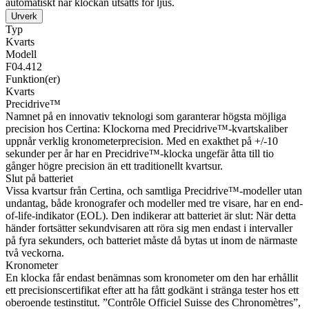
automatiskt när klockan utsätts för ljus.
Urverk
Typ
Kvarts
Modell
F04.412
Funktion(er)
Kvarts
Precidrive™
Namnet på en innovativ teknologi som garanterar högsta möjliga
precision hos Certina: Klockorna med Precidrive™-kvartskaliber
uppnår verklig kronometerprecision. Med en exakthet på +/-10
sekunder per år har en Precidrive™-klocka ungefär åtta till tio
gånger högre precision än ett traditionellt kvartsur.
Slut på batteriet
Vissa kvartsur från Certina, och samtliga Precidrive™-modeller utan
undantag, både kronografer och modeller med tre visare, har en end-
of-life-indikator (EOL). Den indikerar att batteriet är slut: När detta
händer fortsätter sekundvisaren att röra sig men endast i intervaller
på fyra sekunders, och batteriet måste då bytas ut inom de närmaste
två veckorna.
Kronometer
En klocka får endast benämnas som kronometer om den har erhållit
ett precisionscertifikat efter att ha fått godkänt i stränga tester hos ett
oberoende testinstitut. ”Contrôle Officiel Suisse des Chronomètres”,