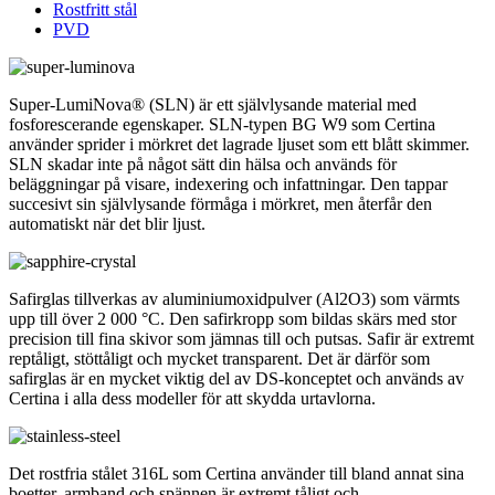
Rostfritt stål
PVD
Super-LumiNova® (SLN) är ett självlysande material med
fosforescerande egenskaper. SLN-typen BG W9 som Certina
använder sprider i mörkret det lagrade ljuset som ett blått skimmer.
SLN skadar inte på något sätt din hälsa och används för
beläggningar på visare, indexering och infattningar. Den tappar
succesivt sin självlysande förmåga i mörkret, men återfår den
automatiskt när det blir ljust.
Safirglas tillverkas av aluminiumoxidpulver (Al2O3) som värmts
upp till över 2 000 °C. Den safirkropp som bildas skärs med stor
precision till fina skivor som jämnas till och putsas. Safir är extremt
reptåligt, stöttåligt och mycket transparent. Det är därför som
safirglas är en mycket viktig del av DS-konceptet och används av
Certina i alla dess modeller för att skydda urtavlorna.
Det rostfria stålet 316L som Certina använder till bland annat sina
boetter, armband och spännen är extremt tåligt och