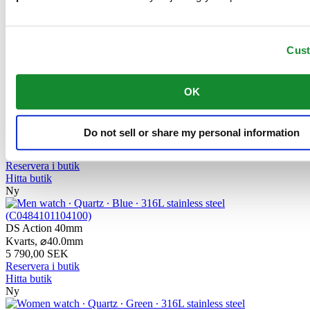
Ny
DS Action Diver 38mm Titanium
Automatisk,
⌀
38.0mm
Cus
12 500,00 SEK
Reservera i butik
Hitta butik
Ny
OK
DS Action GMT Powermatic 80
Do not sell or share my personal information
Automatisk,
⌀
41.0mm
14 500,00 SEK
Reservera i butik
Hitta butik
Ny
DS Action 40mm
Kvarts,
⌀
40.0mm
5 790,00 SEK
Reservera i butik
Hitta butik
Ny