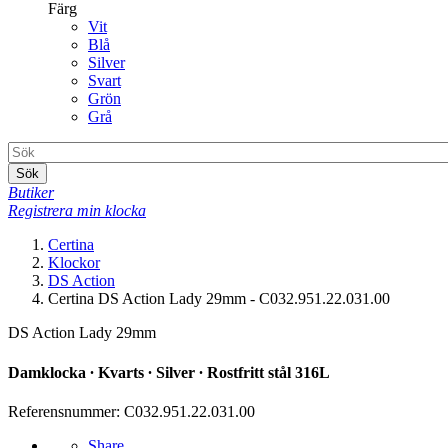
Färg
Vit
Blå
Silver
Svart
Grön
Grå
Sök
Butiker
Registrera min klocka
Certina
Klockor
DS Action
Certina DS Action Lady 29mm - C032.951.22.031.00
DS Action Lady 29mm
Damklocka ∙ Kvarts ∙ Silver ∙ Rostfritt stål 316L
Referensnummer: C032.951.22.031.00
Share