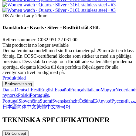
DS Action Lady 29mm
Damklocka ∙ Kvarts ∙ Silver ∙ Rostfritt stål 316L
Referensnummer: C032.951.22.031.00
This product is no longer available
Denna feminina modell med sin fina diameter på 29 mm är i en klass
för sig. En COSC-certifierad klocka som sticker ut med sin pålitliga
precision. Dess stabila design och förbättrade vattentäthet gör denna
sportiga, eleganta klocka till den perfekta följeslagare för alla
äventyr som livet tar dig med på.
Produktblad
Bruksanvisning
Dansk
Deutsch
Eesti
English
Español
Français
Italiano
Magyar
Nederland
nynorsk
Polski
Português,
Portugal
Slovenčina
Suomi
Svenska
zh
zht
Čeština
Ελληνικά
Русский
سی
日本語
简体中文
繁體中文
한국어
TEKNISKA SPECIFIKATIONER
DS Concept