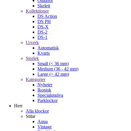
Outdoor
Skelett
Kollektioner
DS Action
DS PH
DS-X
DS-2
DS-1
Urverk
Automatisk
Kvarts
Storlek
Small (< 36 mm)
Medium (36 - 42 mm)
Large (> 42 mm)
Kategorier
Nyheter
Ikonisk
Specialutgåva
Parklockor
Herr
Alla klockor
Stilar
Aqua
Vintage