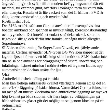
ångavsättning) och syftar till en modern beläggningsmetod där ett
material, till exempel guld, överförs i förångad form till valfri stål-
eller titanyta. Resultatet är lite vackert som det är hållbart. PVD är
tålig, korrosionsbeständig och mycket hård.
Rostfritt stål 316L
Det 316L rostfria stål som Certina använder till exempelvis sina
boetter, armband och spännen är mycket tåligt, korrosionsbeständigt
och hygieniskt. Det innehåller endast små delar nickel, som inte
friges vid slitage och därför inte framkallar några nickelallergier.
Superluminova
SLN är en förkortning för Super-LumiNova®, ett självlysande
material. Certina använder SLN-typen BG W9 som släpper ut det
lagrade ljuset i form av ett blåaktigt sken i mörkret. SLN skadar inte
din hälsa och används för beläggningar på visare, indexering och
infattningar. Ljuset minskar i mörkret efter ett tag men laddas upp
automatiskt när klockan utsätts för ljus.
Glas
Antireflektionsbehandling på en sida
Man kan förhöja safirglasets kvalitet ytterligare genom att ge det en
antireflexbeläggning på båda sidorna. Varumärket Certina fokuserar
nu mer på att utrusta klockorna med antireflexbeläggning av mycket
hög kvalitet på båda sidorna, där flera lager av beläggningen på
båda sidorna av glaset gör det möjligt att se igenom klockan på ett
optimalt sätt.
Safirglas