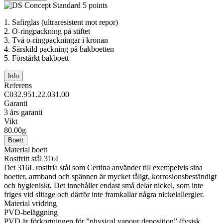
1.
Safirglas (ultraresistent mot repor)
2.
O-ringpackning på stiftet
3.
Två o-ringpackningar i kronan
4.
Särskild packning på bakboetten
5.
Förstärkt bakboett
Info
Referens
C032.951.22.031.00
Garanti
3 års garanti
Vikt
80.00g
Boett
Material boett
Rostfritt stål 316L
Det 316L rostfria stål som Certina använder till exempelvis sina
boetter, armband och spännen är mycket tåligt, korrosionsbeständigt
och hygieniskt. Det innehåller endast små delar nickel, som inte
friges vid slitage och därför inte framkallar några nickelallergier.
Material vridring
PVD-beläggning
PVD är förkortningen för ”physical vapour deposition” (fysisk