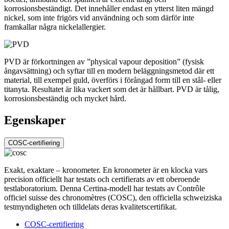
korrosionsbeständigt. Det innehåller endast en ytterst liten mängd
nickel, som inte frigörs vid användning och som därför inte
framkallar några nickelallergier.
PVD är förkortningen av ”physical vapour deposition” (fysisk
ångavsättning) och syftar till en modern beläggningsmetod där ett
material, till exempel guld, överförs i förångad form till en stål- eller
titanyta. Resultatet är lika vackert som det är hållbart. PVD är tålig,
korrosionsbeständig och mycket hård.
Egenskaper
COSC-certifiering
Exakt, exaktare – kronometer. En kronometer är en klocka vars
precision officiellt har testats och certifierats av ett oberoende
testlaboratorium. Denna Certina-modell har testats av Contrôle
officiel suisse des chronomètres (COSC), den officiella schweiziska
testmyndigheten och tilldelats deras kvalitetscertifikat.
COSC-certifiering