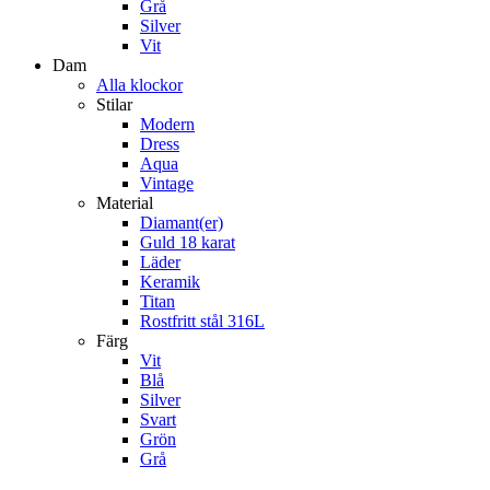
Grå
Silver
Vit
Dam
Alla klockor
Stilar
Modern
Dress
Aqua
Vintage
Material
Diamant(er)
Guld 18 karat
Läder
Keramik
Titan
Rostfritt stål 316L
Färg
Vit
Blå
Silver
Svart
Grön
Grå