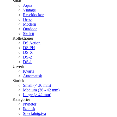
Stilar
Aqua
Vintage
Reseklockor
Dress
Modern
Outdoor
Skelett
Kollektioner
DS Action
DS PH
DS-X
DS-2
DS-1
Urverk
Kvarts
Automatisk
Storlek
Small (< 36 mm)
Medium (36 - 42 mm)
Large (> 42 mm)
Kategorier
Nyheter
Ikonisk
Specialutgåva