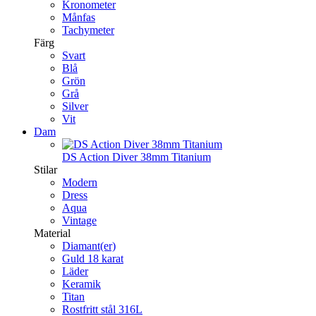
Kronometer
Månfas
Tachymeter
Färg
Svart
Blå
Grön
Grå
Silver
Vit
Dam
DS Action Diver 38mm Titanium
Stilar
Modern
Dress
Aqua
Vintage
Material
Diamant(er)
Guld 18 karat
Läder
Keramik
Titan
Rostfritt stål 316L