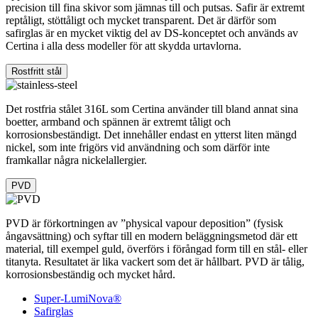
precision till fina skivor som jämnas till och putsas. Safir är extremt
reptåligt, stöttåligt och mycket transparent. Det är därför som
safirglas är en mycket viktig del av DS-konceptet och används av
Certina i alla dess modeller för att skydda urtavlorna.
Rostfritt stål
Det rostfria stålet 316L som Certina använder till bland annat sina
boetter, armband och spännen är extremt tåligt och
korrosionsbeständigt. Det innehåller endast en ytterst liten mängd
nickel, som inte frigörs vid användning och som därför inte
framkallar några nickelallergier.
PVD
PVD är förkortningen av ”physical vapour deposition” (fysisk
ångavsättning) och syftar till en modern beläggningsmetod där ett
material, till exempel guld, överförs i förångad form till en stål- eller
titanyta. Resultatet är lika vackert som det är hållbart. PVD är tålig,
korrosionsbeständig och mycket hård.
Super-LumiNova®
Safirglas