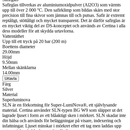
Safirglas tillverkas av aluminiumoxidpulver (Al2O3) som värmts
upp till över 2 000 °C. Den safirklimp som bildas skärs med stor
precision till fina skivor som jämnas till och putsas. Safir är extremt
reptåligt, stöttåligt och mycket transparent. Det är därför safirglas är
en mycket viktig del av DS-konceptet och används av Certina i alla
dess modeller för att skydda urtavlorna.
Vattentäthet
Upp till ett tryck på 20 bar (200 m)
Boettens diameter
29.00mm
Höjd
9.50mm
Mellan skänklarna
14.00mm
Urtavla
Färg
Silver
Material
Superluminova
SLN är en förkortning för Super-LumiNova®, ett självlysande
material. Certina använder SLN-typen BG W9 som släpper ut det
lagrade ljuset i form av ett blåaktigt sken i mörkret. SLN skadar inte
din hälsa och används för beläggningar på visare, indexering och
infattningar. Ljuset minskar i mörkret efter ett tag men laddas upp