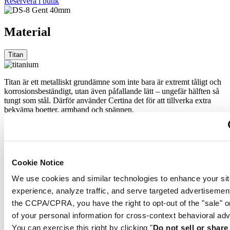
Reservera i butik
Material
Titan
Titan är ett metalliskt grundämne som inte bara är extremt tåligt och
korrosionsbeständigt, utan även påfallande lätt – ungefär hälften så
tungt som stål. Därför använder Certina det för att tillverka extra
bekväma boetter, armband och spännen.
Safirglas
Safirglas tillverkas av aluminiumoxidpulver (Al2O3) som värmts
Cookie Notice
upp till över 2 000 °C. Den safirkropp som bildas skärs med stor
precision till fina skivor som jämnas till och putsas. Safir är extremt
We use cookies and similar technologies to enhance your sit
reptåligt, stöttåligt och mycket transparent. Det är därför som
experience, analyze traffic, and serve targeted advertisemen
safirglas är en mycket viktig del av DS-konceptet och används av
Certina i alla dess modeller för att skydda urtavlorna.
the CCPA/CPRA, you have the right to opt-out of the "sale" o
of your personal information for cross-context behavioral adv
Titan
You can exercise this right by clicking "
Do not sell or shar
Safirglas