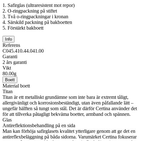
1.
Safirglas (ultraresistent mot repor)
2.
O-ringpackning på stiftet
3.
Två o-ringpackningar i kronan
4.
Särskild packning på bakboetten
5.
Förstärkt bakboett
Info
Referens
C045.410.44.041.00
Garanti
2 års garanti
Vikt
80.00g
Boett
Material boett
Titan
Titan är ett metalliskt grundämne som inte bara är extremt tåligt,
allergivänligt och korrosionsbeständigt, utan även påfallande lätt –
ungefär hälften så tungt som stål. Det är därför Certina använder det
för att tillverka påtagligt bekväma boetter, armband och spännen.
Glas
Antireflektionsbehandling på en sida
Man kan förhöja safirglasets kvalitet ytterligare genom att ge det en
antireflexbeläggning på båda sidorna. Varumärket Certina fokuserar