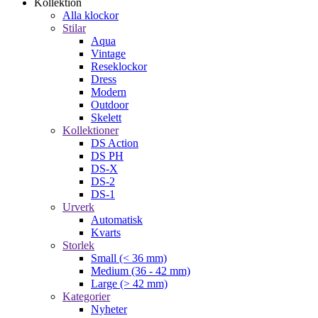
Kollektion
Alla klockor
Stilar
Aqua
Vintage
Reseklockor
Dress
Modern
Outdoor
Skelett
Kollektioner
DS Action
DS PH
DS-X
DS-2
DS-1
Urverk
Automatisk
Kvarts
Storlek
Small (< 36 mm)
Medium (36 - 42 mm)
Large (> 42 mm)
Kategorier
Nyheter