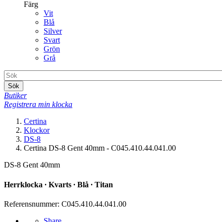
Färg
Vit
Blå
Silver
Svart
Grön
Grå
Sök
Butiker
Registrera min klocka
Certina
Klockor
DS-8
Certina DS-8 Gent 40mm - C045.410.44.041.00
DS-8 Gent 40mm
Herrklocka ∙ Kvarts ∙ Blå ∙ Titan
Referensnummer: C045.410.44.041.00
Share