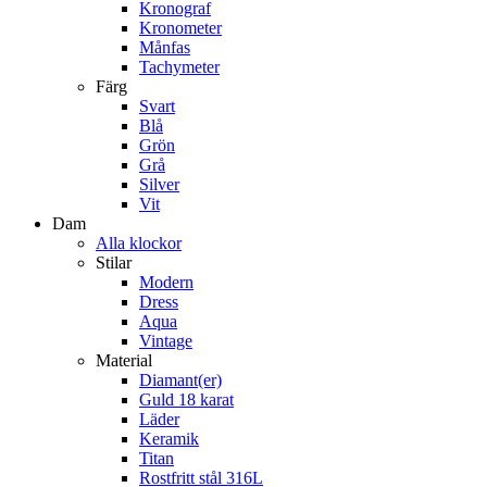
Kronograf
Kronometer
Månfas
Tachymeter
Färg
Svart
Blå
Grön
Grå
Silver
Vit
Dam
Alla klockor
Stilar
Modern
Dress
Aqua
Vintage
Material
Diamant(er)
Guld 18 karat
Läder
Keramik
Titan
Rostfritt stål 316L