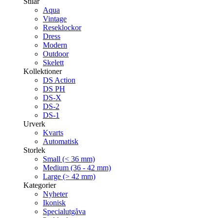
Stilar
Aqua
Vintage
Reseklockor
Dress
Modern
Outdoor
Skelett
Kollektioner
DS Action
DS PH
DS-X
DS-2
DS-1
Urverk
Kvarts
Automatisk
Storlek
Small (< 36 mm)
Medium (36 - 42 mm)
Large (> 42 mm)
Kategorier
Nyheter
Ikonisk
Specialutgåva