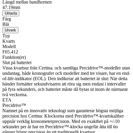
Längd mellan bandhornen
47.19mm
Urtavla
Färg
Blå
Urverk
Typ
Kvarts
Modell
F05.412
Funktion(er)
Slut på batteriet
Vissa kvartsur från Certina, och samtliga Precidrive™-modeller utan
undantag, både kronografer och modeller med tre visare, har en end-
of-life-indikator (EOL). Den indikerar att batteriet är slut: När detta
händer fortsätter sekundvisaren att röra sig men endast i intervaller
på fyra sekunders, och batteriet måste då bytas ut inom de närmaste
två veckorna.
ETA
Precidrive™
Namnet på en innovativ teknologi som garanterar högsta möjliga
precision hos Certina: Klockorna med Precidrive™-kvartskaliber
uppnår verklig kronometerprecision. Med en exakthet på +/-10
sekunder per år har en Precidrive™-klocka ungefär åtta till tio
gånger högre precision än ett traditionellt kvartsur.