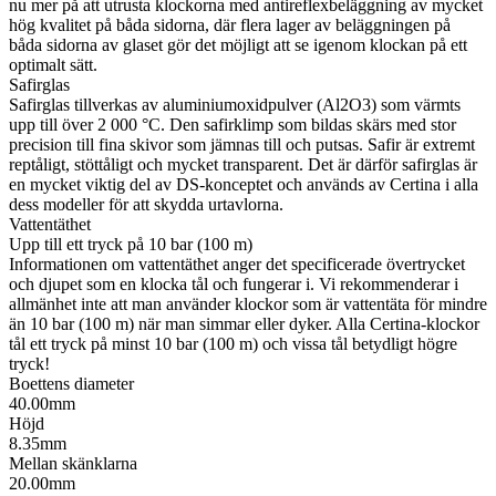
nu mer på att utrusta klockorna med antireflexbeläggning av mycket
hög kvalitet på båda sidorna, där flera lager av beläggningen på
båda sidorna av glaset gör det möjligt att se igenom klockan på ett
optimalt sätt.
Safirglas
Safirglas tillverkas av aluminiumoxidpulver (Al2O3) som värmts
upp till över 2 000 °C. Den safirklimp som bildas skärs med stor
precision till fina skivor som jämnas till och putsas. Safir är extremt
reptåligt, stöttåligt och mycket transparent. Det är därför safirglas är
en mycket viktig del av DS-konceptet och används av Certina i alla
dess modeller för att skydda urtavlorna.
Vattentäthet
Upp till ett tryck på 10 bar (100 m)
Informationen om vattentäthet anger det specificerade övertrycket
och djupet som en klocka tål och fungerar i. Vi rekommenderar i
allmänhet inte att man använder klockor som är vattentäta för mindre
än 10 bar (100 m) när man simmar eller dyker. Alla Certina-klockor
tål ett tryck på minst 10 bar (100 m) och vissa tål betydligt högre
tryck!
Boettens diameter
40.00mm
Höjd
8.35mm
Mellan skänklarna
20.00mm