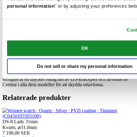
personal information
" or by adjusting your preferences bel
Titan är ett metalliskt grundämne som inte bara är extremt tåligt och
korrosionsbeständigt, utan även påfallande lätt – ungefär hälften så
Cus
tungt som stål. Därför använder Certina det för att tillverka extra
bekväma boetter, armband och spännen.
OK
Safirglas tillverkas av aluminiumoxidpulver (Al2O3) som värmts
upp till över 2 000 °C. Den safirkropp som bildas skärs med stor
Do not sell or share my personal information
precision till fina skivor som jämnas till och putsas. Safir är extremt
reptåligt, stöttåligt och mycket transparent. Det är därför som
safirglas är en mycket viktig del av DS-konceptet och används av
Certina i alla dess modeller för att skydda urtavlorna.
Relaterade produkter
DS-8 Lady 31mm
Kvarts,
⌀
31.0mm
7 190,00 SEK