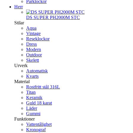
Parklockor
Herr
DS SUPER PH2000M STC
Stilar
Aqua
Vintage
Reseklockor
Dress
Modern
Outdoor
Skelett
Urverk
Automatisk
Kvarts
Material
Rostfritt stål 316L
Titan
Keramik
Guld 18 karat
Läder
Gummi
Funktioner
Vattentålighet
Kronograf