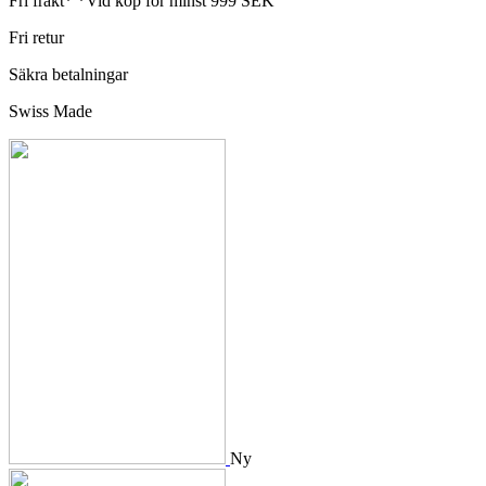
Fri frakt*
*Vid köp för minst 999 SEK
Fri retur
Säkra betalningar
Swiss Made
Ny