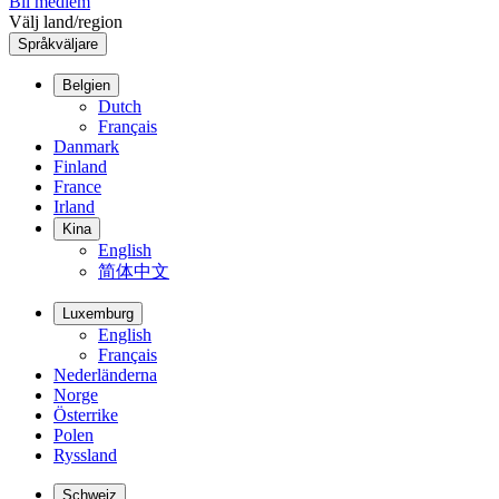
Bli medlem
Välj land/region
Språkväljare
Belgien
Dutch
Français
Danmark
Finland
France
Irland
Kina
English
简体中文
Luxemburg
English
Français
Nederländerna
Norge
Österrike
Polen
Ryssland
Schweiz