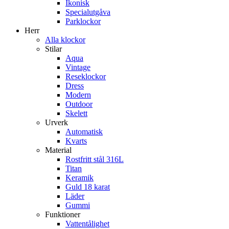
Ikonisk
Specialutgåva
Parklockor
Herr
Alla klockor
Stilar
Aqua
Vintage
Reseklockor
Dress
Modern
Outdoor
Skelett
Urverk
Automatisk
Kvarts
Material
Rostfritt stål 316L
Titan
Keramik
Guld 18 karat
Läder
Gummi
Funktioner
Vattentålighet