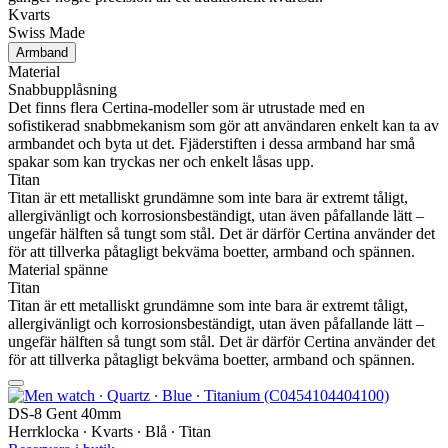
Kvarts
Swiss Made
Armband
Material
Snabbupplåsning
Det finns flera Certina-modeller som är utrustade med en
sofistikerad snabbmekanism som gör att användaren enkelt kan ta av
armbandet och byta ut det. Fjäderstiften i dessa armband har små
spakar som kan tryckas ner och enkelt låsas upp.
Titan
Titan är ett metalliskt grundämne som inte bara är extremt tåligt,
allergivänligt och korrosionsbeständigt, utan även påfallande lätt –
ungefär hälften så tungt som stål. Det är därför Certina använder det
för att tillverka påtagligt bekväma boetter, armband och spännen.
Material spänne
Titan
Titan är ett metalliskt grundämne som inte bara är extremt tåligt,
allergivänligt och korrosionsbeständigt, utan även påfallande lätt –
ungefär hälften så tungt som stål. Det är därför Certina använder det
för att tillverka påtagligt bekväma boetter, armband och spännen.
DS-8 Gent 40mm
Herrklocka ∙ Kvarts ∙ Blå ∙ Titan