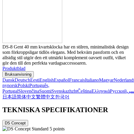
DS-8 Gent 40 mm kvartsklocka har en stilren, minimalistisk design
som förkroppsligar tidlös elegans. Med bekväm passform och en
allsidig stil utgör den ett utmärkt komplement oavsett outfit, vilket
gör den till den perfekta vardagsaccessoaren.
Produktblad
Bruksanvisning
Dansk
Deutsch
Eesti
English
Español
Français
Italiano
Magyar
Nederland
nynorsk
Polski
Português,
Portugal
Slovenčina
Suomi
Svenska
zh
zht
Čeština
Ελληνικά
Русский
سی
日本語
简体中文
繁體中文
한국어
TEKNISKA SPECIFIKATIONER
DS Concept