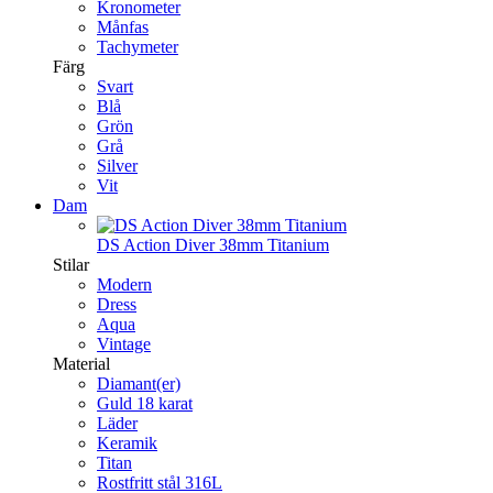
Kronometer
Månfas
Tachymeter
Färg
Svart
Blå
Grön
Grå
Silver
Vit
Dam
DS Action Diver 38mm Titanium
Stilar
Modern
Dress
Aqua
Vintage
Material
Diamant(er)
Guld 18 karat
Läder
Keramik
Titan
Rostfritt stål 316L