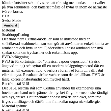
händer fortsätter sekundvisaren att röra sig men endast i intervaller
på fyra sekunders, och batteriet måste då bytas ut inom de närmaste
två veckorna.
ETA
Swiss Made
Armband
Material
Snabbupplåsning
Det finns flera Certina-modeller som är utrustade med en
sofistikerad snabbmekanism som gör att användaren enkelt kan ta av
armbandet och byta ut det. Fjäderstiften i dessa armband har små
spakar som kan tryckas ner och enkelt låsas upp.
PVD-beläggning
PVD är förkortningen för ”physical vapour deposition” (fysisk
ångavsättning) och syftar till en modern beläggningsmetod där ett
material, till exempel guld, överförs i förångad form till valfri stål-
eller titanyta. Resultatet är lite vackert som det är hållbart. PVD är
tålig, korrosionsbeständig och mycket hård.
Rostfritt stål 316L
Det 316L rostfria stål som Certina använder till exempelvis sina
boetter, armband och spännen är mycket tåligt, korrosionsbeständigt
och hygieniskt. Det innehåller endast små delar nickel, som inte
friges vid slitage och därför inte framkallar några nickelallergier.
Material spänne
Rostfritt stål 316L