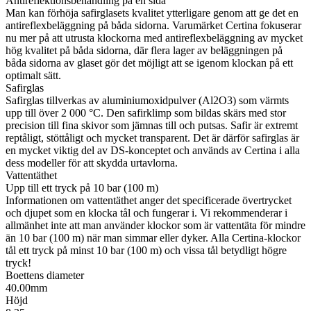
Antireflektionsbehandling på en sida
Man kan förhöja safirglasets kvalitet ytterligare genom att ge det en
antireflexbeläggning på båda sidorna. Varumärket Certina fokuserar
nu mer på att utrusta klockorna med antireflexbeläggning av mycket
hög kvalitet på båda sidorna, där flera lager av beläggningen på
båda sidorna av glaset gör det möjligt att se igenom klockan på ett
optimalt sätt.
Safirglas
Safirglas tillverkas av aluminiumoxidpulver (Al2O3) som värmts
upp till över 2 000 °C. Den safirklimp som bildas skärs med stor
precision till fina skivor som jämnas till och putsas. Safir är extremt
reptåligt, stöttåligt och mycket transparent. Det är därför safirglas är
en mycket viktig del av DS-konceptet och används av Certina i alla
dess modeller för att skydda urtavlorna.
Vattentäthet
Upp till ett tryck på 10 bar (100 m)
Informationen om vattentäthet anger det specificerade övertrycket
och djupet som en klocka tål och fungerar i. Vi rekommenderar i
allmänhet inte att man använder klockor som är vattentäta för mindre
än 10 bar (100 m) när man simmar eller dyker. Alla Certina-klockor
tål ett tryck på minst 10 bar (100 m) och vissa tål betydligt högre
tryck!
Boettens diameter
40.00mm
Höjd