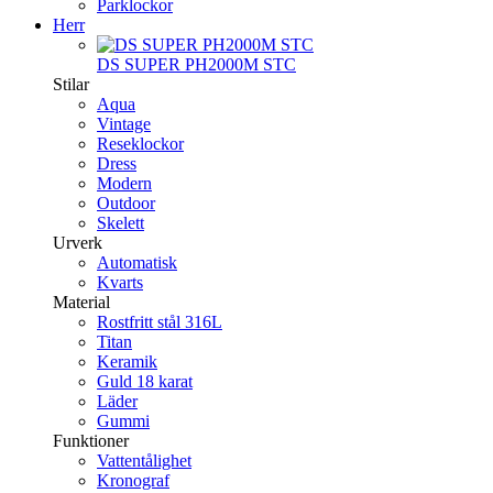
Parklockor
Herr
DS SUPER PH2000M STC
Stilar
Aqua
Vintage
Reseklockor
Dress
Modern
Outdoor
Skelett
Urverk
Automatisk
Kvarts
Material
Rostfritt stål 316L
Titan
Keramik
Guld 18 karat
Läder
Gummi
Funktioner
Vattentålighet
Kronograf