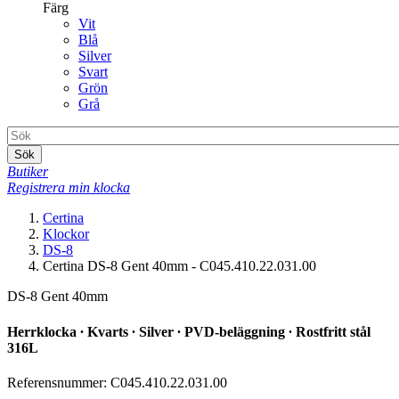
Färg
Vit
Blå
Silver
Svart
Grön
Grå
Sök
Butiker
Registrera min klocka
Certina
Klockor
DS-8
Certina DS-8 Gent 40mm - C045.410.22.031.00
DS-8 Gent 40mm
Herrklocka ∙ Kvarts ∙ Silver ∙ PVD-beläggning ∙ Rostfritt stål
316L
Referensnummer: C045.410.22.031.00