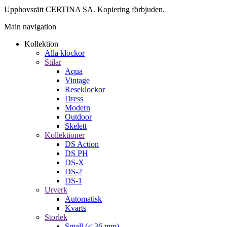
Upphovsrätt CERTINA SA. Kopiering förbjuden.
Main navigation
Kollektion
Alla klockor
Stilar
Aqua
Vintage
Reseklockor
Dress
Modern
Outdoor
Skelett
Kollektioner
DS Action
DS PH
DS-X
DS-2
DS-1
Urverk
Automatisk
Kvarts
Storlek
Small (< 36 mm)