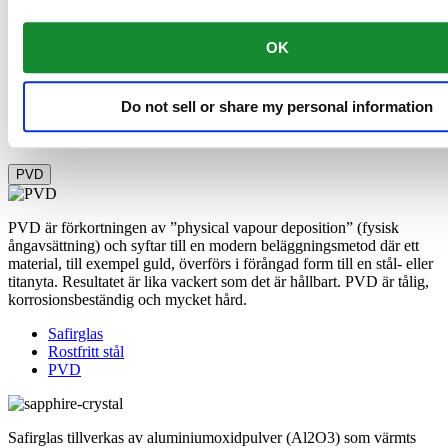
Rostfritt stål
OK
Det rostfria stålet 316L som Certina använder till bland annat sina
boetter, armband och spännen är extremt tåligt och
korrosionsbeständigt. Det innehåller endast en ytterst liten mängd
Do not sell or share my personal information
nickel, som inte frigörs vid användning och som därför inte
framkallar några nickelallergier.
PVD
PVD är förkortningen av ”physical vapour deposition” (fysisk
ångavsättning) och syftar till en modern beläggningsmetod där ett
material, till exempel guld, överförs i förångad form till en stål- eller
titanyta. Resultatet är lika vackert som det är hållbart. PVD är tålig,
korrosionsbeständig och mycket hård.
Safirglas
Rostfritt stål
PVD
Safirglas tillverkas av aluminiumoxidpulver (Al2O3) som värmts