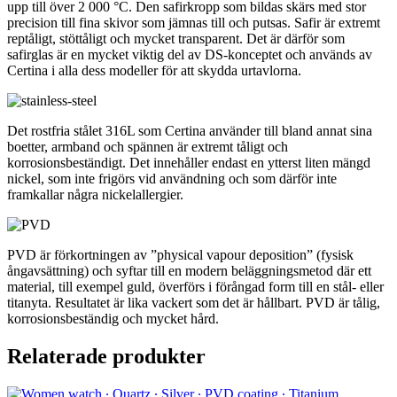
upp till över 2 000 °C. Den safirkropp som bildas skärs med stor
precision till fina skivor som jämnas till och putsas. Safir är extremt
reptåligt, stöttåligt och mycket transparent. Det är därför som
safirglas är en mycket viktig del av DS-konceptet och används av
Certina i alla dess modeller för att skydda urtavlorna.
Det rostfria stålet 316L som Certina använder till bland annat sina
boetter, armband och spännen är extremt tåligt och
korrosionsbeständigt. Det innehåller endast en ytterst liten mängd
nickel, som inte frigörs vid användning och som därför inte
framkallar några nickelallergier.
PVD är förkortningen av ”physical vapour deposition” (fysisk
ångavsättning) och syftar till en modern beläggningsmetod där ett
material, till exempel guld, överförs i förångad form till en stål- eller
titanyta. Resultatet är lika vackert som det är hållbart. PVD är tålig,
korrosionsbeständig och mycket hård.
Relaterade produkter