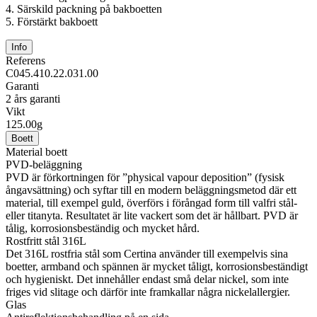
4.
Särskild packning på bakboetten
5.
Förstärkt bakboett
Info
Referens
C045.410.22.031.00
Garanti
2 års garanti
Vikt
125.00g
Boett
Material boett
PVD-beläggning
PVD är förkortningen för ”physical vapour deposition” (fysisk
ångavsättning) och syftar till en modern beläggningsmetod där ett
material, till exempel guld, överförs i förångad form till valfri stål-
eller titanyta. Resultatet är lite vackert som det är hållbart. PVD är
tålig, korrosionsbeständig och mycket hård.
Rostfritt stål 316L
Det 316L rostfria stål som Certina använder till exempelvis sina
boetter, armband och spännen är mycket tåligt, korrosionsbeständigt
och hygieniskt. Det innehåller endast små delar nickel, som inte
friges vid slitage och därför inte framkallar några nickelallergier.
Glas