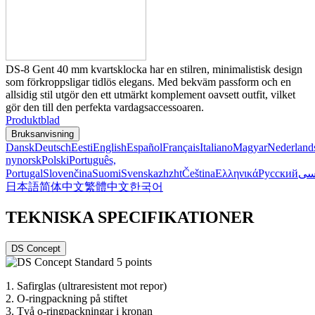
DS-8 Gent 40 mm kvartsklocka har en stilren, minimalistisk design
som förkroppsligar tidlös elegans. Med bekväm passform och en
allsidig stil utgör den ett utmärkt komplement oavsett outfit, vilket
gör den till den perfekta vardagsaccessoaren.
Produktblad
Bruksanvisning
Dansk
Deutsch
Eesti
English
Español
Français
Italiano
Magyar
Nederland
nynorsk
Polski
Português,
Portugal
Slovenčina
Suomi
Svenska
zh
zht
Čeština
Ελληνικά
Русский
سی
日本語
简体中文
繁體中文
한국어
TEKNISKA SPECIFIKATIONER
DS Concept
1.
Safirglas (ultraresistent mot repor)
2.
O-ringpackning på stiftet
3.
Två o-ringpackningar i kronan