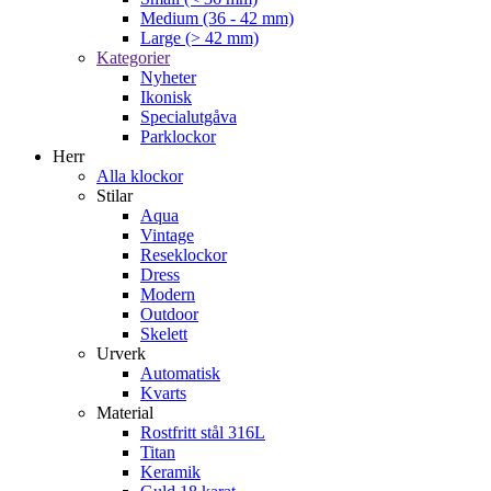
Medium (36 - 42 mm)
Large (> 42 mm)
Kategorier
Nyheter
Ikonisk
Specialutgåva
Parklockor
Herr
Alla klockor
Stilar
Aqua
Vintage
Reseklockor
Dress
Modern
Outdoor
Skelett
Urverk
Automatisk
Kvarts
Material
Rostfritt stål 316L
Titan
Keramik