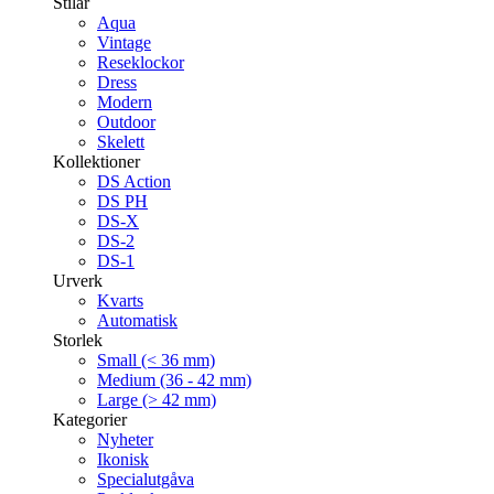
Stilar
Aqua
Vintage
Reseklockor
Dress
Modern
Outdoor
Skelett
Kollektioner
DS Action
DS PH
DS-X
DS-2
DS-1
Urverk
Kvarts
Automatisk
Storlek
Small (< 36 mm)
Medium (36 - 42 mm)
Large (> 42 mm)
Kategorier
Nyheter
Ikonisk
Specialutgåva