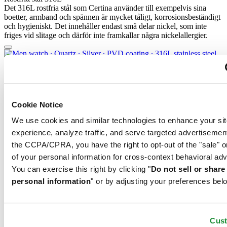
Det 316L rostfria stål som Certina använder till exempelvis sina
boetter, armband och spännen är mycket tåligt, korrosionsbeständigt
och hygieniskt. Det innehåller endast små delar nickel, som inte
friges vid slitage och därför inte framkallar några nickelallergier.
DS-8 Gent 40mm
Herrklocka ∙ Kvarts ∙ Silver ∙ PVD-beläggning ∙ Rostfritt stål 316L
Reservera i butik
Cookie Notice
Material
We use cookies and similar technologies to enhance your sit
experience, analyze traffic, and serve targeted advertisemen
Safirglas
the CCPA/CPRA, you have the right to opt-out of the "sale" o
of your personal information for cross-context behavioral adv
You can exercise this right by clicking "
Do not sell or shar
Safirglas tillverkas av aluminiumoxidpulver (Al2O3) som värmts
upp till över 2 000 °C. Den safirkropp som bildas skärs med stor
personal information
" or by adjusting your preferences bel
precision till fina skivor som jämnas till och putsas. Safir är extremt
reptåligt, stöttåligt och mycket transparent. Det är därför som
safirglas är en mycket viktig del av DS-konceptet och används av
Certina i alla dess modeller för att skydda urtavlorna.
Cus