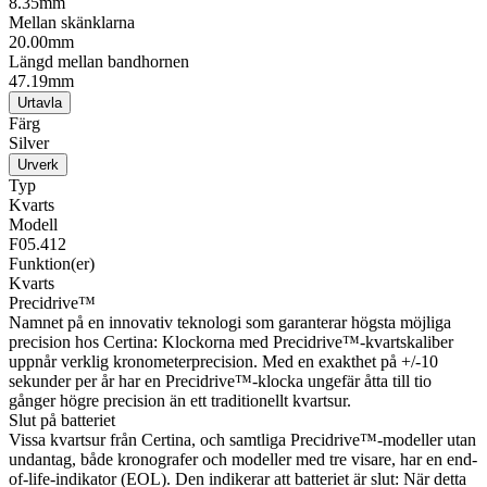
8.35mm
Mellan skänklarna
20.00mm
Längd mellan bandhornen
47.19mm
Urtavla
Färg
Silver
Urverk
Typ
Kvarts
Modell
F05.412
Funktion(er)
Kvarts
Precidrive™
Namnet på en innovativ teknologi som garanterar högsta möjliga
precision hos Certina: Klockorna med Precidrive™-kvartskaliber
uppnår verklig kronometerprecision. Med en exakthet på +/-10
sekunder per år har en Precidrive™-klocka ungefär åtta till tio
gånger högre precision än ett traditionellt kvartsur.
Slut på batteriet
Vissa kvartsur från Certina, och samtliga Precidrive™-modeller utan
undantag, både kronografer och modeller med tre visare, har en end-
of-life-indikator (EOL). Den indikerar att batteriet är slut: När detta