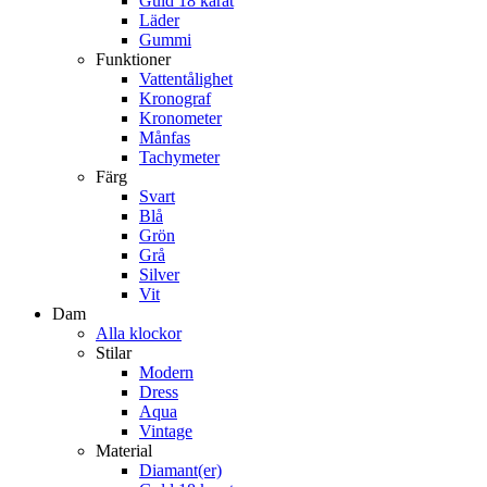
Guld 18 karat
Läder
Gummi
Funktioner
Vattentålighet
Kronograf
Kronometer
Månfas
Tachymeter
Färg
Svart
Blå
Grön
Grå
Silver
Vit
Dam
Alla klockor
Stilar
Modern
Dress
Aqua
Vintage
Material
Diamant(er)