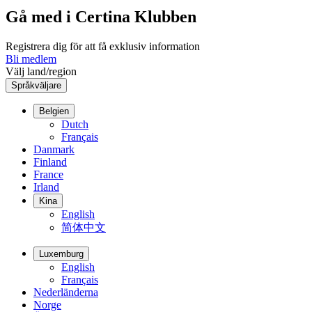
Gå med i Certina Klubben
Registrera dig för att få exklusiv information
Bli medlem
Välj land/region
Språkväljare
Belgien
Dutch
Français
Danmark
Finland
France
Irland
Kina
English
简体中文
Luxemburg
English
Français
Nederländerna
Norge