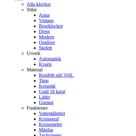
Alla klockor
Stilar
Aqua
Vintage
Reseklockor
Dress
Modern
Outdoor
Skelett
Urverk
Automatisk
Kvarts
Material
Rostfritt stål 316L
Titan
Keramik
Guld 18 karat
Läder
Gummi
Funktioner
Vattentålighet
Kronograf
Kronometer
Månfas
Tachymeter