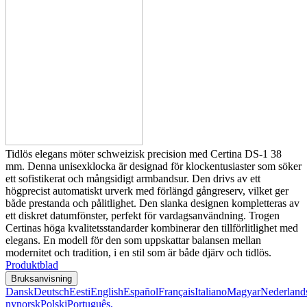
Tidlös elegans möter schweizisk precision med Certina DS-1 38
mm. Denna unisexklocka är designad för klockentusiaster som söker
ett sofistikerat och mångsidigt armbandsur. Den drivs av ett
högprecist automatiskt urverk med förlängd gångreserv, vilket ger
både prestanda och pålitlighet. Den slanka designen kompletteras av
ett diskret datumfönster, perfekt för vardagsanvändning. Trogen
Certinas höga kvalitetsstandarder kombinerar den tillförlitlighet med
elegans. En modell för den som uppskattar balansen mellan
modernitet och tradition, i en stil som är både djärv och tidlös.
Produktblad
Bruksanvisning
Dansk
Deutsch
Eesti
English
Español
Français
Italiano
Magyar
Nederland
nynorsk
Polski
Português,