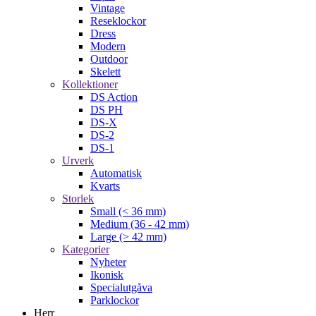
Vintage
Reseklockor
Dress
Modern
Outdoor
Skelett
Kollektioner
DS Action
DS PH
DS-X
DS-2
DS-1
Urverk
Automatisk
Kvarts
Storlek
Small (< 36 mm)
Medium (36 - 42 mm)
Large (> 42 mm)
Kategorier
Nyheter
Ikonisk
Specialutgåva
Parklockor
Herr