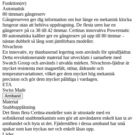
Funktion(er)
Automatisk
80 timmars gångreserv
Gångreserven ger dig information om hur länge en mekanisk klocka
fungerar utan att behöva uppdragning. De flesta uren har en
gångreserv på ca 38 till 42 timmar. Certinas innovativa Powermatic
80 automatiska kaliber ger en gångreserv på upp till 80 timmar –
nästan dubbelt så lång som jämförbara modeller.
Nivachron
En innovativ, ny titanbaserad legering som används för spiralfjädrar.
Detta revolutionerande material har utvecklats i samarbete med
Swatch Group och används i utvalda märken. Nivachron-fjädrar är
mycket resistenta mot magnetfält, stötar, åldrande och
temperaturvariationer, vilket ger dem mycket hög mekanisk
precision och gör dem mycket pålitliga i vardagen.
ETA
Swiss Made
Armband
Material
Snabbupplåsning
Det finns flera Certina-modeller som är utrustade med en
sofistikerad snabbmekanism som gör att användaren enkelt kan ta av
armbandet och byta ut det. Fjäderstiften i dessa armband har små
spakar som kan tryckas ner och enkelt låsas upp.
Läder