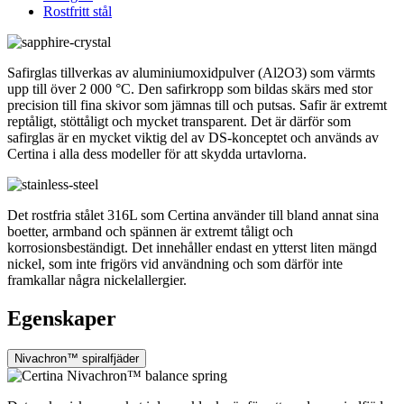
Rostfritt stål
Safirglas tillverkas av aluminiumoxidpulver (Al2O3) som värmts
upp till över 2 000 °C. Den safirkropp som bildas skärs med stor
precision till fina skivor som jämnas till och putsas. Safir är extremt
reptåligt, stöttåligt och mycket transparent. Det är därför som
safirglas är en mycket viktig del av DS-konceptet och används av
Certina i alla dess modeller för att skydda urtavlorna.
Det rostfria stålet 316L som Certina använder till bland annat sina
boetter, armband och spännen är extremt tåligt och
korrosionsbeständigt. Det innehåller endast en ytterst liten mängd
nickel, som inte frigörs vid användning och som därför inte
framkallar några nickelallergier.
Egenskaper
Nivachron™ spiralfjäder