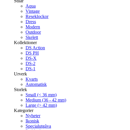
Stilar
Aqua
Vintage
Reseklockor
Dress
Modern
Outdoor
Skelett
Kollektioner
DS Action
DS PH
DS-X
DS-2
DS-1
Urverk
Kvarts
Automatisk
Storlek
Small (< 36 mm)
Medium (36 - 42 mm)
Large (> 42 mm)
Kategorier
Nyheter
Ikonisk
Specialutgåva