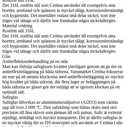
Rostfritt stål 316L
Det 316L rostfria stål som Certina använder till exempelvis sina
boetter, armband och spännen är mycket tåligt, korrosionsbeständigt
och hygieniskt. Det innehåller endast små delar nickel, som inte
friges vid slitage och därför inte framkallar några nickelallergier.
Material vridring
Rostfritt stål 316L
Det 316L rostfria stål som Certina använder till exempelvis sina
boetter, armband och spännen är mycket tåligt, korrosionsbeständigt
och hygieniskt. Det innehåller endast små delar nickel, som inte
friges vid slitage och därför inte framkallar några nickelallergier.
Glas
Antireflektionsbehandling på en sida
Man kan förhöja safirglasets kvalitet ytterligare genom att ge det en
antireflexbeläggning på båda sidorna. Varumärket Certina fokuserar
nu mer på att utrusta klockorna med antireflexbeläggning av mycket
hög kvalitet på båda sidorna, där flera lager av beläggningen på
båda sidorna av glaset gör det möjligt att se igenom klockan på ett
optimalt sätt.
Safirglas
Safirglas tillverkas av aluminiumoxidpulver (Al2O3) som värmts
upp till över 2 000 °C. Den safirklimp som bildas skärs med stor
precision till fina skivor som jämnas till och putsas. Safir är extremt
reptåligt, stöttåligt och mycket transparent. Det är därför safirglas är
en mycket viktig del av DS-konceptet och används av Certina i alla