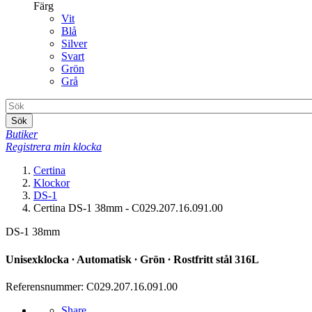
Färg
Vit
Blå
Silver
Svart
Grön
Grå
Sök
Butiker
Registrera min klocka
Certina
Klockor
DS-1
Certina DS-1 38mm - C029.207.16.091.00
DS-1 38mm
Unisexklocka ∙ Automatisk ∙ Grön ∙ Rostfritt stål 316L
Referensnummer: C029.207.16.091.00
Share