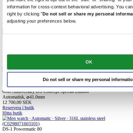
DS-1 Skeleton
information for cross-context behavioral advertising. You can
Automatisk,
⌀
40.0mm
right by clicking "
Do not sell or share my personal informa
13 200,00 SEK
adjusting your preferences below.
Reservera i butik
Hitta butik
DS-1 Skeleton
Automatisk,
⌀
40.0mm
12 600,00 SEK
Reservera i butik
OK
Hitta butik
Do not sell or share my personal informati
DS-1 Big Date Powermatic 80
60th Anniversary DS Concept Special Edition
Automatisk,
⌀
41.0mm
12 700,00 SEK
Reservera i butik
Hitta butik
DS-1 Powermatic 80