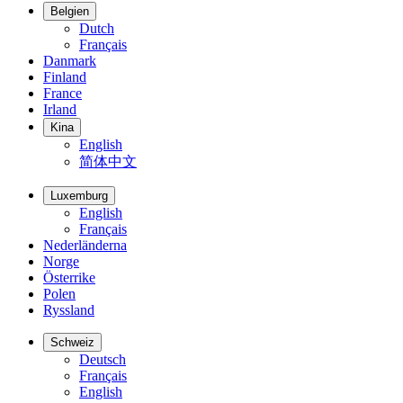
Belgien
Dutch
Français
Danmark
Finland
France
Irland
Kina
English
简体中文
Luxemburg
English
Français
Nederländerna
Norge
Österrike
Polen
Ryssland
Schweiz
Deutsch
Français
English