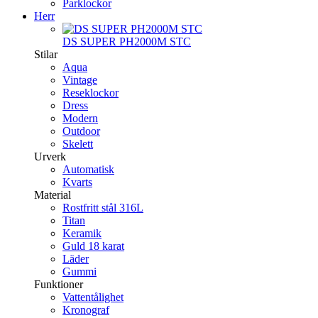
Parklockor
Herr
DS SUPER PH2000M STC
Stilar
Aqua
Vintage
Reseklockor
Dress
Modern
Outdoor
Skelett
Urverk
Automatisk
Kvarts
Material
Rostfritt stål 316L
Titan
Keramik
Guld 18 karat
Läder
Gummi
Funktioner
Vattentålighet
Kronograf