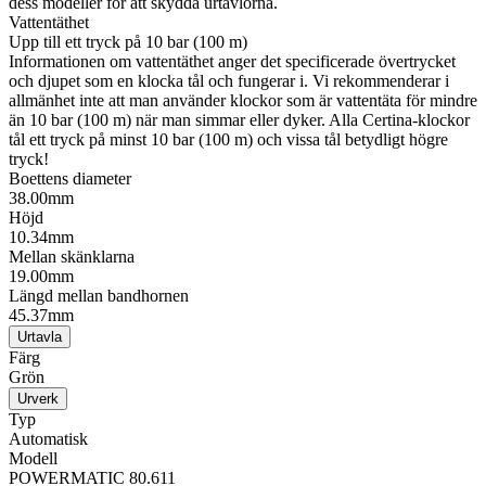
dess modeller för att skydda urtavlorna.
Vattentäthet
Upp till ett tryck på 10 bar (100 m)
Informationen om vattentäthet anger det specificerade övertrycket
och djupet som en klocka tål och fungerar i. Vi rekommenderar i
allmänhet inte att man använder klockor som är vattentäta för mindre
än 10 bar (100 m) när man simmar eller dyker. Alla Certina-klockor
tål ett tryck på minst 10 bar (100 m) och vissa tål betydligt högre
tryck!
Boettens diameter
38.00mm
Höjd
10.34mm
Mellan skänklarna
19.00mm
Längd mellan bandhornen
45.37mm
Urtavla
Färg
Grön
Urverk
Typ
Automatisk
Modell
POWERMATIC 80.611