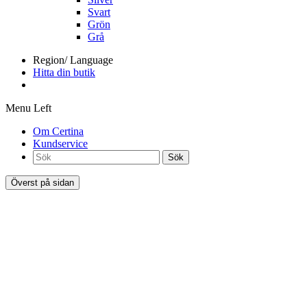
Svart
Grön
Grå
Region/ Language
Hitta din butik
Menu Left
Om Certina
Kundservice
Sök
Överst på sidan