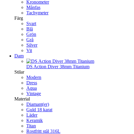
Kronometer
Månfas
Tachymeter
Färg
Svart
Blå
Grön
Grå
Silver
Vit
Dam
DS Action Diver 38mm Titanium
Stilar
Modern
Dress
Aqua
Vintage
Material
Diamant(er)
Guld 18 karat
Läder
Keramik
Titan
Rostfritt stål 316L