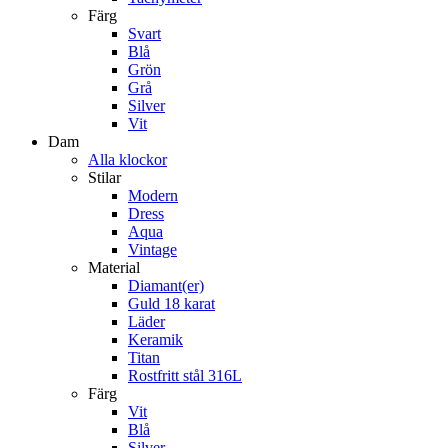
Färg
Svart
Blå
Grön
Grå
Silver
Vit
Dam
Alla klockor
Stilar
Modern
Dress
Aqua
Vintage
Material
Diamant(er)
Guld 18 karat
Läder
Keramik
Titan
Rostfritt stål 316L
Färg
Vit
Blå
Silver