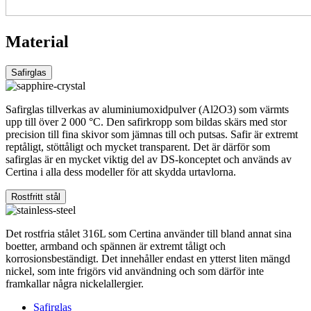
Material
Safirglas
Safirglas tillverkas av aluminiumoxidpulver (Al2O3) som värmts
upp till över 2 000 °C. Den safirkropp som bildas skärs med stor
precision till fina skivor som jämnas till och putsas. Safir är extremt
reptåligt, stöttåligt och mycket transparent. Det är därför som
safirglas är en mycket viktig del av DS-konceptet och används av
Certina i alla dess modeller för att skydda urtavlorna.
Rostfritt stål
Det rostfria stålet 316L som Certina använder till bland annat sina
boetter, armband och spännen är extremt tåligt och
korrosionsbeständigt. Det innehåller endast en ytterst liten mängd
nickel, som inte frigörs vid användning och som därför inte
framkallar några nickelallergier.
Safirglas