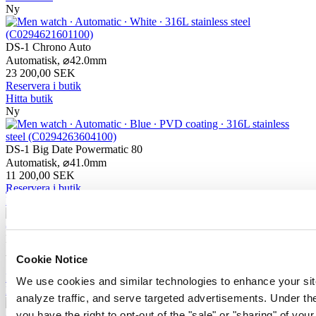
Ny
DS-1 Chrono Auto
Automatisk,
⌀
42.0mm
23 200,00 SEK
Reservera i butik
Hitta butik
Ny
DS-1 Big Date Powermatic 80
Automatisk,
⌀
41.0mm
11 200,00 SEK
Reservera i butik
Hitta butik
DS-1 Day Date
Automatisk,
⌀
40.0mm
Cookie Notice
10 200,00 SEK
Reservera i butik
We use cookies and similar technologies to enhance your sit
Hitta butik
analyze traffic, and serve targeted advertisements. Under
you have the right to opt-out of the "sale" or "sharing" of you