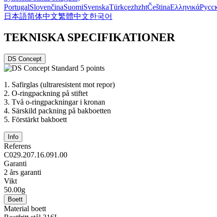
Portugal
Slovenčina
Suomi
Svenska
Türkçe
zh
zht
Čeština
Ελληνικά
Русс
日本語
简体中文
繁體中文
한국어
TEKNISKA SPECIFIKATIONER
DS Concept
1.
Safirglas (ultraresistent mot repor)
2.
O-ringpackning på stiftet
3.
Två o-ringpackningar i kronan
4.
Särskild packning på bakboetten
5.
Förstärkt bakboett
Info
Referens
C029.207.16.091.00
Garanti
2 års garanti
Vikt
50.00g
Boett
Material boett