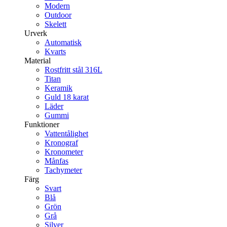
Modern
Outdoor
Skelett
Urverk
Automatisk
Kvarts
Material
Rostfritt stål 316L
Titan
Keramik
Guld 18 karat
Läder
Gummi
Funktioner
Vattentålighet
Kronograf
Kronometer
Månfas
Tachymeter
Färg
Svart
Blå
Grön
Grå
Silver