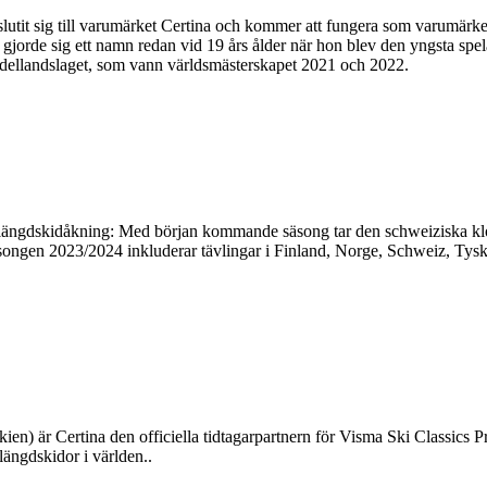
nslutit sig till varumärket Certina och kommer att fungera som varumär
gjorde sig ett namn redan vid 19 års ålder när hon blev den yngsta spel
padellandslaget, som vann världsmästerskapet 2021 och 2022.
 längdskidåkning: Med början kommande säsong tar den schweiziska klockt
Säsongen 2023/2024 inkluderar tävlingar i Finland, Norge, Schweiz, Ty
en) är Certina den officiella tidtagarpartnern för Visma Ski Classics 
längdskidor i världen..