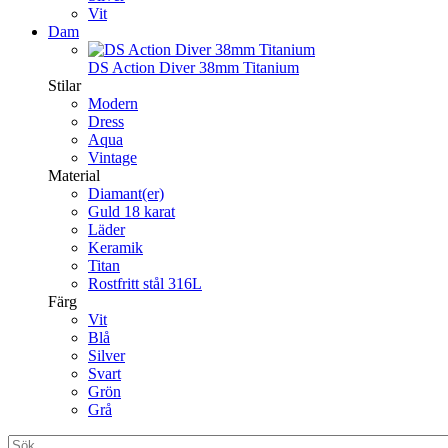
Vit
Dam
DS Action Diver 38mm Titanium
Stilar
Modern
Dress
Aqua
Vintage
Material
Diamant(er)
Guld 18 karat
Läder
Keramik
Titan
Rostfritt stål 316L
Färg
Vit
Blå
Silver
Svart
Grön
Grå