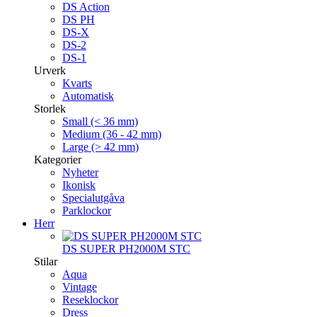
DS Action
DS PH
DS-X
DS-2
DS-1
Urverk
Kvarts
Automatisk
Storlek
Small (< 36 mm)
Medium (36 - 42 mm)
Large (> 42 mm)
Kategorier
Nyheter
Ikonisk
Specialutgåva
Parklockor
Herr
DS SUPER PH2000M STC
Stilar
Aqua
Vintage
Reseklockor
Dress