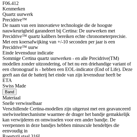
F06.412
Kenmerken
Quartz uurwerk
Precidrive™
De naam van een innovatieve technologie die de hoogste
nauwkeurigheid garandeert bij Certina: De uurwerken met
Precidrive™ quartz kalibers bereiken echte chronometerprecisie.
Met een koersafwijking van +/-10 seconden per jaar is een
Precidrive™ uurw
Einde levensduur indicatie
Sommige Certina quartz uurwerken - en alle Precidrive(TM)
modellen zonder uitzondering, of het nu een driehandige variant of
een chronograaf is - hebben een EOL-indicator (End of Life). Deze
geeft aan dat de batterij het einde van zijn levensduur heeft be
ETA
Swiss Made
Band
Materiaal
Snelle verwisselbaar
Verschillende Certina-modellen zijn uitgerust met een geavanceerd
snelwisselmechanisme waarmee de drager het bandje gemakkelijk
kan verwijderen en omwisselen voor een ander bandje. De
veerpennen in deze bandjes hebben minuscule hendeltjes die
eenvoudig in
Roestvrij staal 316L