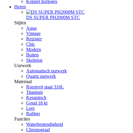
Koppel horloges
Heren
DS SUPER PH2000M STC
Stijlen
Aqua
Vintage
Reiziger
Chic
Modern
Buiten
Skeleton
Uurwerk
Automatisch uurwerk
Quartz uurwerk
Materiaal
Roestvrij staal 316L
Titanium
Keramisch
Goud 18 kt
Leer
Rubber
Functies
Waterbestendigheid
Chronograaf