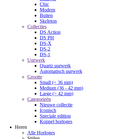
Chic
Modern
Buiten
Skeleton
Collecties
DS Action
DS PH
DS-X
DS-2
DS-1
Uurwerk
Quartz uurwerk
Automatisch uurwerk
Grootte
Small (< 36 mm)
Medium (36 - 42 mm)
Large (> 42 mm)
Categorieën
Nieuwe collectie
Iconisch
Speciale edition
Koppel horloges
Heren
Alle Horloges
Stijlen