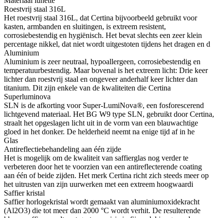
Materiaal lunette
Roestvrij staal 316L
Het roestvrij staal 316L, dat Certina bijvoorbeeld gebruikt voor
kasten, armbanden en sluitingen, is extreem resistent,
corrosiebestendig en hygiënisch. Het bevat slechts een zeer klein
percentage nikkel, dat niet wordt uitgestoten tijdens het dragen en d
Aluminium
Aluminium is zeer neutraal, hypoallergeen, corrosiebestendig en
temperatuurbestendig. Maar bovenal is het extreem licht: Drie keer
lichter dan roestvrij staal en ongeveer anderhalf keer lichter dan
titanium. Dit zijn enkele van de kwaliteiten die Certina
Superluminova
SLN is de afkorting voor Super-LumiNova®, een fosforescerend
lichtgevend materiaal. Het BG W9 type SLN, gebruikt door Certina,
straalt het opgeslagen licht uit in de vorm van een blauwachtige
gloed in het donker. De helderheid neemt na enige tijd af in he
Glas
Antireflectiebehandeling aan één zijde
Het is mogelijk om de kwaliteit van saffierglas nog verder te
verbeteren door het te voorzien van een antireflecterende coating
aan één of beide zijden. Het merk Certina richt zich steeds meer op
het uitrusten van zijn uurwerken met een extreem hoogwaardi
Saffier kristal
Saffier horlogekristal wordt gemaakt van aluminiumoxidekracht
(Al2O3) die tot meer dan 2000 °C wordt verhit. De resulterende