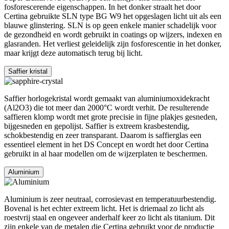
fosforescerende eigenschappen. In het donker straalt het door
Certina gebruikte SLN type BG W9 het opgeslagen licht uit als een
blauwe glinstering. SLN is op geen enkele manier schadelijk voor
de gezondheid en wordt gebruikt in coatings op wijzers, indexen en
glasranden. Het verliest geleidelijk zijn fosforescentie in het donker,
maar krijgt deze automatisch terug bij licht.
Saffier kristal
Saffier horlogekristal wordt gemaakt van aluminiumoxidekracht
(Al2O3) die tot meer dan 2000°C wordt verhit. De resulterende
saffieren klomp wordt met grote precisie in fijne plakjes gesneden,
bijgesneden en gepolijst. Saffier is extreem krasbestendig,
schokbestendig en zeer transparant. Daarom is saffierglas een
essentieel element in het DS Concept en wordt het door Certina
gebruikt in al haar modellen om de wijzerplaten te beschermen.
Aluminium
Aluminium is zeer neutraal, corrosievast en temperatuurbestendig.
Bovenal is het echter extreem licht. Het is driemaal zo licht als
roestvrij staal en ongeveer anderhalf keer zo licht als titanium. Dit
zijn enkele van de metalen die Certina gebruikt voor de productie