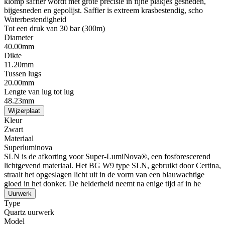
klomp saffier wordt met grote precisie in fijne plakjes gesneden,
bijgesneden en gepolijst. Saffier is extreem krasbestendig, scho
Waterbestendigheid
Tot een druk van 30 bar (300m)
Diameter
40.00mm
Dikte
11.20mm
Tussen lugs
20.00mm
Lengte van lug tot lug
48.23mm
Wijzerplaat
Kleur
Zwart
Materiaal
Superluminova
SLN is de afkorting voor Super-LumiNova®, een fosforescerend
lichtgevend materiaal. Het BG W9 type SLN, gebruikt door Certina,
straalt het opgeslagen licht uit in de vorm van een blauwachtige
gloed in het donker. De helderheid neemt na enige tijd af in he
Uurwerk
Type
Quartz uurwerk
Model