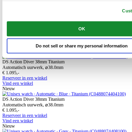
Cus
Het 316L roestvrije staal dat Certina onder meer gebruikt voor
kasten, banden en gespen, is enorm bestendig en corrosievast. Het
bevat slechts een minieme hoeveelheid nikkel, dat niet vrijkomt
OK
tijdens het dragen en derhalve geen nikkelallergie veroorzaakt.
Gerelateerde producten
Do not sell or share my personal information
DS Action Diver 38mm Titanium
Automatisch uurwerk,
⌀
38.0mm
€ 1.095,-
Reserveer in een winkel
Vind een winkel
Nieuw
DS Action Diver 38mm Titanium
Automatisch uurwerk,
⌀
38.0mm
€ 1.095,-
Reserveer in een winkel
Vind een winkel
Nieuw