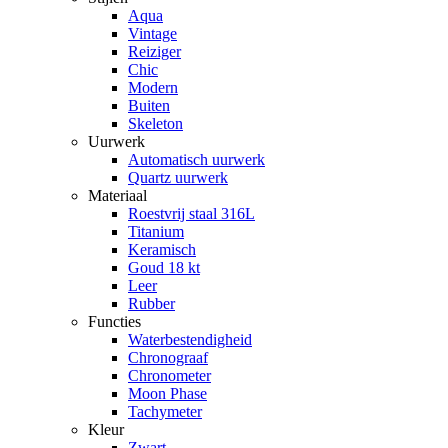
Aqua
Vintage
Reiziger
Chic
Modern
Buiten
Skeleton
Uurwerk
Automatisch uurwerk
Quartz uurwerk
Materiaal
Roestvrij staal 316L
Titanium
Keramisch
Goud 18 kt
Leer
Rubber
Functies
Waterbestendigheid
Chronograaf
Chronometer
Moon Phase
Tachymeter
Kleur
Zwart