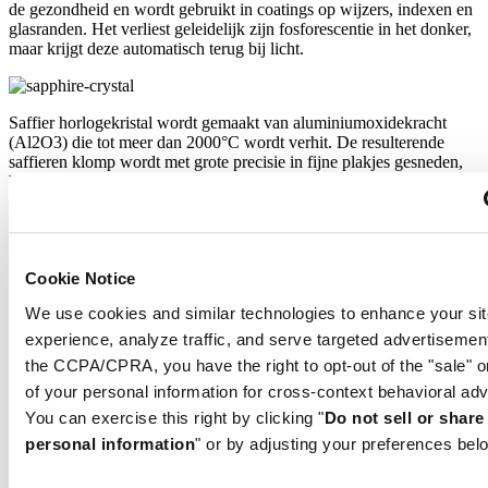
de gezondheid en wordt gebruikt in coatings op wijzers, indexen en
glasranden. Het verliest geleidelijk zijn fosforescentie in het donker,
maar krijgt deze automatisch terug bij licht.
Saffier horlogekristal wordt gemaakt van aluminiumoxidekracht
(Al2O3) die tot meer dan 2000°C wordt verhit. De resulterende
saffieren klomp wordt met grote precisie in fijne plakjes gesneden,
bijgesneden en gepolijst. Saffier is extreem krasbestendig,
schokbestendig en zeer transparant. Daarom is saffierglas een
essentieel element in het DS Concept en wordt het door Certina
gebruikt in al haar modellen om de wijzerplaten te beschermen.
Cookie Notice
We use cookies and similar technologies to enhance your sit
Aluminium is zeer neutraal, corrosievast en temperatuurbestendig.
Bovenal is het echter extreem licht. Het is driemaal zo licht als
experience, analyze traffic, and serve targeted advertisemen
roestvrij staal en ongeveer anderhalf keer zo licht als titanium. Dit
the CCPA/CPRA, you have the right to opt-out of the "sale" o
zijn enkele van de metalen die Certina gebruikt voor de productie
of your personal information for cross-context behavioral adv
van uitzonderlijk lichte kasten en gespen. Het merk gebruikt alleen
geanodiseerd aluminium. Deze zeer duurzame beschermlaag maakt
You can exercise this right by clicking "
Do not sell or shar
niet alleen extra harding van het materiaal mogelijk, maar het kan
personal information
" or by adjusting your preferences bel
ook geproduceerd worden in elke door de ontwerpers gewenste
kleur.