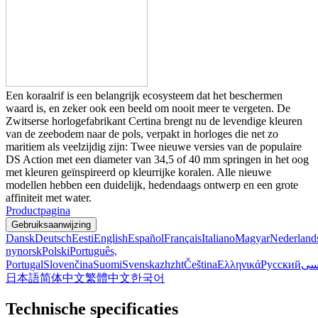
Een koraalrif is een belangrijk ecosysteem dat het beschermen
waard is, en zeker ook een beeld om nooit meer te vergeten. De
Zwitserse horlogefabrikant Certina brengt nu de levendige kleuren
van de zeebodem naar de pols, verpakt in horloges die net zo
maritiem als veelzijdig zijn: Twee nieuwe versies van de populaire
DS Action met een diameter van 34,5 of 40 mm springen in het oog
met kleuren geïnspireerd op kleurrijke koralen. Alle nieuwe
modellen hebben een duidelijk, hedendaags ontwerp en een grote
affiniteit met water.
Productpagina
Gebruiksaanwijzing
Dansk
Deutsch
Eesti
English
Español
Français
Italiano
Magyar
Nederland
nynorsk
Polski
Português,
Portugal
Slovenčina
Suomi
Svenska
zh
zht
Čeština
Ελληνικά
Русский
سی
日本語
简体中文
繁體中文
한국어
Technische specificaties