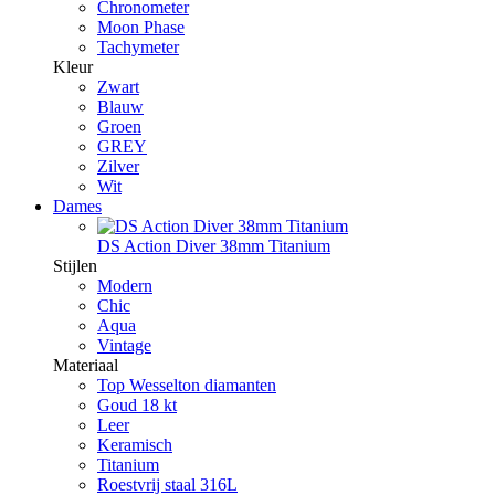
Chronometer
Moon Phase
Tachymeter
Kleur
Zwart
Blauw
Groen
GREY
Zilver
Wit
Dames
DS Action Diver 38mm Titanium
Stijlen
Modern
Chic
Aqua
Vintage
Materiaal
Top Wesselton diamanten
Goud 18 kt
Leer
Keramisch
Titanium
Roestvrij staal 316L