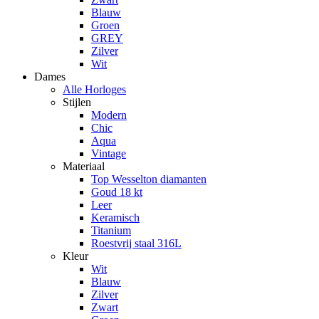
Blauw
Groen
GREY
Zilver
Wit
Dames
Alle Horloges
Stijlen
Modern
Chic
Aqua
Vintage
Materiaal
Top Wesselton diamanten
Goud 18 kt
Leer
Keramisch
Titanium
Roestvrij staal 316L
Kleur
Wit
Blauw
Zilver
Zwart