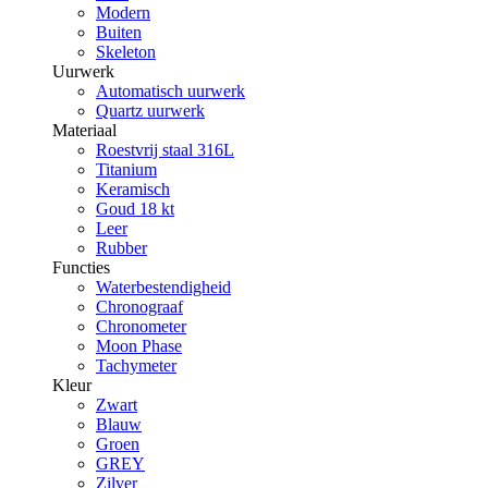
Modern
Buiten
Skeleton
Uurwerk
Automatisch uurwerk
Quartz uurwerk
Materiaal
Roestvrij staal 316L
Titanium
Keramisch
Goud 18 kt
Leer
Rubber
Functies
Waterbestendigheid
Chronograaf
Chronometer
Moon Phase
Tachymeter
Kleur
Zwart
Blauw
Groen
GREY
Zilver