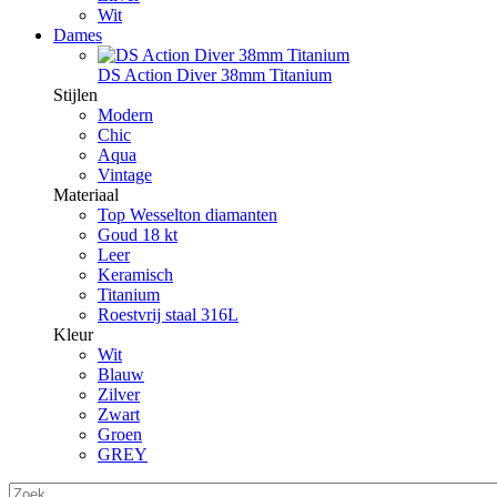
Wit
Dames
DS Action Diver 38mm Titanium
Stijlen
Modern
Chic
Aqua
Vintage
Materiaal
Top Wesselton diamanten
Goud 18 kt
Leer
Keramisch
Titanium
Roestvrij staal 316L
Kleur
Wit
Blauw
Zilver
Zwart
Groen
GREY