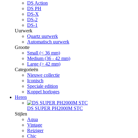
DS Action
DS PH
DS-X
DS-2
DS-1
Uurwerk
Quartz uurwerk
Automatisch uurwerk
Grootte
Small (< 36 mm)
Medium (36 - 42 mm)
Large (> 42 mm)
Categorieën
Nieuwe collectie
Iconisch
Speciale edition
Koppel horloges
Heren
DS SUPER PH2000M STC
Stijlen
Aqua
Vintage
Reiziger
Chic