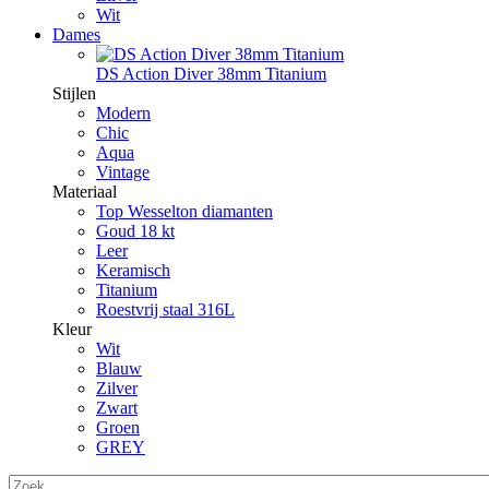
Wit
Dames
DS Action Diver 38mm Titanium
Stijlen
Modern
Chic
Aqua
Vintage
Materiaal
Top Wesselton diamanten
Goud 18 kt
Leer
Keramisch
Titanium
Roestvrij staal 316L
Kleur
Wit
Blauw
Zilver
Zwart
Groen
GREY