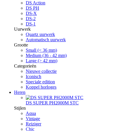
DS Action
DS PH
DS-X
DS-2
DS-1
Uurwerk
Quartz uurwerk
Automatisch uurwerk
Grootte
Small (< 36 mm)
Medium (36 - 42 mm)
Large (> 42 mm)
Categorieën
Nieuwe collectie
Iconisch
Speciale edition
Koppel horloges
Heren
DS SUPER PH2000M STC
Stijlen
Aqua
Vintage
Reiziger
Chic