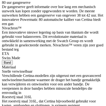
80 uur gangreserve
De gangreserve geeft informatie over hoe lang een mechanisch
uurwerk kan lopen zonder opgewonden te worden. De meeste
uurwerken hebben een gangreserve van ongeveer 38 tot 42 uur. Het
innovatieve Powermatic 80 automatische kaliber van Certina biedt
een gan
Nivachron™
Een innovatieve nieuwe legering op basis van titanium die wordt
gebruikt voor balansveren. Dit revolutionaire materiaal is
ontwikkeld in samenwerking met de Swatch Group en wordt
gebruikt in geselecteerde merken. Nivachron™ veren zijn zeer goed
bestand teg
ETA
Swiss Made
Band
Materiaal
Snelle verwisselbaar
Verschillende Certina-modellen zijn uitgerust met een geavanceerd
snelwisselmechanisme waarmee de drager het bandje gemakkelijk
kan verwijderen en omwisselen voor een ander bandje. De
veerpennen in deze bandjes hebben minuscule hendeltjes die
eenvoudig in
Roestvrij staal 316L
Het roestvrij staal 316L, dat Certina bijvoorbeeld gebruikt voor
kasten, armbanden en sluitingen, is extreem resistent,