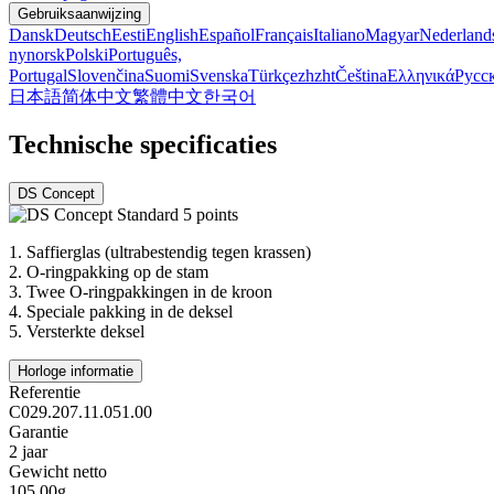
Gebruiksaanwijzing
Dansk
Deutsch
Eesti
English
Español
Français
Italiano
Magyar
Nederland
nynorsk
Polski
Português,
Portugal
Slovenčina
Suomi
Svenska
Türkçe
zh
zht
Čeština
Ελληνικά
Русс
日本語
简体中文
繁體中文
한국어
Technische specificaties
DS Concept
1.
Saffierglas (ultrabestendig tegen krassen)
2.
O-ringpakking op de stam
3.
Twee O-ringpakkingen in de kroon
4.
Speciale pakking in de deksel
5.
Versterkte deksel
Horloge informatie
Referentie
C029.207.11.051.00
Garantie
2 jaar
Gewicht netto
105.00g