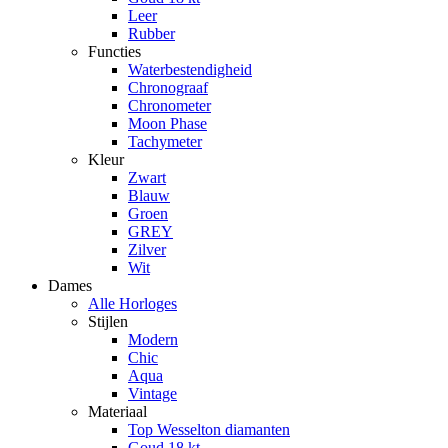
Leer
Rubber
Functies
Waterbestendigheid
Chronograaf
Chronometer
Moon Phase
Tachymeter
Kleur
Zwart
Blauw
Groen
GREY
Zilver
Wit
Dames
Alle Horloges
Stijlen
Modern
Chic
Aqua
Vintage
Materiaal
Top Wesselton diamanten
Goud 18 kt