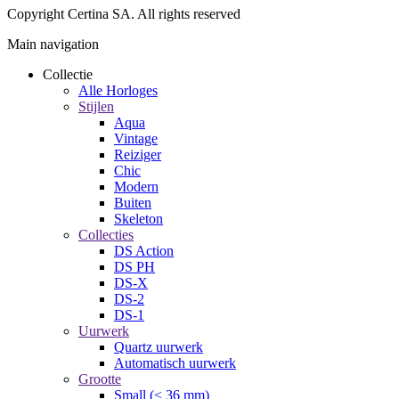
Copyright Certina SA. All rights reserved
Main navigation
Collectie
Alle Horloges
Stijlen
Aqua
Vintage
Reiziger
Chic
Modern
Buiten
Skeleton
Collecties
DS Action
DS PH
DS-X
DS-2
DS-1
Uurwerk
Quartz uurwerk
Automatisch uurwerk
Grootte
Small (< 36 mm)