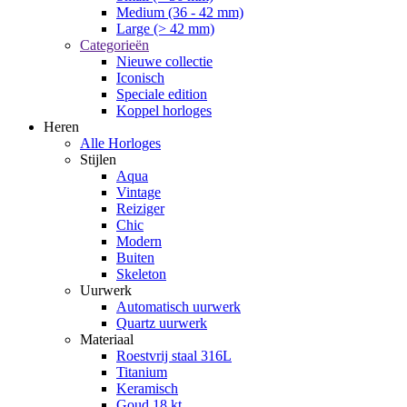
Medium (36 - 42 mm)
Large (> 42 mm)
Categorieën
Nieuwe collectie
Iconisch
Speciale edition
Koppel horloges
Heren
Alle Horloges
Stijlen
Aqua
Vintage
Reiziger
Chic
Modern
Buiten
Skeleton
Uurwerk
Automatisch uurwerk
Quartz uurwerk
Materiaal
Roestvrij staal 316L
Titanium
Keramisch
Goud 18 kt