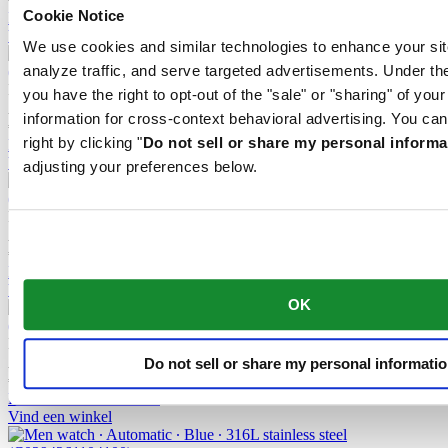
Cookie Notice
Reserveer in een winkel
Vind een winkel
We use cookies and similar technologies to enhance your sit
analyze traffic, and serve targeted advertisements. Under
DS-1 Skeleton
you have the right to opt-out of the "sale" or "sharing" of you
Automatisch uurwerk,
⌀
40.0mm
information for cross-context behavioral advertising. You can
€ 1.100,-
right by clicking "
Do not sell or share my personal informa
Reserveer in een winkel
Vind een winkel
adjusting your preferences below.
DS-1 Skeleton
Automatisch uurwerk,
⌀
40.0mm
€ 1.050,-
Reserveer in een winkel
Vind een winkel
OK
DS-1 Powermatic 80
Automatisch uurwerk,
⌀
40.0mm
Do not sell or share my personal informati
€ 765,-
Reserveer in een winkel
Vind een winkel