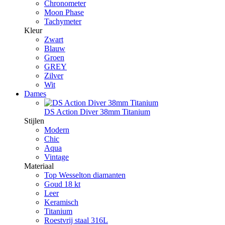
Chronometer
Moon Phase
Tachymeter
Kleur
Zwart
Blauw
Groen
GREY
Zilver
Wit
Dames
DS Action Diver 38mm Titanium
Stijlen
Modern
Chic
Aqua
Vintage
Materiaal
Top Wesselton diamanten
Goud 18 kt
Leer
Keramisch
Titanium
Roestvrij staal 316L