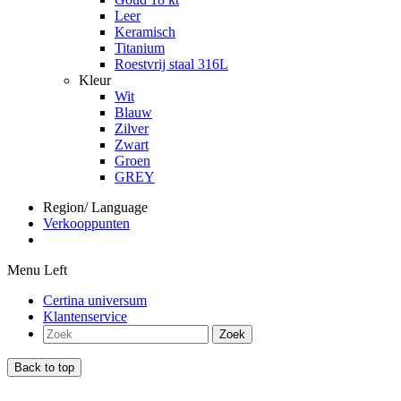
Leer
Keramisch
Titanium
Roestvrij staal 316L
Kleur
Wit
Blauw
Zilver
Zwart
Groen
GREY
Region/ Language
Verkooppunten
Menu Left
Certina universum
Klantenservice
Zoek
Back to top