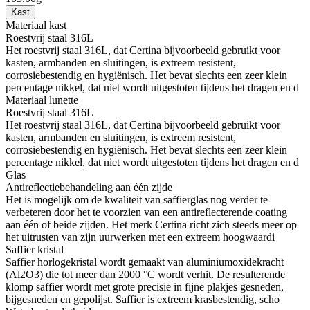
Kast
Materiaal kast
Roestvrij staal 316L
Het roestvrij staal 316L, dat Certina bijvoorbeeld gebruikt voor
kasten, armbanden en sluitingen, is extreem resistent,
corrosiebestendig en hygiënisch. Het bevat slechts een zeer klein
percentage nikkel, dat niet wordt uitgestoten tijdens het dragen en d
Materiaal lunette
Roestvrij staal 316L
Het roestvrij staal 316L, dat Certina bijvoorbeeld gebruikt voor
kasten, armbanden en sluitingen, is extreem resistent,
corrosiebestendig en hygiënisch. Het bevat slechts een zeer klein
percentage nikkel, dat niet wordt uitgestoten tijdens het dragen en d
Glas
Antireflectiebehandeling aan één zijde
Het is mogelijk om de kwaliteit van saffierglas nog verder te
verbeteren door het te voorzien van een antireflecterende coating
aan één of beide zijden. Het merk Certina richt zich steeds meer op
het uitrusten van zijn uurwerken met een extreem hoogwaardi
Saffier kristal
Saffier horlogekristal wordt gemaakt van aluminiumoxidekracht
(Al2O3) die tot meer dan 2000 °C wordt verhit. De resulterende
klomp saffier wordt met grote precisie in fijne plakjes gesneden,
bijgesneden en gepolijst. Saffier is extreem krasbestendig, scho