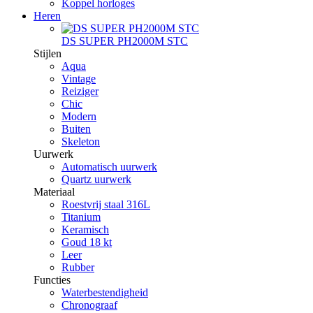
Koppel horloges
Heren
DS SUPER PH2000M STC
Stijlen
Aqua
Vintage
Reiziger
Chic
Modern
Buiten
Skeleton
Uurwerk
Automatisch uurwerk
Quartz uurwerk
Materiaal
Roestvrij staal 316L
Titanium
Keramisch
Goud 18 kt
Leer
Rubber
Functies
Waterbestendigheid
Chronograaf