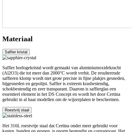
Materiaal
Saffier kristal
Saffier horlogekristal wordt gemaakt van aluminiumoxidekracht
(Al2O3) die tot meer dan 2000°C wordt verhit. De resulterende
saffieren klomp wordt met grote precisie in fijne plakjes gesneden,
bijgesneden en gepolijst. Saffier is extreem krasbestendig,
schokbestendig en zeer transparant. Daarom is saffierglas een
essentieel element in het DS Concept en wordt het door Certina
gebruikt in al haar modellen om de wijzerplaten te beschermen.
Roestvrij staal
Het 316L roestvrije staal dat Certina onder meer gebruikt voor
kasten, banden en gespen, is enorm bestendig en corrosievast. Het