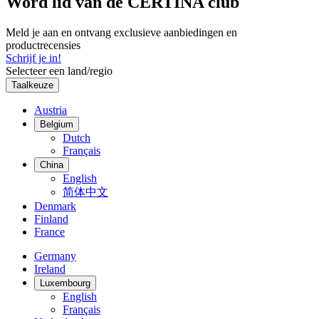
Word lid van de CERTINA club
Meld je aan en ontvang exclusieve aanbiedingen en
productrecensies
Schrijf je in!
Selecteer een land/regio
Taalkeuze
Austria
Belgium
Dutch
Français
China
English
简体中文
Denmark
Finland
France
Germany
Ireland
Luxembourg
English
Français