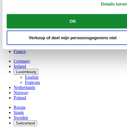
Austria
Details tone
Belgium
Dutch
Français
OK
China
English
简体中文
Verkoop of deel mijn persoonsgegevens niet
Denmark
Finland
France
Germany
Ireland
Luxembourg
English
Français
Netherlands
Norway
Poland
Russia
Spain
Sweden
Switzerland