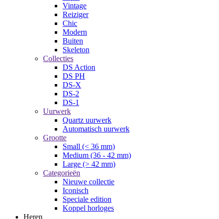
Vintage
Reiziger
Chic
Modern
Buiten
Skeleton
Collecties
DS Action
DS PH
DS-X
DS-2
DS-1
Uurwerk
Quartz uurwerk
Automatisch uurwerk
Grootte
Small (< 36 mm)
Medium (36 - 42 mm)
Large (> 42 mm)
Categorieën
Nieuwe collectie
Iconisch
Speciale edition
Koppel horloges
Heren