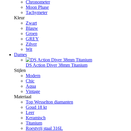
Chronometer
Moon Phase
Tachymeter
Kleur
Zwart
Blauw
Groen
GREY
Zilver
Wit
Dames
DS Action Diver 38mm Titanium
Stijlen
Modern
Chic
Aqua
Vintage
Materiaal
Top Wesselton diamanten
Goud 18 kt
Leer
Keramisch
Titanium
Roestvrij staal 316L