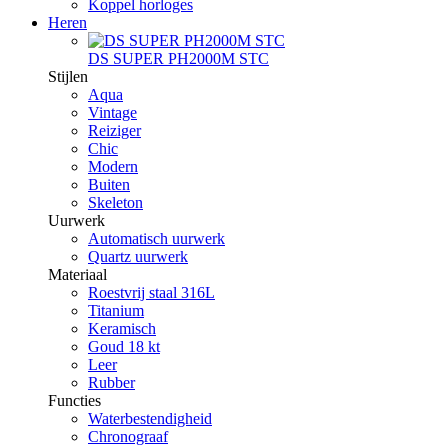
Koppel horloges
Heren
DS SUPER PH2000M STC
Stijlen
Aqua
Vintage
Reiziger
Chic
Modern
Buiten
Skeleton
Uurwerk
Automatisch uurwerk
Quartz uurwerk
Materiaal
Roestvrij staal 316L
Titanium
Keramisch
Goud 18 kt
Leer
Rubber
Functies
Waterbestendigheid
Chronograaf