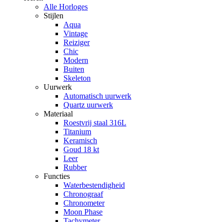
Alle Horloges
Stijlen
Aqua
Vintage
Reiziger
Chic
Modern
Buiten
Skeleton
Uurwerk
Automatisch uurwerk
Quartz uurwerk
Materiaal
Roestvrij staal 316L
Titanium
Keramisch
Goud 18 kt
Leer
Rubber
Functies
Waterbestendigheid
Chronograaf
Chronometer
Moon Phase
Tachymeter