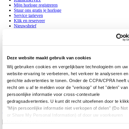
Mijn horloge registreren
Stuur ons gratis je horloge
Service tarieven
Klik en reserveer
Nieuwsbrief
Legal
Gebruikersvoorwaarden
Privacyverklaring
Deze website maakt gebruik van cookies
Cookie meldingen
Contact
Wij gebruiken cookies en vergelijkbare technologieën om uw
Verkoopvoorwaarden
website-ervaring te verbeteren, het verkeer te analyseren en
Herroeping van de overeenkomst
gerichte advertenties te tonen. Onder de CCPA/CPRA heeft u
Word lid van de CERTINA club
recht om u af te melden voor de "verkoop" of het "delen" van
persoonlijke informatie voor cross-contextuele
Meld je aan en ontvang exclusieve aanbiedingen en
gedragsadvertenties. U kunt dit recht uitoefenen door te klik
productrecensies
"Mijn persoonlijke informatie niet verkopen of delen" (Do Not 
Schrijf je in!
or Share My Personal Information) of door uw voorkeuren
Selecteer een land/regio
hieronder aan te passen.
Taalkeuze