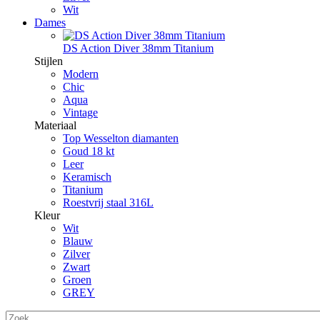
Wit
Dames
DS Action Diver 38mm Titanium
Stijlen
Modern
Chic
Aqua
Vintage
Materiaal
Top Wesselton diamanten
Goud 18 kt
Leer
Keramisch
Titanium
Roestvrij staal 316L
Kleur
Wit
Blauw
Zilver
Zwart
Groen
GREY