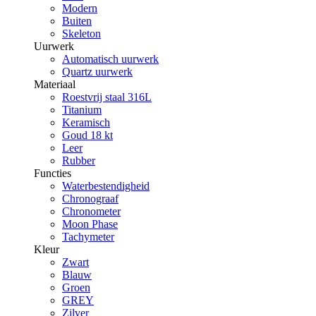
Modern
Buiten
Skeleton
Uurwerk
Automatisch uurwerk
Quartz uurwerk
Materiaal
Roestvrij staal 316L
Titanium
Keramisch
Goud 18 kt
Leer
Rubber
Functies
Waterbestendigheid
Chronograaf
Chronometer
Moon Phase
Tachymeter
Kleur
Zwart
Blauw
Groen
GREY
Zilver