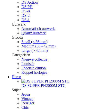
DS Action
DS PH
DS-X
DS-2
DS-1
Uurwerk
Automatisch uurwerk
Quartz uurwerk
Grootte
Small (< 36 mm)
Medium (36 - 42 mm)
Large (> 42 mm)
Categorieën
Nieuwe collectie
Iconisch
Speciale edition
Koppel horloges
Heren
DS SUPER PH2000M STC
Stijlen
Aqua
Vintage
Reiziger
Chic