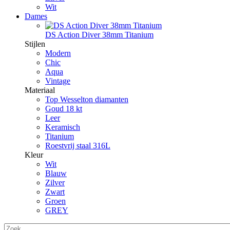
Wit
Dames
DS Action Diver 38mm Titanium
Stijlen
Modern
Chic
Aqua
Vintage
Materiaal
Top Wesselton diamanten
Goud 18 kt
Leer
Keramisch
Titanium
Roestvrij staal 316L
Kleur
Wit
Blauw
Zilver
Zwart
Groen
GREY