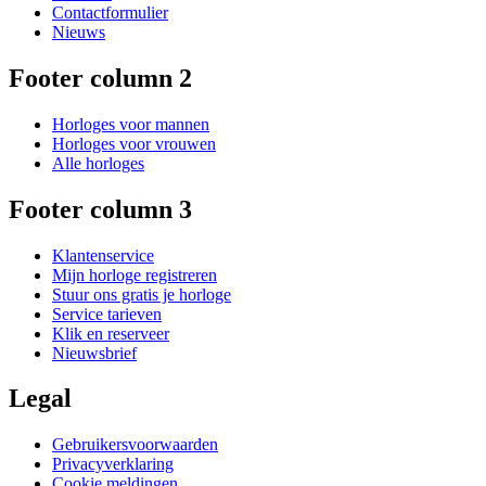
Contactformulier
Nieuws
Footer column 2
Horloges voor mannen
Horloges voor vrouwen
Alle horloges
Footer column 3
Klantenservice
Mijn horloge registreren
Stuur ons gratis je horloge
Service tarieven
Klik en reserveer
Nieuwsbrief
Legal
Gebruikersvoorwaarden
Privacyverklaring
Cookie meldingen