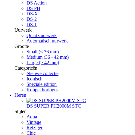
DS Action
DS PH
DS-X
DS-2
DS-1
Uurwerk
Quartz uurwerk
Automatisch uurwerk
Grootte
Small (< 36 mm)
Medium (36 - 42 mm)
Large (> 42 mm)
Categorieën
Nieuwe collectie
Iconisch
Speciale edition
Koppel horloges
Heren
DS SUPER PH2000M STC
Stijlen
Aqua
Vintage
Reiziger
Chic