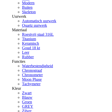
Modern
Buiten
Skeleton
Uurwerk
Automatisch uurwerk
Quartz uurwerk
Materiaal
Roestvrij staal 316L
Titanium
Keramisch
Goud 18 kt
Leer
Rubber
Functies
Waterbestendigheid
Chronograaf
Chronometer
Moon Phase
Tachymeter
Kleur
Zwart
Blauw
Groen
GREY
Zilver