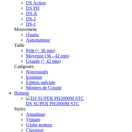
DS Action
DS PH
DS-X
DS-2
DS-1
Mouvement
Quartz
Automatique
Taille
Petit (< 36 mm)
Moyenne (36 - 42 mm)
Grande (> 42 mm)
Catégories
Nouveautés
Iconique
Édition spéciale
Montres de Couple
Homme
DS SUPER PH2000M STC
Styles
Aquatique
Vintage
Globe-trotteur
Classique