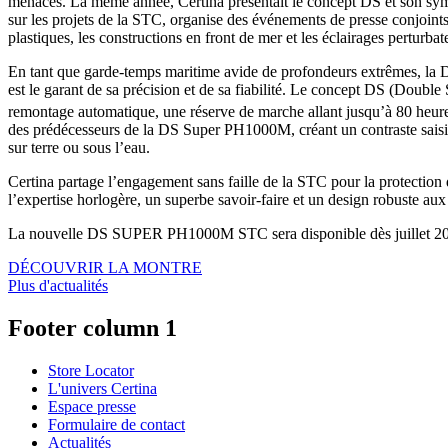
menacés. La même année, Certina présentait le concept DS et son symbol
sur les projets de la STC, organise des événements de presse conjoints e
plastiques, les constructions en front de mer et les éclairages perturba
En tant que garde-temps maritime avide de profondeurs extrêmes, l
est le garant de sa précision et de sa fiabilité. Le concept DS (Double 
remontage automatique, une réserve de marche allant jusqu’à 80 heure
des prédécesseurs de la DS Super PH1000M, créant un contraste saisiss
sur terre ou sous l’eau.
Certina partage l’engagement sans faille de la STC pour la protection 
l’expertise horlogère, un superbe savoir-faire et un design robuste aux
La nouvelle DS SUPER PH1000M STC sera disponible dès juillet 2024
DÉCOUVRIR LA MONTRE
Plus d'actualités
Footer column 1
Store Locator
L'univers Certina
Espace presse
Formulaire de contact
Actualités