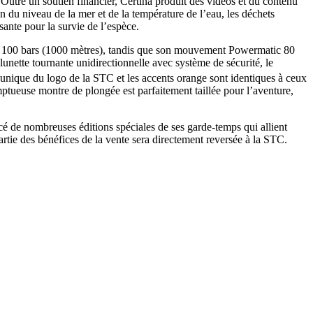
 Outre un soutien financier, Certina produit des vidéos et du contenu
on du niveau de la mer et de la température de l’eau, les déchets
sante pour la survie de l’espèce.
 100 bars (1000 mètres), tandis que son mouvement Powermatic 80
 lunette tournante unidirectionnelle avec système de sécurité, le
unique du logo de la STC et les accents orange sont identiques à ceux
ptueuse montre de plongée est parfaitement taillée pour l’aventure,
cé de nombreuses éditions spéciales de ses garde-temps qui allient
partie des bénéfices de la vente sera directement reversée à la STC.