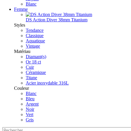
Blanc
Femme
DS Action Diver 38mm Titanium
Styles
Tendance
Classique
Aquatique
Vintage
Matériau
Diamant(s)
Or 18 ct
Cuir
Céramique
Titane
Acier inoxydable 316L
Couleur
Blanc
Bleu
Argent
Noir
Vert
Gris