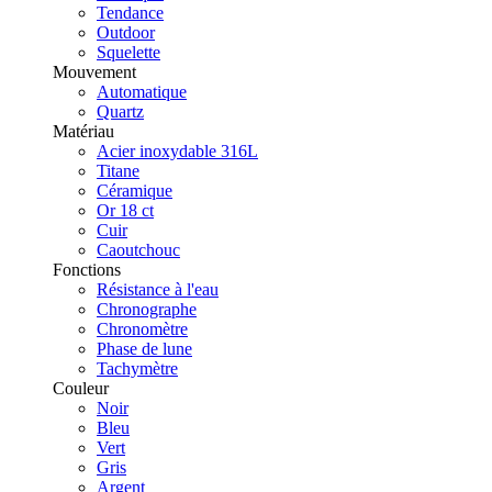
Tendance
Outdoor
Squelette
Mouvement
Automatique
Quartz
Matériau
Acier inoxydable 316L
Titane
Céramique
Or 18 ct
Cuir
Caoutchouc
Fonctions
Résistance à l'eau
Chronographe
Chronomètre
Phase de lune
Tachymètre
Couleur
Noir
Bleu
Vert
Gris
Argent