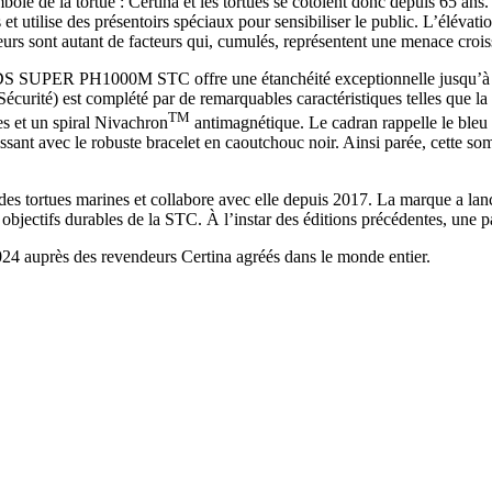
e de la tortue : Certina et les tortues se côtoient donc depuis 65 ans.
t utilise des présentoirs spéciaux pour sensibiliser le public. L’élévati
teurs sont autant de facteurs qui, cumulés, représentent une menace crois
a DS SUPER PH1000M STC offre une étanchéité exceptionnelle jusqu’à
Sécurité) est complété par de remarquables caractéristiques telles que la
TM
s et un spiral Nivachron
antimagnétique. Le cadran rappelle le bleu 
ant avec le robuste bracelet en caoutchouc noir. Ainsi parée, cette som
des tortues marines et collabore avec elle depuis 2017. La marque a lan
 objectifs durables de la STC. À l’instar des éditions précédentes, une 
 auprès des revendeurs Certina agréés dans le monde entier.