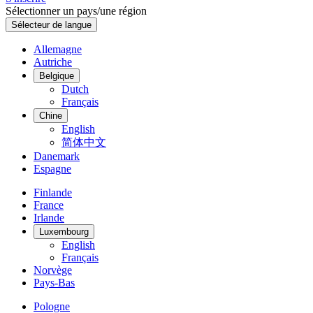
Sélectionner un pays/une région
Sélecteur de langue
Allemagne
Autriche
Belgique
Dutch
Français
Chine
English
简体中文
Danemark
Espagne
Finlande
France
Irlande
Luxembourg
English
Français
Norvège
Pays-Bas
Pologne