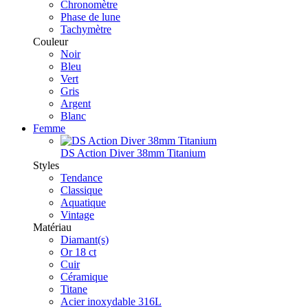
Chronomètre
Phase de lune
Tachymètre
Couleur
Noir
Bleu
Vert
Gris
Argent
Blanc
Femme
DS Action Diver 38mm Titanium
Styles
Tendance
Classique
Aquatique
Vintage
Matériau
Diamant(s)
Or 18 ct
Cuir
Céramique
Titane
Acier inoxydable 316L