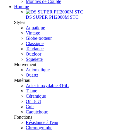
Montres de Couple
Homme
DS SUPER PH2000M STC
Styles
Aquatique
Vintage
Globe-trotteur
Classique
Tendance
Outdoor
Squelette
Mouvement
Automatique
Quartz
Matériau
Acier inoxydable 316L
Titane
Céramique
Or 18 ct
Cuir
Caoutchouc
Fonctions
Résistance à l'eau
Chronographe