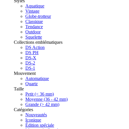
Styles
Aquatique
Vintage
Globe-trotteur
Classique
Tendance
Outdoor
Squelette
Collections emblématiques
DS Action
DS PH
DS-X
DS-2
DS-1
Mouvement
Automatique
Quartz
Taille
Petit (< 36 mm)
Moyenne (36 - 42 mm)
Grande (> 42 mm)
Catégories
Nouveautés
Iconique
Édition spéciale