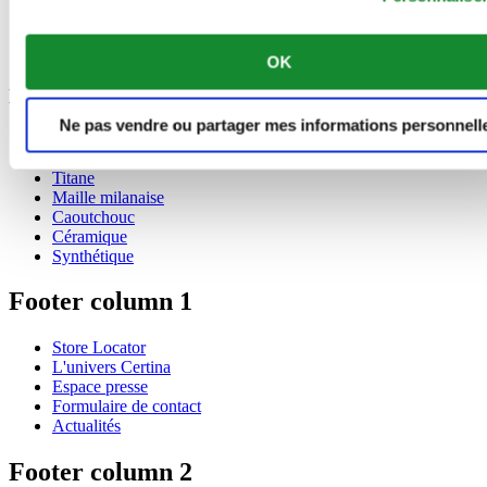
Phase de lune
Réserve de marche de 80h
Tachymètre
OK
Matière
Ne pas vendre ou partager mes informations personnell
Cuir
Acier inoxydable 316L
Titane
Maille milanaise
Caoutchouc
Céramique
Synthétique
Footer column 1
Store Locator
L'univers Certina
Espace presse
Formulaire de contact
Actualités
Footer column 2