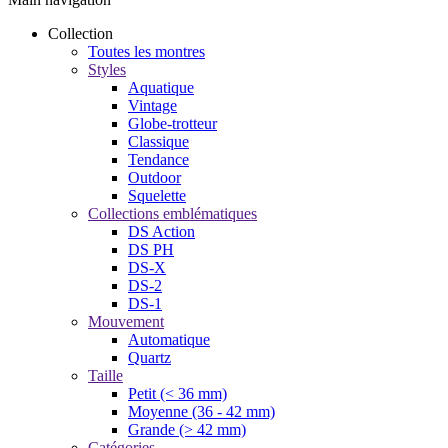
Collection
Toutes les montres
Styles
Aquatique
Vintage
Globe-trotteur
Classique
Tendance
Outdoor
Squelette
Collections emblématiques
DS Action
DS PH
DS-X
DS-2
DS-1
Mouvement
Automatique
Quartz
Taille
Petit (< 36 mm)
Moyenne (36 - 42 mm)
Grande (> 42 mm)
Catégories