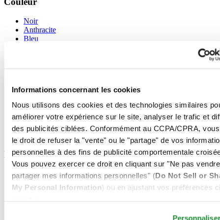
Couleur
Noir
Anthracite
Bleu
Vert
Nacre
Blanc
Argent
Marron / Brun
Informations concernant les cookies
Orange
Bleu clair
Nous utilisons des cookies et des technologies similaires po
Gris
améliorer votre expérience sur le site, analyser le trafic et di
Carbone noir
Rose
des publicités ciblées. Conformément au CCPA/CPRA, vous
Rouge
le droit de refuser la "vente" ou le "partage" de vos informati
personnelles à des fins de publicité comportementale croisée
Fonction
Vous pouvez exercer ce droit en cliquant sur "Ne pas vendre
3 aiguilles
partager mes informations personnelles" (
Do Not Sell or Sh
Chronographe
My Personal Information
) ou en ajustant vos préférences ci
Chronomètre
dessous.
GMT - 2e fuseau horaire
Montre de plongée conforme à la norme ISO 6425:2018
Mécanisme de fuseau horaire
Personnalise