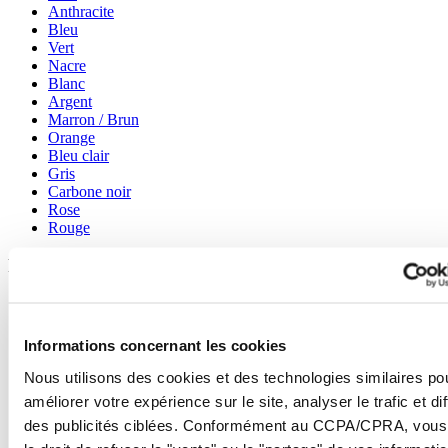
Anthracite
Bleu
Vert
Nacre
Blanc
Argent
Marron / Brun
Orange
Bleu clair
Gris
Carbone noir
Rose
Rouge
Fonction
3 aiguilles
Chronographe
Chronomètre
Informations concernant les cookies
GMT - 2e fuseau horaire
Nous utilisons des cookies et des technologies similaires po
Montre de plongée conforme à la norme ISO 6425:2018
Mécanisme de fuseau horaire
améliorer votre expérience sur le site, analyser le trafic et di
Phase de lune
des publicités ciblées. Conformément au CCPA/CPRA, vous
Réserve de marche de 80h