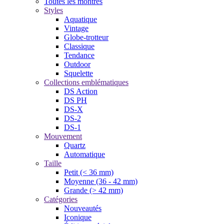
Toutes les montres
Styles
Aquatique
Vintage
Globe-trotteur
Classique
Tendance
Outdoor
Squelette
Collections emblématiques
DS Action
DS PH
DS-X
DS-2
DS-1
Mouvement
Quartz
Automatique
Taille
Petit (< 36 mm)
Moyenne (36 - 42 mm)
Grande (> 42 mm)
Catégories
Nouveautés
Iconique