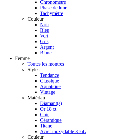
Chronomètre
Phase de lune
Tachymètre
Couleur
Noir
Bleu
Vert
Gris
Argent
Blanc
Femme
Toutes les montres
Styles
Tendance
Classique
Aquatique
Vintage
Matériau
Diamant(s)
Or 18 ct
Cuir
Céramique
Titane
Acier inoxydable 316L
Couleur