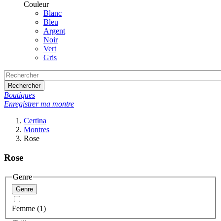
Couleur
Blanc
Bleu
Argent
Noir
Vert
Gris
Rechercher
Boutiques
Enregistrer ma montre
Certina
Montres
Rose
Rose
Genre
Genre
Femme (1)