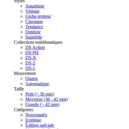
Styles
Aquatique
Vintage
Globe-trotteur
Classique
Tendance
Outdoor
Squelette
Collections emblématiques
DS Action
DS PH
DS-X
DS-2
DS-1
Mouvement
Quartz
Automatique
Taille
Petit (< 36 mm)
Moyenne (36 - 42 mm)
Grande (> 42 mm)
Catégories
Nouveautés
Iconique
Édition spéciale