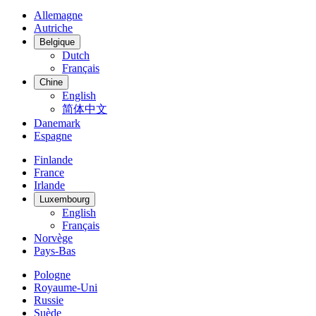
Allemagne
Autriche
Belgique
Dutch
Français
Chine
English
简体中文
Danemark
Espagne
Finlande
France
Irlande
Luxembourg
English
Français
Norvège
Pays-Bas
Pologne
Royaume-Uni
Russie
Suède