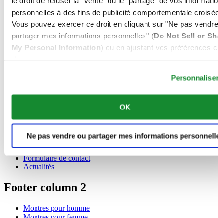
le droit de refuser la "vente" ou le "partage" de vos informati
Tachymètre
personnelles à des fins de publicité comportementale croisée
Matière
Vous pouvez exercer ce droit en cliquant sur "Ne pas vendre
partager mes informations personnelles" (
Do Not Sell or Sh
Cuir
Acier inoxydable 316L
My Personal Information
) ou en ajustant vos préférences ci
Titane
dessous.
Maille milanaise
Caoutchouc
Personnalise
Céramique
Synthétique
OK
Footer column 1
Store Locator
Ne pas vendre ou partager mes informations personnell
L'univers Certina
Espace presse
Formulaire de contact
Actualités
Footer column 2
Montres pour homme
Montres pour femme