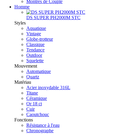
Montres de Couple
Homme
DS SUPER PH2000M STC
Styles
Aquatique
Vintage
Globe-trotteur
Classique
Tendance
Outdoor
Squelette
Mouvement
Automatique
Quartz
Matériau
Acier inoxydable 316L
Titane
Céramique
Or 18 ct
Cuir
Caoutchouc
Fonctions
Résistance à l'eau
Chronographe