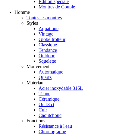
Édition spéciale
Montres de Couple
Homme
Toutes les montres
Styles
Aquatique
Vintage
Globe-trotteur
Classique
Tendance
Outdoor
Squelette
Mouvement
Automatique
Quartz
Matériau
Acier inoxydable 316L
Titane
Céramique
Or 18 ct
Cuir
Caoutchouc
Fonctions
Résistance à l'eau
Chronographe