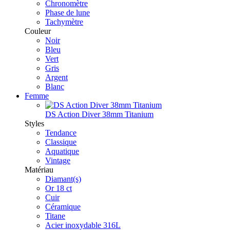
Chronomètre
Phase de lune
Tachymètre
Couleur
Noir
Bleu
Vert
Gris
Argent
Blanc
Femme
DS Action Diver 38mm Titanium
Styles
Tendance
Classique
Aquatique
Vintage
Matériau
Diamant(s)
Or 18 ct
Cuir
Céramique
Titane
Acier inoxydable 316L