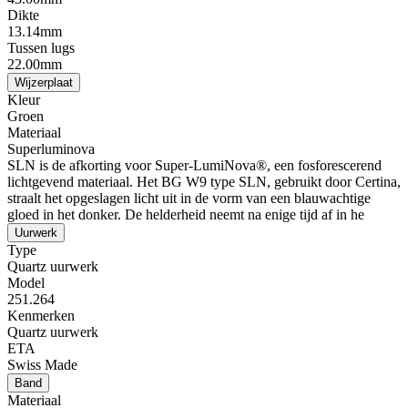
Dikte
13.14mm
Tussen lugs
22.00mm
Wijzerplaat
Kleur
Groen
Materiaal
Superluminova
SLN is de afkorting voor Super-LumiNova®, een fosforescerend
lichtgevend materiaal. Het BG W9 type SLN, gebruikt door Certina,
straalt het opgeslagen licht uit in de vorm van een blauwachtige
gloed in het donker. De helderheid neemt na enige tijd af in he
Uurwerk
Type
Quartz uurwerk
Model
251.264
Kenmerken
Quartz uurwerk
ETA
Swiss Made
Band
Materiaal