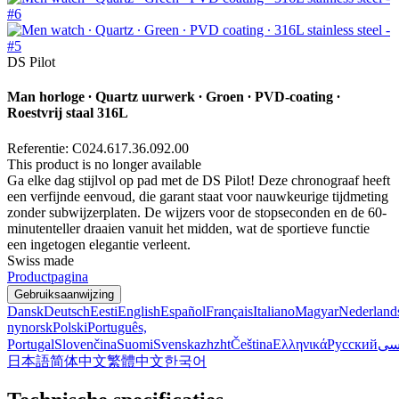
DS Pilot
Man horloge ∙ Quartz uurwerk ∙ Groen ∙ PVD-coating ∙
Roestvrij staal 316L
Referentie: C024.617.36.092.00
This product is no longer available
Ga elke dag stijlvol op pad met de DS Pilot! Deze chronograaf heeft
een verfijnde eenvoud, die garant staat voor nauwkeurige tijdmeting
zonder subwijzerplaten. De wijzers voor de stopseconden en de 60-
minutenteller draaien vanuit het midden, wat de sportieve functie
een ingetogen elegantie verleent.
Swiss made
Productpagina
Gebruiksaanwijzing
Dansk
Deutsch
Eesti
English
Español
Français
Italiano
Magyar
Nederland
nynorsk
Polski
Português,
Portugal
Slovenčina
Suomi
Svenska
zh
zht
Čeština
Ελληνικά
Русский
سی
日本語
简体中文
繁體中文
한국어