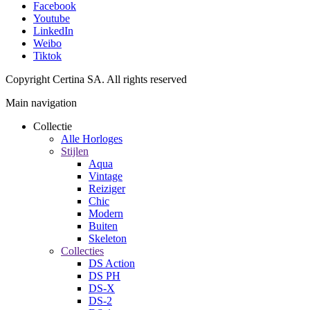
Facebook
Youtube
LinkedIn
Weibo
Tiktok
Copyright Certina SA. All rights reserved
Main navigation
Collectie
Alle Horloges
Stijlen
Aqua
Vintage
Reiziger
Chic
Modern
Buiten
Skeleton
Collecties
DS Action
DS PH
DS-X
DS-2