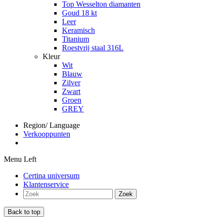
Top Wesselton diamanten
Goud 18 kt
Leer
Keramisch
Titanium
Roestvrij staal 316L
Kleur
Wit
Blauw
Zilver
Zwart
Groen
GREY
Region/ Language
Verkooppunten
Menu Left
Certina universum
Klantenservice
Zoek
Back to top