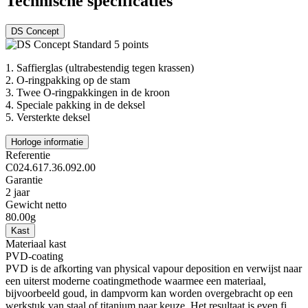
Technische specificaties
DS Concept
1.
Saffierglas (ultrabestendig tegen krassen)
2.
O-ringpakking op de stam
3.
Twee O-ringpakkingen in de kroon
4.
Speciale pakking in de deksel
5.
Versterkte deksel
Horloge informatie
Referentie
C024.617.36.092.00
Garantie
2 jaar
Gewicht netto
80.00g
Kast
Materiaal kast
PVD-coating
PVD is de afkorting van physical vapour deposition en verwijst naar
een uiterst moderne coatingmethode waarmee een materiaal,
bijvoorbeeld goud, in dampvorm kan worden overgebracht op een
werkstuk van staal of titanium naar keuze. Het resultaat is even fi