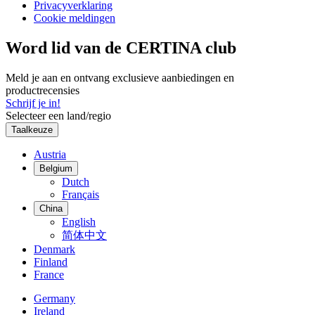
Privacyverklaring
Cookie meldingen
Word lid van de CERTINA club
Meld je aan en ontvang exclusieve aanbiedingen en
productrecensies
Schrijf je in!
Selecteer een land/regio
Taalkeuze
Austria
Belgium
Dutch
Français
China
English
简体中文
Denmark
Finland
France
Germany
Ireland