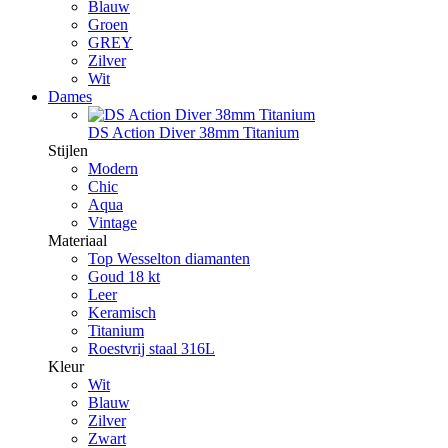
Blauw
Groen
GREY
Zilver
Wit
Dames
DS Action Diver 38mm Titanium
Stijlen
Modern
Chic
Aqua
Vintage
Materiaal
Top Wesselton diamanten
Goud 18 kt
Leer
Keramisch
Titanium
Roestvrij staal 316L
Kleur
Wit
Blauw
Zilver
Zwart