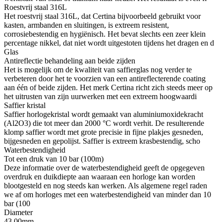
Roestvrij staal 316L
Het roestvrij staal 316L, dat Certina bijvoorbeeld gebruikt voor
kasten, armbanden en sluitingen, is extreem resistent,
corrosiebestendig en hygiënisch. Het bevat slechts een zeer klein
percentage nikkel, dat niet wordt uitgestoten tijdens het dragen en d
Glas
Antireflectie behandeling aan beide zijden
Het is mogelijk om de kwaliteit van saffierglas nog verder te
verbeteren door het te voorzien van een antireflecterende coating
aan één of beide zijden. Het merk Certina richt zich steeds meer op
het uitrusten van zijn uurwerken met een extreem hoogwaardi
Saffier kristal
Saffier horlogekristal wordt gemaakt van aluminiumoxidekracht
(Al2O3) die tot meer dan 2000 °C wordt verhit. De resulterende
klomp saffier wordt met grote precisie in fijne plakjes gesneden,
bijgesneden en gepolijst. Saffier is extreem krasbestendig, scho
Waterbestendigheid
Tot een druk van 10 bar (100m)
Deze informatie over de waterbestendigheid geeft de opgegeven
overdruk en duikdiepte aan waaraan een horloge kan worden
blootgesteld en nog steeds kan werken. Als algemene regel raden
we af om horloges met een waterbestendigheid van minder dan 10
bar (100
Diameter
43.00mm