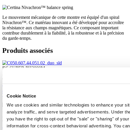
Le mouvement mécanique de cette montre est équipé d'un spiral
Nivachron™. Ce matériau innovant a été développé pour accroître
la résistance aux champs magnétiques. Ce composant important
contribue durablement à la fiabilité, à la robustesse et à la précision
du garde-temps.
Produits associés
DS SUPER PH2000M
Automatique,
⌀
43.0mm
€ 1.395,00
Acheter en ligne
Réserver dans une boutique
Trouver un point de vente
Cookie Notice
Nouveau
We use cookies and similar technologies to enhance your sit
DS SUPER PH2000M
analyze traffic, and serve targeted advertisements. Under
Automatique,
⌀
43.0mm
you have the right to opt-out of the "sale" or "sharing" of you
€ 1.395,00
information for cross-context behavioral advertising. You can
Acheter en ligne