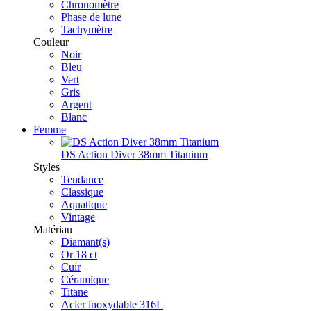
Chronomètre
Phase de lune
Tachymètre
Couleur
Noir
Bleu
Vert
Gris
Argent
Blanc
Femme
DS Action Diver 38mm Titanium
Styles
Tendance
Classique
Aquatique
Vintage
Matériau
Diamant(s)
Or 18 ct
Cuir
Céramique
Titane
Acier inoxydable 316L