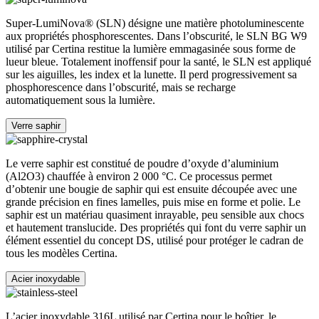
Super-LumiNova® (SLN) désigne une matière photoluminescente
aux propriétés phosphorescentes. Dans l’obscurité, le SLN BG W9
utilisé par Certina restitue la lumière emmagasinée sous forme de
lueur bleue. Totalement inoffensif pour la santé, le SLN est appliqué
sur les aiguilles, les index et la lunette. Il perd progressivement sa
phosphorescence dans l’obscurité, mais se recharge
automatiquement sous la lumière.
Verre saphir
Le verre saphir est constitué de poudre d’oxyde d’aluminium
(Al2O3) chauffée à environ 2 000 °C. Ce processus permet
d’obtenir une bougie de saphir qui est ensuite découpée avec une
grande précision en fines lamelles, puis mise en forme et polie. Le
saphir est un matériau quasiment inrayable, peu sensible aux chocs
et hautement translucide. Des propriétés qui font du verre saphir un
élément essentiel du concept DS, utilisé pour protéger le cadran de
tous les modèles Certina.
Acier inoxydable
L’acier inoxydable 316L utilisé par Certina pour le boîtier, le