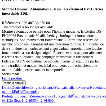
Montre Homme ∙ Automatique ∙ Noir ∙ Revêtement PVD ∙ Acier
inoxydable 316L
Référence: C036.407.36.050.00
This product is no longer available
Montre automatique pensée pour l’homme moderne, la Certina DS
PH200M Powermatic 80 allie héritage horloger et innovations
techniques. Son mouvement Powermatic 80 offre une réserve de
marche prolongée, garantissant une précision durable. Un guichet de
date s’intègre harmonieusement à son cadran, apportant une touche
fonctionnelle à son design soigné. Étanche et conçue pour affronter
les défis du quotidien, elle conjugue robustesse et raffinement.
Fidèle à l’ADN de Certina, ce modèle incarne un équilibre parfait
entre tradition et modernité, idéal pour ceux qui recherchent une
montre fiable, performante et intemporelle.
Swiss made
Fiche produit
Mode d’emploi
Dansk
Deutsch
Eesti
English
Español
Français
Italiano
Magyar
Nederland
nynorsk
Polski
Português,
Portugal
Slovenčina
Suomi
Svenska
Türkçe
zh
zht
Čeština
Ελληνικά
Русс
日本語
简体中文
繁體中文
한국어