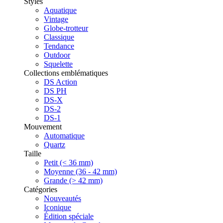
Styles
Aquatique
Vintage
Globe-trotteur
Classique
Tendance
Outdoor
Squelette
Collections emblématiques
DS Action
DS PH
DS-X
DS-2
DS-1
Mouvement
Automatique
Quartz
Taille
Petit (< 36 mm)
Moyenne (36 - 42 mm)
Grande (> 42 mm)
Catégories
Nouveautés
Iconique
Édition spéciale