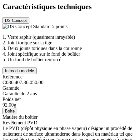
Caractéristiques techniques
DS Concept
1.
Verre saphir (quasiment inrayable)
2.
Joint torique sur la tige
3.
Deux joints toriques dans la couronne
4.
Joint spécifique sur le fond de boîtier
5.
Un fond de boîtier renforcé
Infos du modèle
Référence
C036.407.36.050.00
Garantie
Garantie de 2 ans
Poids net
92.00g
Boîte
Matière du boîtier
Revêtement PVD
Le PVD (dépôt physique en phase vapeur) désigne un procédé de
traitement de surface ultramoderne dans lequel un matériau tel que
l'or peut être transféré sous forme de vapeur sur une pièce à usiner