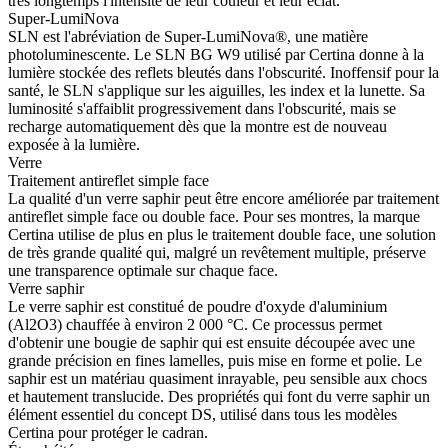
très longtemps l'intensité de leur couleur et leur éclat.
Super-LumiNova
SLN est l'abréviation de Super-LumiNova®, une matière
photoluminescente. Le SLN BG W9 utilisé par Certina donne à la
lumière stockée des reflets bleutés dans l'obscurité. Inoffensif pour la
santé, le SLN s'applique sur les aiguilles, les index et la lunette. Sa
luminosité s'affaiblit progressivement dans l'obscurité, mais se
recharge automatiquement dès que la montre est de nouveau
exposée à la lumière.
Verre
Traitement antireflet simple face
La qualité d'un verre saphir peut être encore améliorée par traitement
antireflet simple face ou double face. Pour ses montres, la marque
Certina utilise de plus en plus le traitement double face, une solution
de très grande qualité qui, malgré un revêtement multiple, préserve
une transparence optimale sur chaque face.
Verre saphir
Le verre saphir est constitué de poudre d'oxyde d'aluminium
(Al2O3) chauffée à environ 2 000 °C. Ce processus permet
d'obtenir une bougie de saphir qui est ensuite découpée avec une
grande précision en fines lamelles, puis mise en forme et polie. Le
saphir est un matériau quasiment inrayable, peu sensible aux chocs
et hautement translucide. Des propriétés qui font du verre saphir un
élément essentiel du concept DS, utilisé dans tous les modèles
Certina pour protéger le cadran.