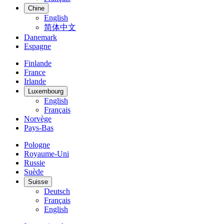
Chine
English
简体中文
Danemark
Espagne
Finlande
France
Irlande
Luxembourg
English
Français
Norvège
Pays-Bas
Pologne
Royaume-Uni
Russie
Suède
Suisse
Deutsch
Français
English