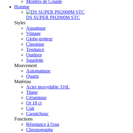
Montres de Couple
Homme
DS SUPER PH2000M STC
Styles
Aquatique
Vintage
Globe-trotteur
Classique
Tendance
Outdoor
Squelette
Mouvement
Automatique
Quartz
Matériau
Acier inoxydable 316L
Titane
Céramique
Or 18 ct
Cuir
Caoutchouc
Fonctions
Résistance à l'eau
Chronographe