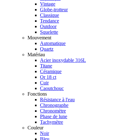
Vintage
Globe-trotteur
Classique
Tendance
Outdoor
Squelette
Mouvement
Automatique
Quartz
Matériau
Acier inoxydable 316L
Titane
Céramique
Or 18 ct
Cuir
Caoutchouc
Fonctions
Résistance à l'eau
Chronographe
Chronomètre
Phase de lune
Tachymètre
Couleur
Noir
Bleu