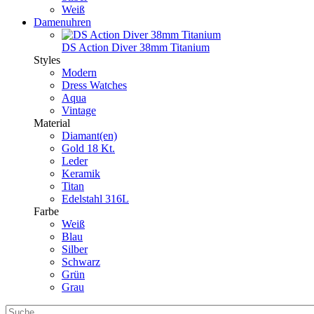
Weiß
Damenuhren
DS Action Diver 38mm Titanium
Styles
Modern
Dress Watches
Aqua
Vintage
Material
Diamant(en)
Gold 18 Kt.
Leder
Keramik
Titan
Edelstahl 316L
Farbe
Weiß
Blau
Silber
Schwarz
Grün
Grau