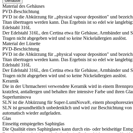
Gehäuse
Material des Gehäuses
PVD-Beschichtung
PVD ist die Abkürzung für ,,physical vapour deposition" und bezeic
Titan übertragen werden kann. Das Ergebnis ist so edel wie langlebig:
Edelstahl 316L
Der Edelstahl 316L, den Certina etwa für Gehäuse, Armbänder und Schl
Tragen nicht abgegeben wird und so keine Nickelallergien auslöst.
Material der Lünette
PVD-Beschichtung
PVD ist die Abkürzung für ,,physical vapour deposition" und bezeic
Titan übertragen werden kann. Das Ergebnis ist so edel wie langlebig:
Edelstahl 316L
Der Edelstahl 316L, den Certina etwa für Gehäuse, Armbänder und Schl
Tragen nicht abgegeben wird und so keine Nickelallergien auslöst.
Keramik
Die in der Uhrmacherei verwendete Keramik wird in einem Brennproze
kratzfest, antiallergen und behalten ihre intensive Farbe und ihren Gla
Superluminova
SLN ist die Abkürzung für Super-LumiNova®, einem phosphoreszieren
SLN ist gesundheitlich unbedenklich und wird zur Beschichtung von Z
automatisch wieder aufgeladen.
Glas
Einseitig entspiegeltes Saphirglas
Die Qualität eines Saphirglases kann durch ein- oder beidseitige Ents