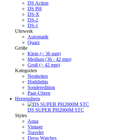
DS Action
DS PH
DS-X
DS-2
DS-1
Uhrwerk
Automatik
Quarz
Größe
Klein (< 36 mm)
Medium (36 - 42 mm)
Groß (> 42 mm)
Kategorien
Neuheiten
Highlights
Sonderedition
Paar-Uhren
Herrenuhren
DS SUPER PH2000M STC
Styles
Aqua
Vintage
Traveler
Dress Watches