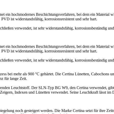
hnet ein hochmodernes Beschichtungsverfahren, bei dem ein Material wi
 PVD ist widerstandsfähig, korrosionsresistent und sehr hart.
ießen verwendet, ist sehr widerstandsfähig, korrosionsbeständig und h
hnet ein hochmodernes Beschichtungsverfahren, bei dem ein Material wi
 PVD ist widerstandsfähig, korrosionsresistent und sehr hart.
ießen verwendet, ist sehr widerstandsfähig, korrosionsbeständig und h
ss bei mehr als 900 °C gehärtet. Die Certina Lünetten, Cabochons und
nz für lange Zeit.
den Leuchtstoff. Der SLN-Typ BG W9, den Certina verwendet, gibt da
eigern, Indexen und Lünetten verwendet. Seine Leuchtkraft lässt im Du
piegelung noch gesteigert werden. Die Marke Certina setzt für ihre Zei