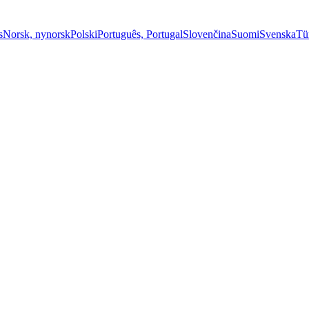
s
Norsk, nynorsk
Polski
Português, Portugal
Slovenčina
Suomi
Svenska
Tü