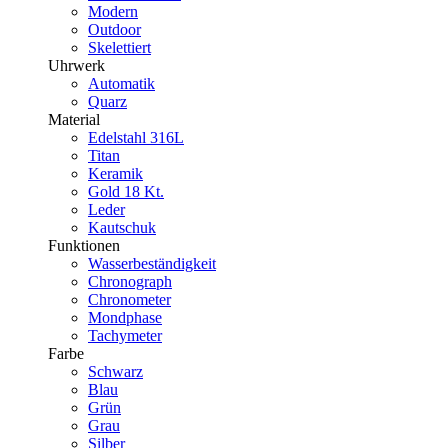
Modern
Outdoor
Skelettiert
Uhrwerk
Automatik
Quarz
Material
Edelstahl 316L
Titan
Keramik
Gold 18 Kt.
Leder
Kautschuk
Funktionen
Wasserbeständigkeit
Chronograph
Chronometer
Mondphase
Tachymeter
Farbe
Schwarz
Blau
Grün
Grau
Silber