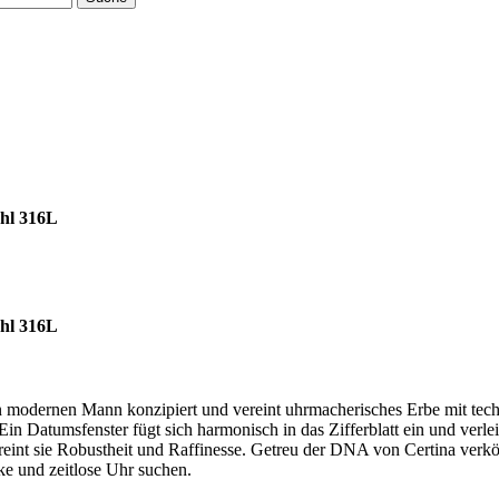
ahl 316L
ahl 316L
modernen Mann konzipiert und vereint uhrmacherisches Erbe mit techn
Ein Datumsfenster fügt sich harmonisch in das Zifferblatt ein und verle
reint sie Robustheit und Raffinesse. Getreu der DNA von Certina verkö
rke und zeitlose Uhr suchen.