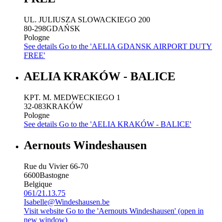
UL. JULIUSZA SLOWACKIEGO 200
80-298
GDAŃSK
Pologne
See details
Go to the 'AELIA GDANSK AIRPORT DUTY
FREE'
AELIA KRAKÓW - BALICE
KPT. M. MEDWECKIEGO 1
32-083
KRAKÓW
Pologne
See details
Go to the 'AELIA KRAKÓW - BALICE'
Aernouts Windeshausen
Rue du Vivier 66-70
6600
Bastogne
Belgique
061/21.13.75
Isabelle@Windeshausen.be
Visit website
Go to the 'Aernouts Windeshausen' (open in
new window)