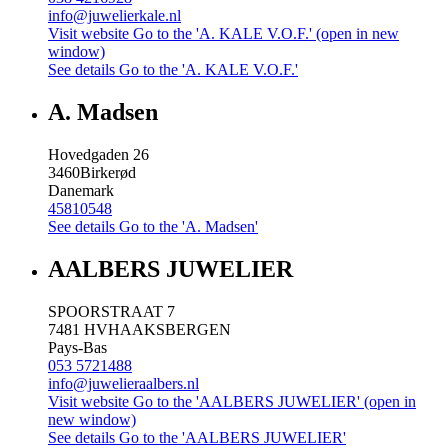
info@juwelierkale.nl
Visit website
Go to the 'A. KALE V.O.F.' (open in new
window)
See details
Go to the 'A. KALE V.O.F.'
A. Madsen
Hovedgaden 26
3460
Birkerød
Danemark
45810548
See details
Go to the 'A. Madsen'
AALBERS JUWELIER
SPOORSTRAAT 7
7481 HV
HAAKSBERGEN
Pays-Bas
053 5721488
info@juwelieraalbers.nl
Visit website
Go to the 'AALBERS JUWELIER' (open in
new window)
See details
Go to the 'AALBERS JUWELIER'