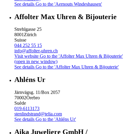
See details
Go to the 'Aernouts Windeshausen'
Affolter Max Uhren & Bijouterie
Strehlgasse 25
8001
Zürich
Suisse
044 252 55 15
info@affolter-uhren.ch
Visit website
Go to the 'Affolter Max Uhren & Bijouterie'
(open in new window)
See details
Go to the 'Affolter Max Uhren & Bijouterie'
Ahléns Ur
Järnvägsg. 11/Box 2057
70002
Örebro
Suède
019-6113173
stenlindstrand@telia.com
See details
Go to the 'Ahléns Ur'
Aika Juweliere GmbH /