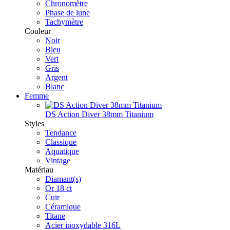
Chronomètre
Phase de lune
Tachymètre
Couleur
Noir
Bleu
Vert
Gris
Argent
Blanc
Femme
DS Action Diver 38mm Titanium
Styles
Tendance
Classique
Aquatique
Vintage
Matériau
Diamant(s)
Or 18 ct
Cuir
Céramique
Titane
Acier inoxydable 316L