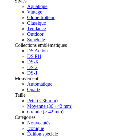
Styles
Aquatique
Vintage
Globe-trotteur
Classique
Tendance
Outdoor
Squelette
Collections emblématiques
DS Action
DS PH
DS-X
DS-2
DS-1
Mouvement
Automatique
Quartz
Taille
Petit (< 36 mm)
Moyenne (36 - 42 mm)
Grande (> 42 mm)
Catégories
Nouveautés
Iconique
Édition spéciale