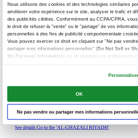
Arabie Saoudite
Nous utilisons des cookies et des technologies similaires po
00966 1 4032968
améliorer votre expérience sur le site, analyser le trafic et di
Riyadh@al-ghazalisa.com
des publicités ciblées. Conformément au CCPA/CPRA, vous
See details
Go to the 'AL-GHAZALI RIYADH'
le droit de refuser la "vente" ou le "partage" de vos informati
AL-GHAZALI RIYADH
personnelles à des fins de publicité comportementale croisée
Vous pouvez exercer ce droit en cliquant sur "Ne pas vendre
Olaya
partager mes informations personnelles" (
Do Not Sell or Sh
Riyadh
My Personal Information
) ou en ajustant vos préférences ci
Arabie Saoudite
00966 1 4561410
dessous.
Riyadh@al-ghazalisa.com
See details
Go to the 'AL-GHAZALI RIYADH'
Personnalise
AL-GHAZALI RIYADH
OK
Olaya
Riyadh
Arabie Saoudite
Ne pas vendre ou partager mes informations personnell
00966 1 4628858
Riyadh@al-ghazalisa.com
See details
Go to the 'AL-GHAZALI RIYADH'