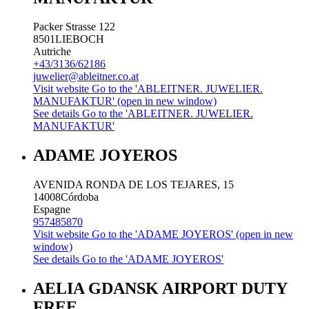
Packer Strasse 122
8501
LIEBOCH
Autriche
+43/3136/62186
juwelier@ableitner.co.at
Visit website
Go to the 'ABLEITNER. JUWELIER.
MANUFAKTUR' (open in new window)
See details
Go to the 'ABLEITNER. JUWELIER.
MANUFAKTUR'
ADAME JOYEROS
AVENIDA RONDA DE LOS TEJARES, 15
14008
Córdoba
Espagne
957485870
Visit website
Go to the 'ADAME JOYEROS' (open in new
window)
See details
Go to the 'ADAME JOYEROS'
AELIA GDANSK AIRPORT DUTY
FREE