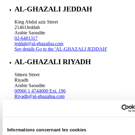
AL-GHAZALI JEDDAH
King Abdul aziz Street
21461
Jeddah
Arabie Saoudite
02-6481317
jeddah@al-ghazalisa.com
See details
Go to the 'AL-GHAZALI JEDDAH'
AL-GHAZALI RIYADH
Sitteen Street
Riyadh
Arabie Saoudite
00966 1 4744000 Ext. 196
Riyadh@al-ghazalisa.com
See details
Go to the 'AL-GHAZALI RIYADH'
AL-GHAZALI RIYADH
Batha
Informations concernant les cookies
Riyadh