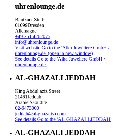
uhrenlounge.de
Bautzner Str. 6
01099
Dresden
Allemagne
+49 351 4262075
info@uhrenlounge.de
Visit website
Go to the 'Aika Juweliere GmbH /
uhrenlounge.de' (open in new window)
See details
Go to the 'Aika Juweliere GmbH /
uhrenlounge.de'
AL-GHAZALI JEDDAH
King Abdul aziz Street
21461
Jeddah
Arabie Saoudite
02-6473000
jeddah@al-ghazalisa.com
See details
Go to the 'AL-GHAZALI JEDDAH'
AL-GHAZALI JEDDAH