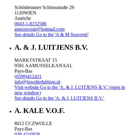
Schönbrunner Schlossstraße 29
1120
WIEN
Autriche
0043-1-8152586
amsouvenir@hotmail.com
See details
Go to the 'A & M Souvenir'
A. & J. LUITJENS B.V.
MARKTSTRAAT 15
9581 AA
MUSSELKANAAL
Pays-Bas
(0599)412431
info@juwelierluitjens.nl
Visit website
Go to the 'A. & J. LUITJENS B.V.' (open in
new window)
See details
Go to the 'A. & J. LUITJENS B.V.'
A. KALE V.O.F.
8012 CC
ZWOLLE
Pays-Bas
038 4216928