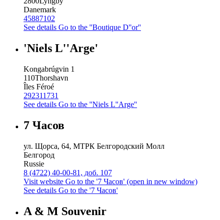
2800
Lyngby
Danemark
45887102
See details
Go to the ''Boutique D''or''
'Niels L''Arge'
Kongabrúgvin 1
110
Thorshavn
Îles Féroé
292311731
See details
Go to the ''Niels L''Arge''
7 Часов
ул. Щорса, 64, МТРК Белгородский Молл
Белгород
Russie
8 (4722) 40-00-81, доб. 107
Visit website
Go to the '7 Часов' (open in new window)
See details
Go to the '7 Часов'
A & M Souvenir