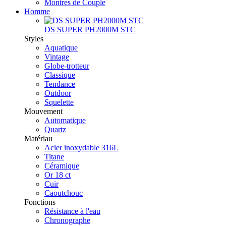
Montres de Couple
Homme
DS SUPER PH2000M STC
Styles
Aquatique
Vintage
Globe-trotteur
Classique
Tendance
Outdoor
Squelette
Mouvement
Automatique
Quartz
Matériau
Acier inoxydable 316L
Titane
Céramique
Or 18 ct
Cuir
Caoutchouc
Fonctions
Résistance à l'eau
Chronographe