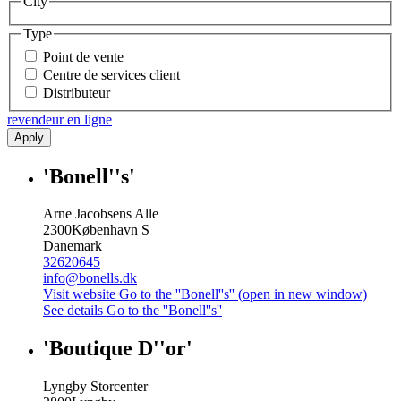
City
Type
Point de vente
Centre de services client
Distributeur
revendeur en ligne
Apply
'Bonell''s'
Arne Jacobsens Alle
2300
København S
Danemark
32620645
info@bonells.dk
Visit website
Go to the ''Bonell''s'' (open in new window)
See details
Go to the ''Bonell''s''
'Boutique D''or'
Lyngby Storcenter