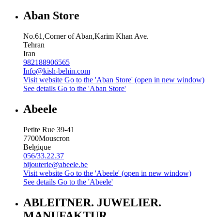
Aban Store
No.61,Corner of Aban,Karim Khan Ave.
Tehran
Iran
982188906565
Info@kish-behin.com
Visit website
Go to the 'Aban Store' (open in new window)
See details
Go to the 'Aban Store'
Abeele
Petite Rue 39-41
7700
Mouscron
Belgique
056/33.22.37
bijouterie@abeele.be
Visit website
Go to the 'Abeele' (open in new window)
See details
Go to the 'Abeele'
ABLEITNER. JUWELIER.
MANUFAKTUR