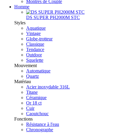
Montres de Couple
Homme
DS SUPER PH2000M STC
Styles
Aquatique
Vintage
Globe-trotteur
Classique
Tendance
Outdoor
Squelette
Mouvement
Automatique
Quartz
Matériau
Acier inoxydable 316L
Titane
Céramique
Or 18 ct
Cuir
Caoutchouc
Fonctions
Résistance à l'eau
Chronographe