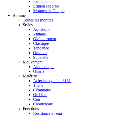
Iconique
Édition spéciale
Montres de Couple
Homme
Toutes les montres
Styles
Aquatique
Vintage
Globe-trotteur
Classique
Tendance
Outdoor
Squelette
Mouvement
Automatique
Quartz
Matériau
Acier inoxydable 316L
Titane
Céramique
Or 18 ct
Cuir
Caoutchouc
Fonctions
Résistance à l'eau