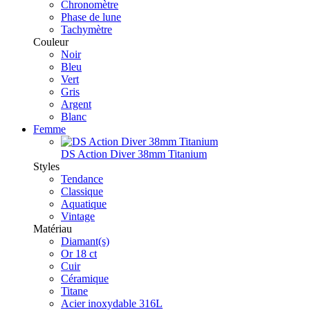
Chronomètre
Phase de lune
Tachymètre
Couleur
Noir
Bleu
Vert
Gris
Argent
Blanc
Femme
DS Action Diver 38mm Titanium
Styles
Tendance
Classique
Aquatique
Vintage
Matériau
Diamant(s)
Or 18 ct
Cuir
Céramique
Titane
Acier inoxydable 316L