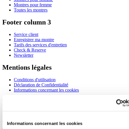
Montres pour femme
Toutes les montres
Footer column 3
Service client
Enregistrer ma montre
Tarifs des services d'entretien
Check & Reserve
Newsletter
Mentions légales
Conditions d'utilisation
Déclaration de Confidentialité
Informations concernant les cookies
Rejoignez le club CERTINA
S'inscrire pour recevoir des informations exclusives
S'inscrire
Informations concernant les cookies
Sélectionner un pays/une région