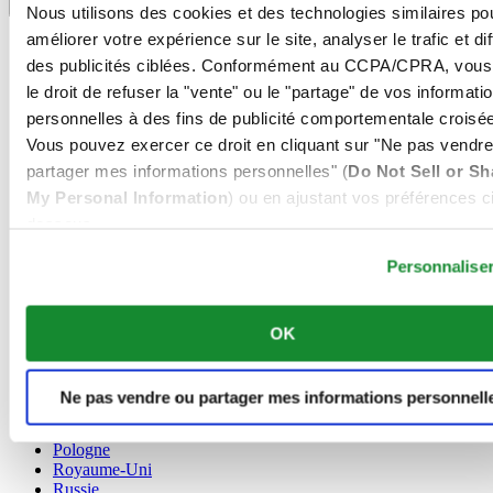
Sélecteur de langue
Nous utilisons des cookies et des technologies similaires po
améliorer votre expérience sur le site, analyser le trafic et di
Allemagne
Autriche
des publicités ciblées. Conformément au CCPA/CPRA, vous
Belgique
le droit de refuser la "vente" ou le "partage" de vos informati
Dutch
personnelles à des fins de publicité comportementale croisée
Français
Vous pouvez exercer ce droit en cliquant sur "Ne pas vendre
Chine
English
partager mes informations personnelles" (
Do Not Sell or Sh
简体中文
My Personal Information
) ou en ajustant vos préférences ci
Danemark
dessous.
Espagne
Personnalise
Finlande
France
Irlande
Luxembourg
OK
English
Français
Norvège
Ne pas vendre ou partager mes informations personnell
Pays-Bas
Pologne
Royaume-Uni
Russie