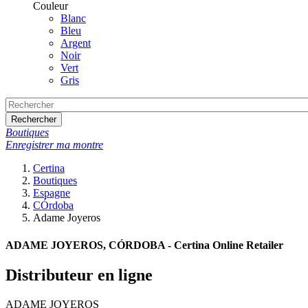
Couleur
Blanc
Bleu
Argent
Noir
Vert
Gris
Rechercher
Boutiques
Enregistrer ma montre
Certina
Boutiques
Espagne
CÓrdoba
Adame Joyeros
ADAME JOYEROS, CÓRDOBA - Certina Online Retailer
Distributeur en ligne
ADAME JOYEROS