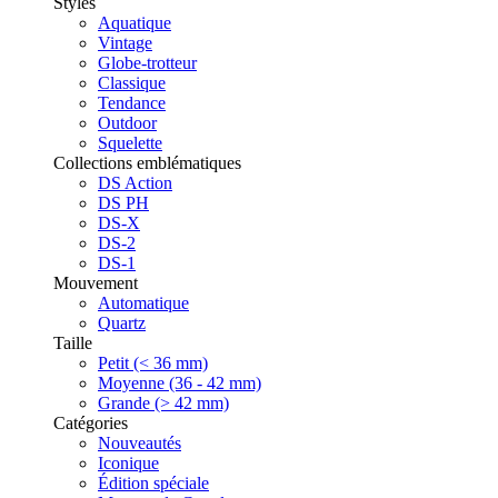
Styles
Aquatique
Vintage
Globe-trotteur
Classique
Tendance
Outdoor
Squelette
Collections emblématiques
DS Action
DS PH
DS-X
DS-2
DS-1
Mouvement
Automatique
Quartz
Taille
Petit (< 36 mm)
Moyenne (36 - 42 mm)
Grande (> 42 mm)
Catégories
Nouveautés
Iconique
Édition spéciale