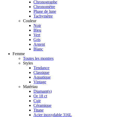
Chronographe
Chronomètre
Phase de lune
Tachymètre
Couleur
Noir
Bleu
Vert
Gris
Argent
Blanc
Femme
Toutes les montres
Styles
Tendance
Classique
Aquatique
Vintage
Matériau
Diamant(s)
Or 18 ct
Cuir
Céramique
Titane
Acier inoxydable 316L