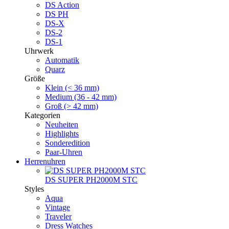
DS Action
DS PH
DS-X
DS-2
DS-1
Uhrwerk
Automatik
Quarz
Größe
Klein (< 36 mm)
Medium (36 - 42 mm)
Groß (> 42 mm)
Kategorien
Neuheiten
Highlights
Sonderedition
Paar-Uhren
Herrenuhren
DS SUPER PH2000M STC
Styles
Aqua
Vintage
Traveler
Dress Watches