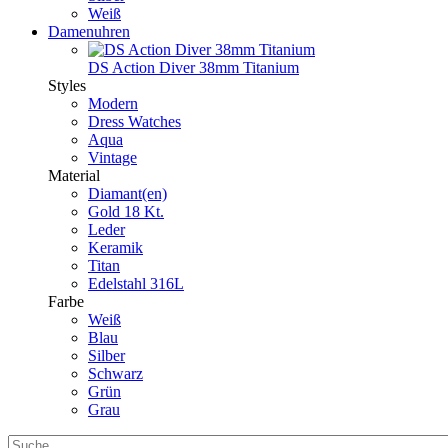
Weiß
Damenuhren
DS Action Diver 38mm Titanium
Styles
Modern
Dress Watches
Aqua
Vintage
Material
Diamant(en)
Gold 18 Kt.
Leder
Keramik
Titan
Edelstahl 316L
Farbe
Weiß
Blau
Silber
Schwarz
Grün
Grau