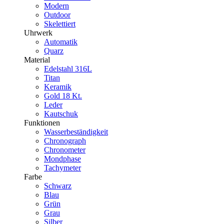
Modern
Outdoor
Skelettiert
Uhrwerk
Automatik
Quarz
Material
Edelstahl 316L
Titan
Keramik
Gold 18 Kt.
Leder
Kautschuk
Funktionen
Wasserbeständigkeit
Chronograph
Chronometer
Mondphase
Tachymeter
Farbe
Schwarz
Blau
Grün
Grau
Silber