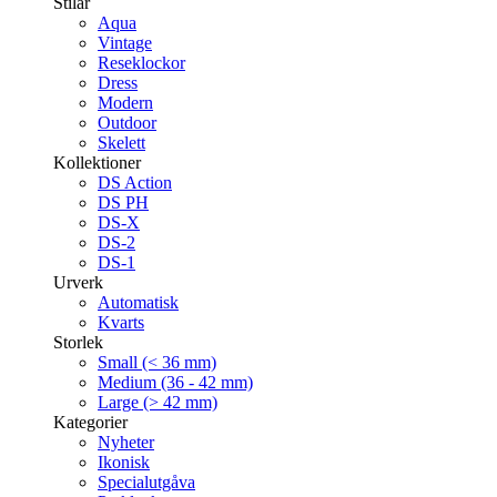
Stilar
Aqua
Vintage
Reseklockor
Dress
Modern
Outdoor
Skelett
Kollektioner
DS Action
DS PH
DS-X
DS-2
DS-1
Urverk
Automatisk
Kvarts
Storlek
Small (< 36 mm)
Medium (36 - 42 mm)
Large (> 42 mm)
Kategorier
Nyheter
Ikonisk
Specialutgåva