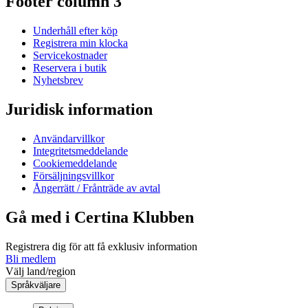
Footer column 3
Underhåll efter köp
Registrera min klocka
Servicekostnader
Reservera i butik
Nyhetsbrev
Juridisk information
Användarvillkor
Integritetsmeddelande
Cookiemeddelande
Försäljningsvillkor
Ångerrätt / Frånträde av avtal
Gå med i Certina Klubben
Registrera dig för att få exklusiv information
Bli medlem
Välj land/region
Språkväljare