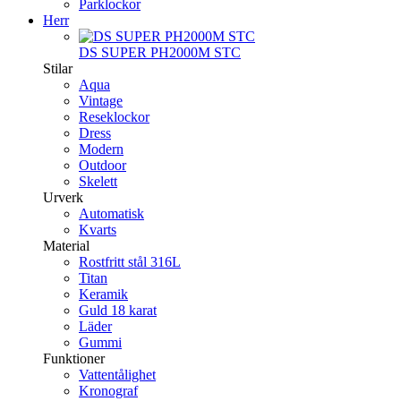
Parklockor
Herr
DS SUPER PH2000M STC
Stilar
Aqua
Vintage
Reseklockor
Dress
Modern
Outdoor
Skelett
Urverk
Automatisk
Kvarts
Material
Rostfritt stål 316L
Titan
Keramik
Guld 18 karat
Läder
Gummi
Funktioner
Vattentålighet
Kronograf