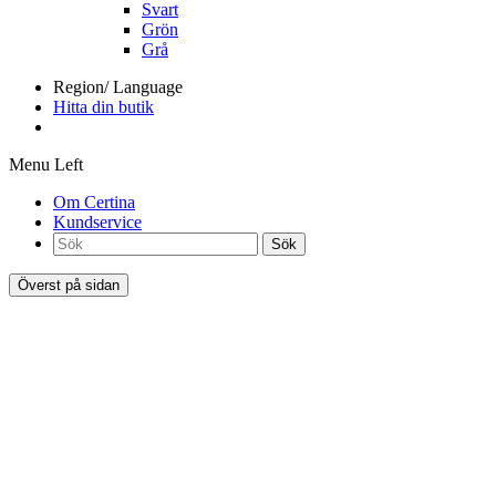
Svart
Grön
Grå
Region/ Language
Hitta din butik
Menu Left
Om Certina
Kundservice
Sök
Överst på sidan