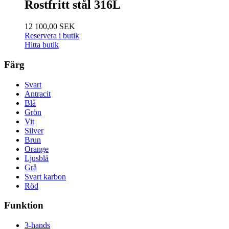
Rostfritt stål 316L
12 100,00 SEK
Reservera i butik
Hitta butik
Färg
Svart
Antracit
Blå
Grön
Vit
Silver
Brun
Orange
Ljusblå
Grå
Svart karbon
Röd
Funktion
3-hands