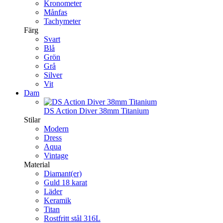
Kronometer
Månfas
Tachymeter
Färg
Svart
Blå
Grön
Grå
Silver
Vit
Dam
DS Action Diver 38mm Titanium
Stilar
Modern
Dress
Aqua
Vintage
Material
Diamant(er)
Guld 18 karat
Läder
Keramik
Titan
Rostfritt stål 316L