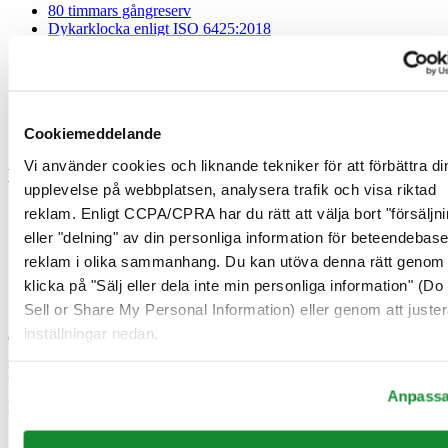
80 timmars gångreserv
Dykarklocka enligt ISO 6425:2018
GMT
Kronograf
Kronometer
Månfas
Tachymeter
Cookiemeddelande
Tidszon
Vi använder cookies och liknande tekniker för att förbättra di
Materia
upplevelse på webbplatsen, analysera trafik och visa riktad
reklam. Enligt CCPA/CPRA har du rätt att välja bort "försäljni
Läder
Rostfritt stål 316L
eller "delning" av din personliga information för beteendebas
Titan
reklam i olika sammanhang. Du kan utöva denna rätt genom 
Mesh
klicka på "Sälj eller dela inte min personliga information" (Do
Gummi
Syntetisk
Sell or Share My Personal Information) eller genom att juster
inställningar nedan.
Officiell butik
Fri frakt*
*Vid köp för minst 999 SEK
Anpass
Fri retur
Säkra betalningar