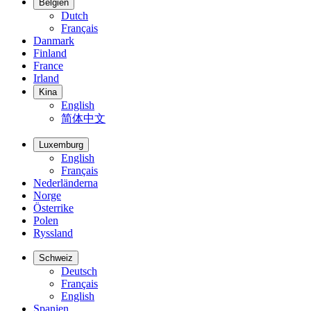
Belgien
Dutch
Français
Danmark
Finland
France
Irland
Kina
English
简体中文
Luxemburg
English
Français
Nederländerna
Norge
Österrike
Polen
Ryssland
Schweiz
Deutsch
Français
English
Spanien