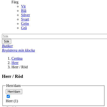
Färg
Vit
Blå
Silver
Svart
Grön
Grå
Sök
Butiker
Registrera min klocka
Certina
Herr
Herr / Röd
Herr / Röd
Herr/dam
Herr/dam
Herr (1)