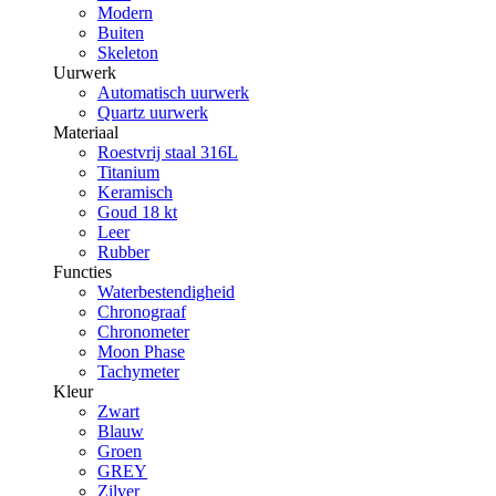
Modern
Buiten
Skeleton
Uurwerk
Automatisch uurwerk
Quartz uurwerk
Materiaal
Roestvrij staal 316L
Titanium
Keramisch
Goud 18 kt
Leer
Rubber
Functies
Waterbestendigheid
Chronograaf
Chronometer
Moon Phase
Tachymeter
Kleur
Zwart
Blauw
Groen
GREY
Zilver