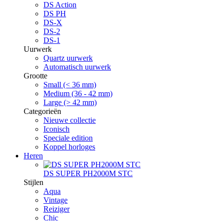
DS Action
DS PH
DS-X
DS-2
DS-1
Uurwerk
Quartz uurwerk
Automatisch uurwerk
Grootte
Small (< 36 mm)
Medium (36 - 42 mm)
Large (> 42 mm)
Categorieën
Nieuwe collectie
Iconisch
Speciale edition
Koppel horloges
Heren
DS SUPER PH2000M STC
Stijlen
Aqua
Vintage
Reiziger
Chic