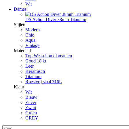
Wit
Dames
DS Action Diver 38mm Titanium
Stijlen
Modern
Chic
Aqua
Vintage
Materiaal
Top Wesselton diamanten
Goud 18 kt
Leer
Keramisch
Titanium
Roestvrij staal 316L
Kleur
Wit
Blauw
Zilver
Zwart
Groen
GREY