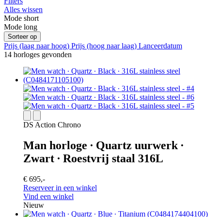
Filters
Alles wissen
Mode short
Mode long
Sorteer op
Prijs (laag naar hoog)
Prijs (hoog naar laag)
Lanceerdatum
14 horloges gevonden
DS Action Chrono
Man horloge ∙ Quartz uurwerk ∙
Zwart ∙ Roestvrij staal 316L
€ 695,-
Reserveer in een winkel
Vind een winkel
Nieuw