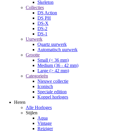
Skeleton
Collecties
DS Action
DS PH
DS-X
DS-2
DS-1
Uurwerk
Quartz uurwerk
Automatisch uurwerk
Grootte
Small (< 36 mm)
Medium (36 - 42 mm)
Large (> 42 mm)
Categorieën
Nieuwe collectie
Iconisch
Speciale edition
Koppel horloges
Heren
Alle Horloges
Stijlen
Aqua
Vintage
Reiziger