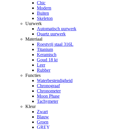
Chic
Modern
Buiten
Skeleton
Uurwerk
Automatisch uurwerk
Quartz uurwerk
Materiaal
Roestvrij staal 316L
Titanium
Keramisch
Goud 18 kt
Leer
Rubber
Functies
Waterbestendigheid
Chronograaf
Chronometer
Moon Phase
Tachymeter
Kleur
Zwart
Blauw
Groen
GREY