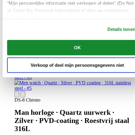
DS-8 Chrono
"Mijn persoonlijke informatie niet verkopen of delen" (Do Not 
or Share My Personal Information) of door uw voorkeuren
Man horloge ∙ Quartz uurwerk ∙
hieronder aan te passen.
Zwart ∙ Roestvrij staal 316L
Details tone
€ 585,-
Reserveer in een winkel
Vind een winkel
OK
Verkoop of deel mijn persoonsgegevens niet
DS-8 Chrono
Man horloge ∙ Quartz uurwerk ∙
Zilver ∙ PVD-coating ∙ Roestvrij staal
316L