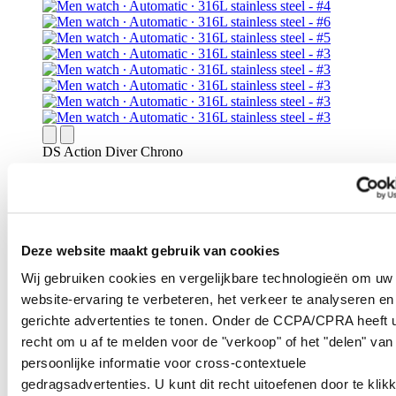
DS Action Diver Chrono
Man horloge ∙ Automatisch uurwerk ∙
Roestvrij staal 316L
Deze website maakt gebruik van cookies
€ 1.980,-
Reserveer in een winkel
Wij gebruiken cookies en vergelijkbare technologieën om uw
Vind een winkel
website-ervaring te verbeteren, het verkeer te analyseren en
gerichte advertenties te tonen. Onder de CCPA/CPRA heeft u
recht om u af te melden voor de "verkoop" of het "delen" van
persoonlijke informatie voor cross-contextuele
gedragsadvertenties. U kunt dit recht uitoefenen door te klik