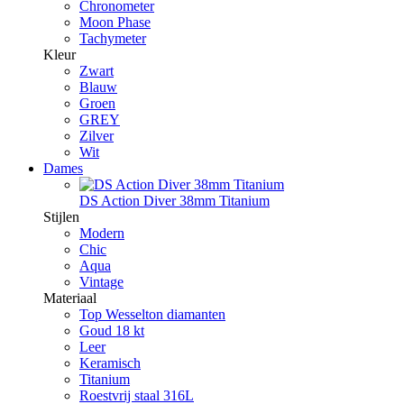
Chronometer
Moon Phase
Tachymeter
Kleur
Zwart
Blauw
Groen
GREY
Zilver
Wit
Dames
DS Action Diver 38mm Titanium
Stijlen
Modern
Chic
Aqua
Vintage
Materiaal
Top Wesselton diamanten
Goud 18 kt
Leer
Keramisch
Titanium
Roestvrij staal 316L