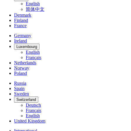
English
简体中文
Denmark
Finland
France
Germany
Ireland
Luxembourg
English
Français
Netherlands
Norway
Poland
Russia
Spain
Sweden
Switzerland
Deutsch
Français
English
United Kingdom
International