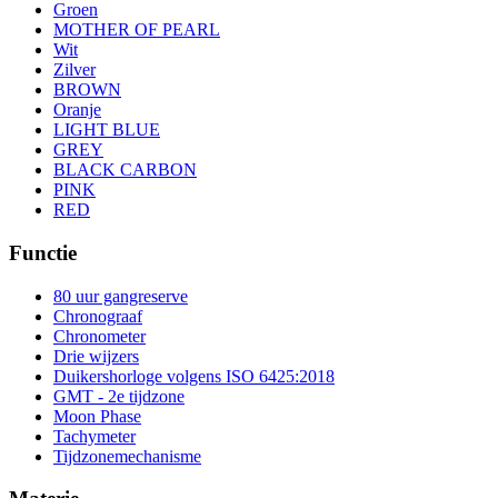
Groen
MOTHER OF PEARL
Wit
Zilver
BROWN
Oranje
LIGHT BLUE
GREY
BLACK CARBON
PINK
RED
Functie
80 uur gangreserve
Chronograaf
Chronometer
Drie wijzers
Duikershorloge volgens ISO 6425:2018
GMT - 2e tijdzone
Moon Phase
Tachymeter
Tijdzonemechanisme