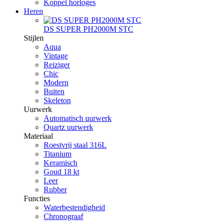
Koppel horloges
Heren
DS SUPER PH2000M STC
Stijlen
Aqua
Vintage
Reiziger
Chic
Modern
Buiten
Skeleton
Uurwerk
Automatisch uurwerk
Quartz uurwerk
Materiaal
Roestvrij staal 316L
Titanium
Keramisch
Goud 18 kt
Leer
Rubber
Functies
Waterbestendigheid
Chronograaf