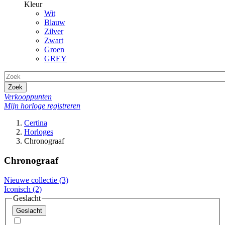
Kleur
Wit
Blauw
Zilver
Zwart
Groen
GREY
Zoek
Verkooppunten
Mijn horloge registreren
Certina
Horloges
Chronograaf
Chronograaf
Nieuwe collectie
(3)
Iconisch
(2)
Geslacht
Geslacht