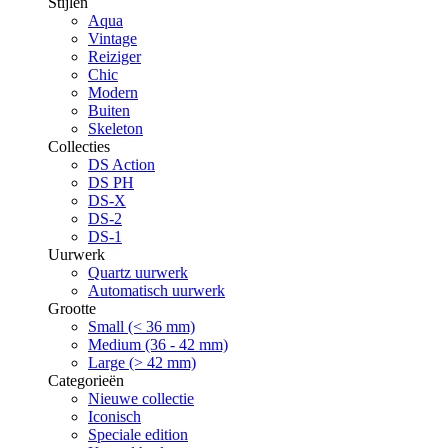
Stijlen
Aqua
Vintage
Reiziger
Chic
Modern
Buiten
Skeleton
Collecties
DS Action
DS PH
DS-X
DS-2
DS-1
Uurwerk
Quartz uurwerk
Automatisch uurwerk
Grootte
Small (< 36 mm)
Medium (36 - 42 mm)
Large (> 42 mm)
Categorieën
Nieuwe collectie
Iconisch
Speciale edition