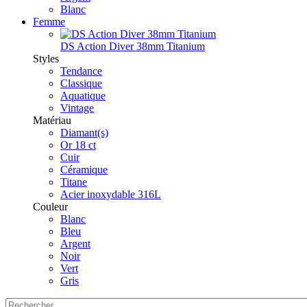
Blanc
Femme
DS Action Diver 38mm Titanium
Styles
Tendance
Classique
Aquatique
Vintage
Matériau
Diamant(s)
Or 18 ct
Cuir
Céramique
Titane
Acier inoxydable 316L
Couleur
Blanc
Bleu
Argent
Noir
Vert
Gris