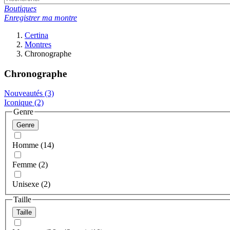
Boutiques
Enregistrer ma montre
Certina
Montres
Chronographe
Chronographe
Nouveautés
(3)
Iconique
(2)
Genre
Genre
Homme (14)
Femme (2)
Unisexe (2)
Taille
Taille