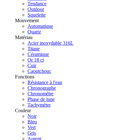
Tendance
Outdoor
Squelette
Mouvement
Automatique
Quartz
Matériau
Acier inoxydable 316L
Titane
Céramique
Or 18 ct
Cuir
Caoutchouc
Fonctions
Résistance à l'eau
Chronographe
Chronomètre
Phase de lune
Tachymètre
Couleur
Noir
Bleu
Vert
Gris
Argent