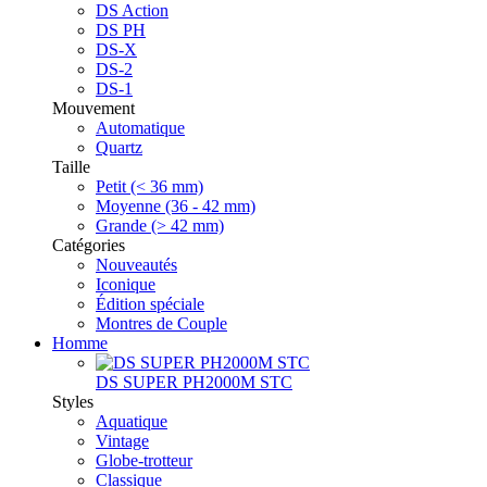
DS Action
DS PH
DS-X
DS-2
DS-1
Mouvement
Automatique
Quartz
Taille
Petit (< 36 mm)
Moyenne (36 - 42 mm)
Grande (> 42 mm)
Catégories
Nouveautés
Iconique
Édition spéciale
Montres de Couple
Homme
DS SUPER PH2000M STC
Styles
Aquatique
Vintage
Globe-trotteur
Classique