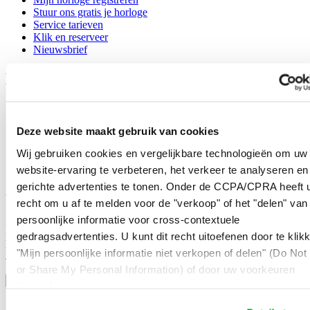
Stuur ons gratis je horloge
Service tarieven
Klik en reserveer
Nieuwsbrief
Legal
Gebruikersvoorwaarden
Privacyverklaring
Deze website maakt gebruik van cookies
Cookie meldingen
Contact
Wij gebruiken cookies en vergelijkbare technologieën om uw
Verkoopvoorwaarden
website-ervaring te verbeteren, het verkeer te analyseren en
Herroeping van de overeenkomst
gerichte advertenties te tonen. Onder de CCPA/CPRA heeft u
Word lid van de CERTINA club
recht om u af te melden voor de "verkoop" of het "delen" van
persoonlijke informatie voor cross-contextuele
Meld je aan en ontvang exclusieve aanbiedingen en
gedragsadvertenties. U kunt dit recht uitoefenen door te klik
productrecensies
"Mijn persoonlijke informatie niet verkopen of delen" (Do Not 
Schrijf je in!
Selecteer een land/regio
or Share My Personal Information) of door uw voorkeuren
Taalkeuze
hieronder aan te passen.
Austria