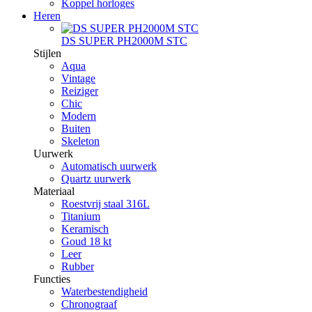
Koppel horloges
Heren
DS SUPER PH2000M STC
Stijlen
Aqua
Vintage
Reiziger
Chic
Modern
Buiten
Skeleton
Uurwerk
Automatisch uurwerk
Quartz uurwerk
Materiaal
Roestvrij staal 316L
Titanium
Keramisch
Goud 18 kt
Leer
Rubber
Functies
Waterbestendigheid
Chronograaf