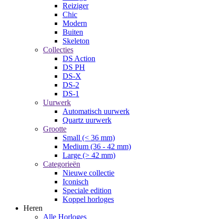
Reiziger
Chic
Modern
Buiten
Skeleton
Collecties
DS Action
DS PH
DS-X
DS-2
DS-1
Uurwerk
Automatisch uurwerk
Quartz uurwerk
Grootte
Small (< 36 mm)
Medium (36 - 42 mm)
Large (> 42 mm)
Categorieën
Nieuwe collectie
Iconisch
Speciale edition
Koppel horloges
Heren
Alle Horloges