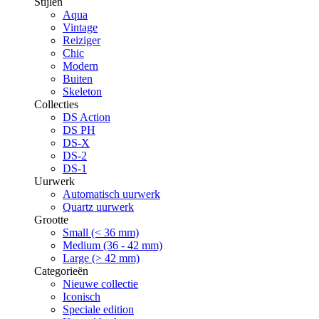
Stijlen
Aqua
Vintage
Reiziger
Chic
Modern
Buiten
Skeleton
Collecties
DS Action
DS PH
DS-X
DS-2
DS-1
Uurwerk
Automatisch uurwerk
Quartz uurwerk
Grootte
Small (< 36 mm)
Medium (36 - 42 mm)
Large (> 42 mm)
Categorieën
Nieuwe collectie
Iconisch
Speciale edition