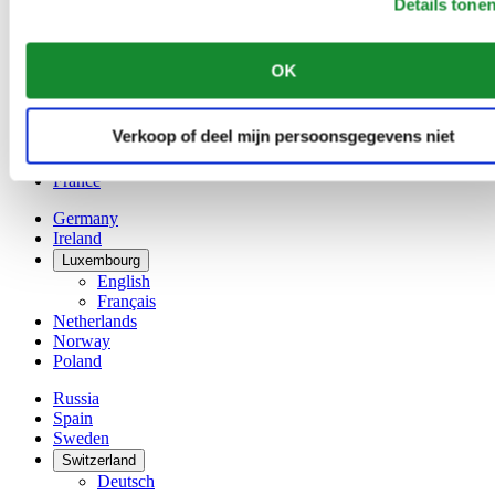
Details tone
Belgium
Dutch
Français
OK
China
English
简体中文
Verkoop of deel mijn persoonsgegevens niet
Denmark
Finland
France
Germany
Ireland
Luxembourg
English
Français
Netherlands
Norway
Poland
Russia
Spain
Sweden
Switzerland
Deutsch