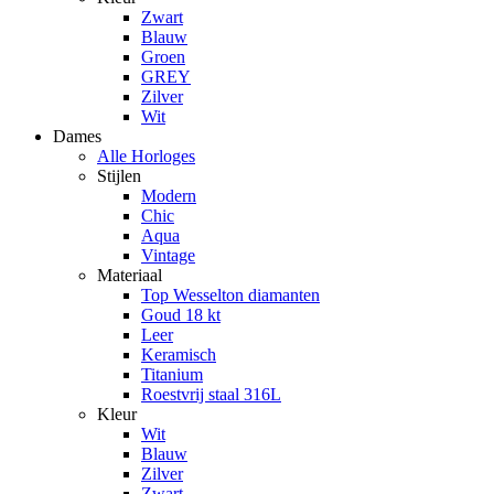
Zwart
Blauw
Groen
GREY
Zilver
Wit
Dames
Alle Horloges
Stijlen
Modern
Chic
Aqua
Vintage
Materiaal
Top Wesselton diamanten
Goud 18 kt
Leer
Keramisch
Titanium
Roestvrij staal 316L
Kleur
Wit
Blauw
Zilver
Zwart