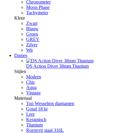
Chronometer
Moon Phase
Tachymeter
Kleur
Zwart
Blauw
Groen
GREY
Zilver
Wit
Dames
DS Action Diver 38mm Titanium
Stijlen
Modern
Chic
Aqua
Vintage
Materiaal
Top Wesselton diamanten
Goud 18 kt
Leer
Keramisch
Titanium
Roestvrij staal 316L