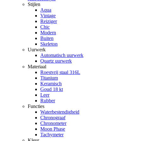
Stijlen
Aqua
Vintage
Reiziger
Chic
Modern
Buiten
Skeleton
Uurwerk
Automatisch uurwerk
Quartz uurwerk
Materiaal
Roestvrij staal 316L
Titanium
Keramisch
Goud 18 kt
Leer
Rubber
Functies
Waterbestendigheid
Chronograaf
Chronometer
Moon Phase
Tachymeter
Kleur