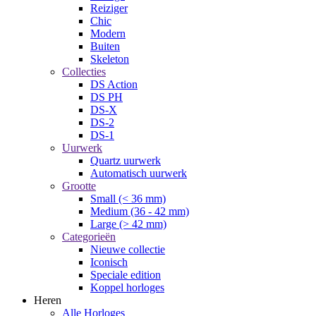
Reiziger
Chic
Modern
Buiten
Skeleton
Collecties
DS Action
DS PH
DS-X
DS-2
DS-1
Uurwerk
Quartz uurwerk
Automatisch uurwerk
Grootte
Small (< 36 mm)
Medium (36 - 42 mm)
Large (> 42 mm)
Categorieën
Nieuwe collectie
Iconisch
Speciale edition
Koppel horloges
Heren
Alle Horloges