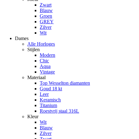
Zwart
Blauw
Groen
GREY
Zilver
Wit
Dames
Alle Horloges
Stijlen
Modern
Chic
Aqua
Vintage
Materiaal
Top Wesselton diamanten
Goud 18 kt
Leer
Keramisch
Titanium
Roestvrij staal 316L
Kleur
Wit
Blauw
Zilver
Zwart