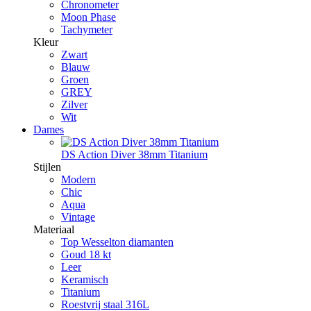
Chronometer
Moon Phase
Tachymeter
Kleur
Zwart
Blauw
Groen
GREY
Zilver
Wit
Dames
DS Action Diver 38mm Titanium
Stijlen
Modern
Chic
Aqua
Vintage
Materiaal
Top Wesselton diamanten
Goud 18 kt
Leer
Keramisch
Titanium
Roestvrij staal 316L