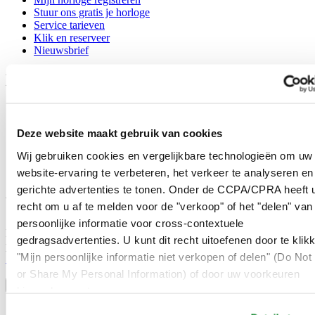
Stuur ons gratis je horloge
Service tarieven
Klik en reserveer
Nieuwsbrief
Legal
Gebruikersvoorwaarden
Privacyverklaring
Deze website maakt gebruik van cookies
Cookie meldingen
Contact
Wij gebruiken cookies en vergelijkbare technologieën om uw
Verkoopvoorwaarden
website-ervaring te verbeteren, het verkeer te analyseren en
Herroeping van de overeenkomst
gerichte advertenties te tonen. Onder de CCPA/CPRA heeft u
Word lid van de CERTINA club
recht om u af te melden voor de "verkoop" of het "delen" van
persoonlijke informatie voor cross-contextuele
Meld je aan en ontvang exclusieve aanbiedingen en
gedragsadvertenties. U kunt dit recht uitoefenen door te klik
productrecensies
"Mijn persoonlijke informatie niet verkopen of delen" (Do Not 
Schrijf je in!
Selecteer een land/regio
or Share My Personal Information) of door uw voorkeuren
Taalkeuze
hieronder aan te passen.
Austria