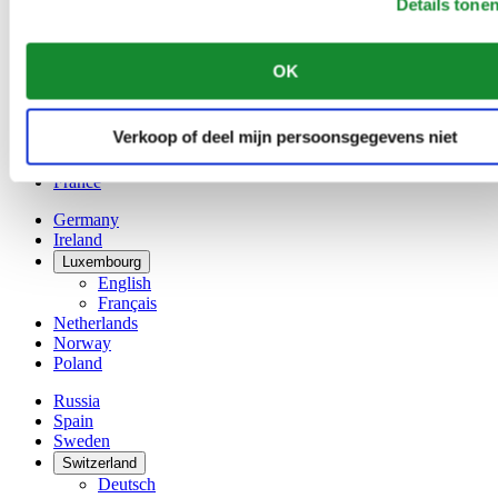
Details tone
Belgium
Dutch
Français
OK
China
English
简体中文
Verkoop of deel mijn persoonsgegevens niet
Denmark
Finland
France
Germany
Ireland
Luxembourg
English
Français
Netherlands
Norway
Poland
Russia
Spain
Sweden
Switzerland
Deutsch