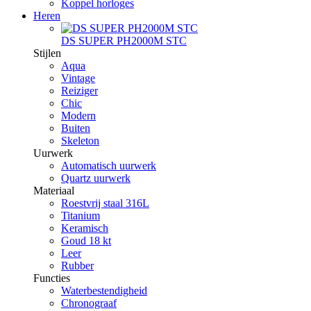
Koppel horloges
Heren
DS SUPER PH2000M STC
Stijlen
Aqua
Vintage
Reiziger
Chic
Modern
Buiten
Skeleton
Uurwerk
Automatisch uurwerk
Quartz uurwerk
Materiaal
Roestvrij staal 316L
Titanium
Keramisch
Goud 18 kt
Leer
Rubber
Functies
Waterbestendigheid
Chronograaf