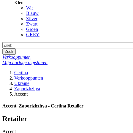
Kleur
Wit
Blauw
Zilver
Zwart
Groen
GREY
Zoek
Verkooppunten
Mijn horloge registreren
Certina
Verkooppunten
Ukraine
Zaporizhzhya
Accent
Accent, Zaporizhzhya - Certina Retailer
Retailer
Accent