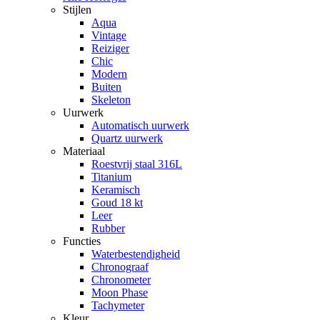
Stijlen
Aqua
Vintage
Reiziger
Chic
Modern
Buiten
Skeleton
Uurwerk
Automatisch uurwerk
Quartz uurwerk
Materiaal
Roestvrij staal 316L
Titanium
Keramisch
Goud 18 kt
Leer
Rubber
Functies
Waterbestendigheid
Chronograaf
Chronometer
Moon Phase
Tachymeter
Kleur