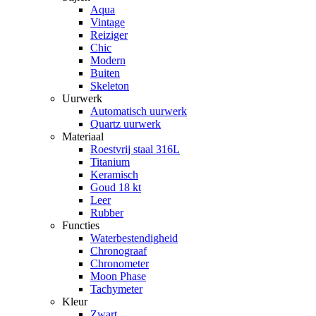
Aqua
Vintage
Reiziger
Chic
Modern
Buiten
Skeleton
Uurwerk
Automatisch uurwerk
Quartz uurwerk
Materiaal
Roestvrij staal 316L
Titanium
Keramisch
Goud 18 kt
Leer
Rubber
Functies
Waterbestendigheid
Chronograaf
Chronometer
Moon Phase
Tachymeter
Kleur
Zwart