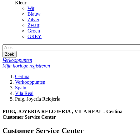
Kleur
Wit
Blauw
Zilver
Zwart
Groen
GREY
Zoek
Verkooppunten
Mijn horloge registreren
Certina
Verkooppunten
Spain
Vila Real
Puig, JoyerÍa RelojerÍa
PUIG, JOYERÍA RELOJERÍA , VILA REAL - Certina
Customer Service Center
Customer Service Center