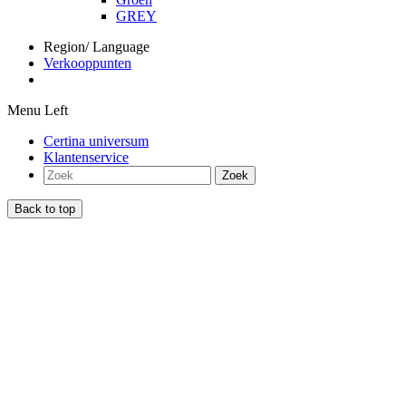
GREY
Region/ Language
Verkooppunten
Menu Left
Certina universum
Klantenservice
Zoek
Back to top