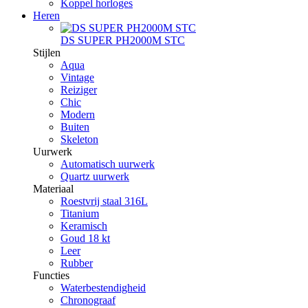
Koppel horloges
Heren
DS SUPER PH2000M STC
Stijlen
Aqua
Vintage
Reiziger
Chic
Modern
Buiten
Skeleton
Uurwerk
Automatisch uurwerk
Quartz uurwerk
Materiaal
Roestvrij staal 316L
Titanium
Keramisch
Goud 18 kt
Leer
Rubber
Functies
Waterbestendigheid
Chronograaf