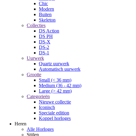
Chic
Modern
Buiten
Skeleton
Collecties
DS Action
DS PH
DS-X
DS-2
DS-1
Uurwerk
Quartz uurwerk
Automatisch uurwerk
Grootte
Small (< 36 mm)
Medium (36 - 42 mm)
Large (> 42 mm)
Categorieën
Nieuwe collectie
Iconisch
Speciale edition
Koppel horloges
Heren
Alle Horloges
Stijlen