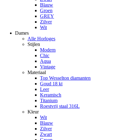
Blauw
Groen
GREY
Zilver
Wit
Dames
Alle Horloges
Stijlen
Modern
Chic
Aqua
Vintage
Materiaal
Top Wesselton diamanten
Goud 18 kt
Leer
Keramisch
Titanium
Roestvrij staal 316L
Kleur
Wit
Blauw
Zilver
Zwart
Groen