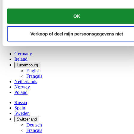
Dutch
Français
China
OK
English
简体中文
Denmark
Verkoop of deel mijn persoonsgegevens niet
Finland
France
Germany
Ireland
Luxembourg
English
Français
Netherlands
Norway
Poland
Russia
Spain
Sweden
Switzerland
Deutsch
Français