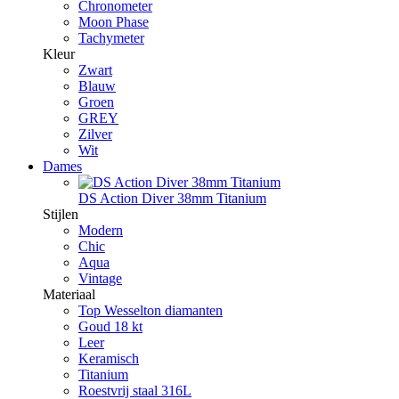
Chronometer
Moon Phase
Tachymeter
Kleur
Zwart
Blauw
Groen
GREY
Zilver
Wit
Dames
DS Action Diver 38mm Titanium
Stijlen
Modern
Chic
Aqua
Vintage
Materiaal
Top Wesselton diamanten
Goud 18 kt
Leer
Keramisch
Titanium
Roestvrij staal 316L