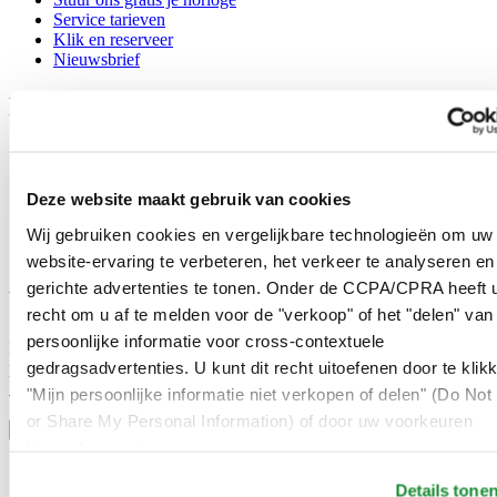
Service tarieven
Klik en reserveer
Nieuwsbrief
Legal
Gebruikersvoorwaarden
Privacyverklaring
Cookie meldingen
Deze website maakt gebruik van cookies
Contact
Verkoopvoorwaarden
Wij gebruiken cookies en vergelijkbare technologieën om uw
Herroeping van de overeenkomst
website-ervaring te verbeteren, het verkeer te analyseren en
gerichte advertenties te tonen. Onder de CCPA/CPRA heeft u
Word lid van de CERTINA club
recht om u af te melden voor de "verkoop" of het "delen" van
persoonlijke informatie voor cross-contextuele
Meld je aan en ontvang exclusieve aanbiedingen en
gedragsadvertenties. U kunt dit recht uitoefenen door te klik
productrecensies
Schrijf je in!
"Mijn persoonlijke informatie niet verkopen of delen" (Do Not 
Selecteer een land/regio
or Share My Personal Information) of door uw voorkeuren
Taalkeuze
hieronder aan te passen.
Austria
Details tone
Belgium