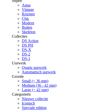
Stijlen
Aqua
Vintage
Reiziger
Chic
Modern
Buiten
Skeleton
Collecties
DS Action
DS PH
DS-X
DS-2
DS-1
Uurwerk
Quartz uurwerk
Automatisch uurwerk
Grootte
Small (< 36 mm)
Medium (36 - 42 mm)
Large (> 42 mm)
Categorieën
Nieuwe collectie
Iconisch
Speciale edition