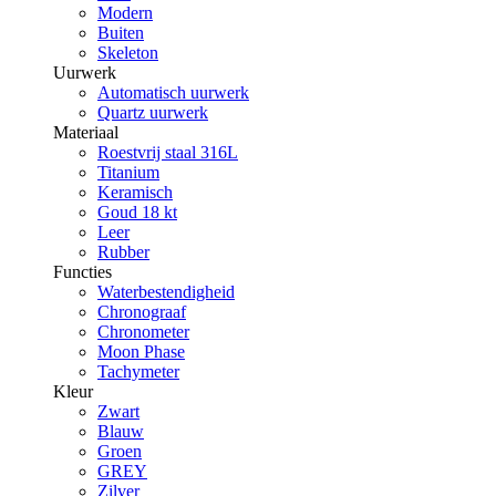
Modern
Buiten
Skeleton
Uurwerk
Automatisch uurwerk
Quartz uurwerk
Materiaal
Roestvrij staal 316L
Titanium
Keramisch
Goud 18 kt
Leer
Rubber
Functies
Waterbestendigheid
Chronograaf
Chronometer
Moon Phase
Tachymeter
Kleur
Zwart
Blauw
Groen
GREY
Zilver