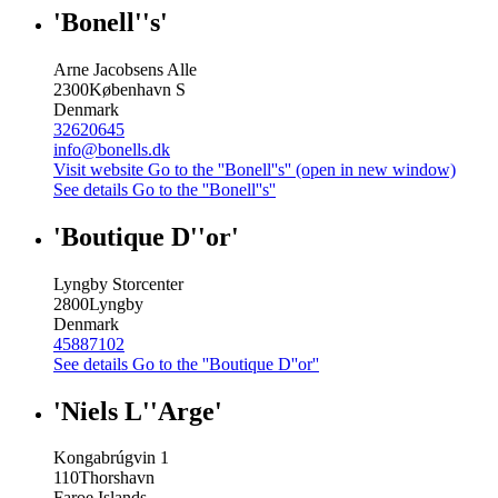
'Bonell''s'
Arne Jacobsens Alle
2300
København S
Denmark
32620645
info@bonells.dk
Visit website
Go to the ''Bonell''s'' (open in new window)
See details
Go to the ''Bonell''s''
'Boutique D''or'
Lyngby Storcenter
2800
Lyngby
Denmark
45887102
See details
Go to the ''Boutique D''or''
'Niels L''Arge'
Kongabrúgvin 1
110
Thorshavn
Faroe Islands