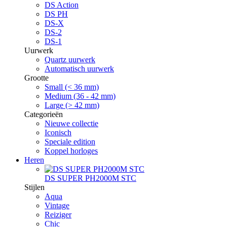
DS Action
DS PH
DS-X
DS-2
DS-1
Uurwerk
Quartz uurwerk
Automatisch uurwerk
Grootte
Small (< 36 mm)
Medium (36 - 42 mm)
Large (> 42 mm)
Categorieën
Nieuwe collectie
Iconisch
Speciale edition
Koppel horloges
Heren
DS SUPER PH2000M STC
Stijlen
Aqua
Vintage
Reiziger
Chic