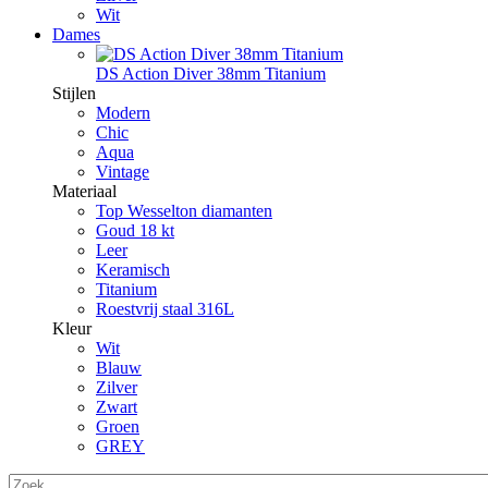
Wit
Dames
DS Action Diver 38mm Titanium
Stijlen
Modern
Chic
Aqua
Vintage
Materiaal
Top Wesselton diamanten
Goud 18 kt
Leer
Keramisch
Titanium
Roestvrij staal 316L
Kleur
Wit
Blauw
Zilver
Zwart
Groen
GREY