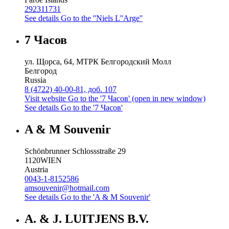
292311731
See details
Go to the ''Niels L''Arge''
7 Часов
ул. Щорса, 64, МТРК Белгородский Молл
Белгород
Russia
8 (4722) 40-00-81, доб. 107
Visit website
Go to the '7 Часов' (open in new window)
See details
Go to the '7 Часов'
A & M Souvenir
Schönbrunner Schlossstraße 29
1120
WIEN
Austria
0043-1-8152586
amsouvenir@hotmail.com
See details
Go to the 'A & M Souvenir'
A. & J. LUITJENS B.V.